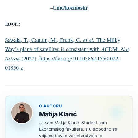
–
t.me/kozmoshr
Izvori:
et al.
Sawala, T., Cautun, M., Frenk, C.
The Milky
Λ
Nat
Way’s plane of satellites is consistent with
CDM.
Astron
(2022). https://doi.org/10.1038/s41550-022-
01856-z
O AUTORU
Matija Klarić
Ja sam Matija Klarić. Student sam
Ekonomskog fakulteta, a u slobodno se
vrijeme bavim volonterstvom te