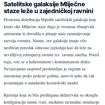
Satelitske galaksije Mliječne
staze leže u zajedničkoj ravnini
Prostorna distribucija blijedih satelitskih galaksija koje
kruže oko Mliječne staze dugo je vremena zbunjivala
astronome te dovodila u pitanje naše razumijevanje
razvoja svemira. Naime, ove galaksije imaju vrlo
neobičan poredak odnosno izgledaju kao da leže na
nevidljivoj rotirajućoj ravnini tzv. ravnini satelita. Pored
toga, vrte se u koherentnom i kontinuiranom disku.
Nevjerojatan raspored predstavljao je engimu za
astronome preko pedeset godina, navevši neke da čak
posumnjaju u standardni kozmološki model.
Rješenja koja su bila predlagana uključivala su okruglu
konfiguraciju tamne tvari, međutim računalne simulacije