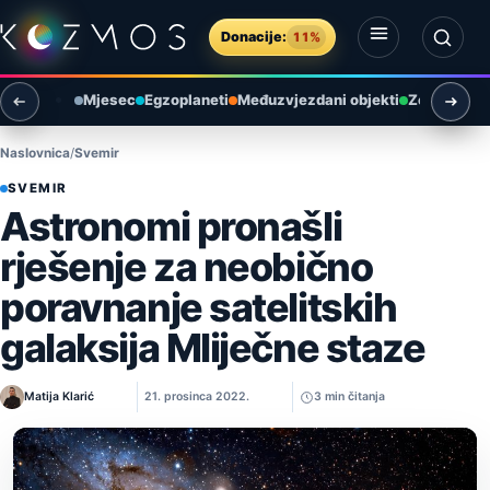
Preskoči na sadržaj
Donacije:
11%
Otvori izbornik
Otvori pretragu
Mjesec
Egzoplaneti
Međuzvjezdani objekti
Zemlja i ok
Naslovnica
Svemir
SVEMIR
Astronomi pronašli
rješenje za neobično
poravnanje satelitskih
galaksija Mliječne staze
Matija Klarić
21. prosinca 2022.
3 min čitanja