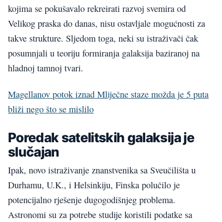
kojima se pokušavalo rekreirati razvoj svemira od
Velikog praska do danas, nisu ostavljale mogućnosti za
takve strukture. Sljedom toga, neki su istraživači čak
posumnjali u teoriju formiranja galaksija baziranoj na
hladnoj tamnoj tvari.
Magellanov potok iznad Mliječne staze možda je 5 puta
bliži nego što se mislilo
Poredak satelitskih galaksija je
slučajan
Ipak, novo istraživanje znanstvenika sa Sveučilišta u
Durhamu, U.K., i Helsinkiju, Finska polučilo je
potencijalno rješenje dugogodišnjeg problema.
Astronomi su za potrebe studije koristili podatke sa