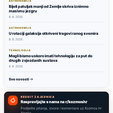
ASTRONOMIJA
Bijeli patuljak manji od Zemlje skriva iznimno
masivnu jezgru
8. 8. 2026.
ASTRONOMIJA
U rotaciji galaksija otkriveni tragovi ranog svemira
8. 8. 2026.
TEHNOLOGIJA
Mogli bismo uskoro imati tehnologiju za put do
drugih zvjezdanih sustava
8. 8. 2026.
Sve novosti
REDDIT ZAJEDNICA
Raspravljajte s nama na r/kozmoshr
Podijelite pitanja, izvore i komentare uz Kozmos.hr
članke.