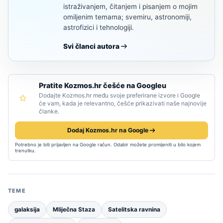
istraživanjem, čitanjem i pisanjem o mojim
omiljenim temama; svemiru, astronomiji,
astrofizici i tehnologiji.
Svi članci autora
Pratite Kozmos.hr češće na Googleu
Dodajte Kozmos.hr među svoje preferirane izvore i Google
će vam, kada je relevantno, češće prikazivati naše najnovije
članke.
Dodaj Kozmos.hr na Google
Potrebno je biti prijavljen na Google račun. Odabir možete promijeniti u bilo kojem
trenutku.
TEME
galaksija
Mliječna Staza
Satelitska ravnina