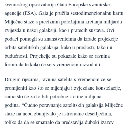
svemirskog opservatorija Gaia Europske svemirske
agencije (ESA). Gaia je pružila šestodimenzionalnu kartu
Mliječne staze s preciznim položajima kretanja milijardu
zvijezda u našoj galaksiji, kao i pratećih sustava. Ovi
podaci pomogli su znanstvenicima da izrade projekcije
orbita satelitskih galaksija, kako u prošlosti, tako i u
budućnosti. Projekcije su pokazale kako se ravnina
formirala te kako će se s vremenom razvodniti.
Drugim riječima, ravnina satelita s vremenom će se
promijeniti kao što se mijenjaju i zvjezdane konstelacije,
samo što će za to biti potrebne stotine milijuna
godina. “Čudno poravnanje satelitskih galaksija Mliječne
staze na nebu zbunjivalo je astronome desetljećima,
toliko da da se smatralo da predstavlja duboki izazov