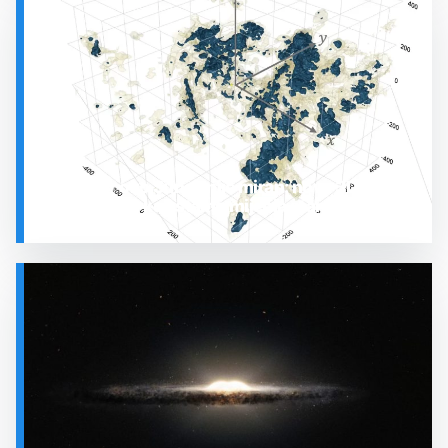
SVEMIR
Prostor oko Sunca nije miran: nova 3D karta
otkrila plin koji stalno mijenja stanje
SVEMIR