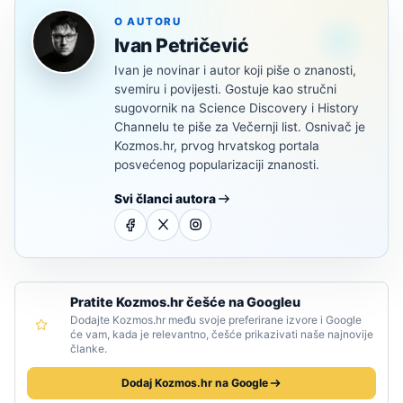
O AUTORU
Ivan Petričević
Ivan je novinar i autor koji piše o znanosti,
svemiru i povijesti. Gostuje kao stručni
sugovornik na Science Discovery i History
Channelu te piše za Večernji list. Osnivač je
Kozmos.hr, prvog hrvatskog portala
posvećenog popularizaciji znanosti.
Svi članci autora
Pratite Kozmos.hr češće na Googleu
Dodajte Kozmos.hr među svoje preferirane izvore i Google
će vam, kada je relevantno, češće prikazivati naše najnovije
članke.
Dodaj Kozmos.hr na Google