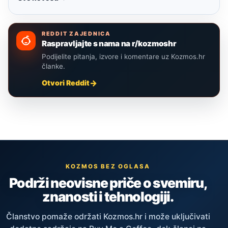
REDDIT ZAJEDNICA
Raspravljajte s nama na r/kozmoshr
Podijelite pitanja, izvore i komentare uz Kozmos.hr
članke.
Otvori Reddit
KOZMOS BEZ OGLASA
Podrži neovisne priče o svemiru,
znanosti i tehnologiji.
Članstvo pomaže održati Kozmos.hr i može uključivati