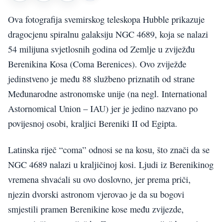
Ova fotografija svemirskog teleskopa Hubble prikazuje
dragocjenu spiralnu galaksiju NGC 4689, koja se nalazi
54 milijuna svjetlosnih godina od Zemlje u zviježđu
Berenikina Kosa (Coma Berenices). Ovo zviježđe
jedinstveno je među 88 službeno priznatih od strane
Međunarodne astronomske unije (na negl. International
Astornomical Union – IAU) jer je jedino nazvano po
povijesnoj osobi, kraljici Bereniki II od Egipta.
Latinska riječ “coma” odnosi se na kosu, što znači da se
NGC 4689 nalazi u kraljičinoj kosi. Ljudi iz Berenikinog
vremena shvaćali su ovo doslovno, jer prema priči,
njezin dvorski astronom vjerovao je da su bogovi
smjestili pramen Berenikine kose među zvijezde,