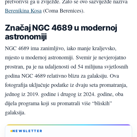
pretvorivši ga u zviježđe. Zato se ovo sazviježđe naziva
Berenikina Kosa
(Coma Berenices).
Značaj NGC 4689 u modernoj
astronomiji
NGC 4689 ima zanimljivo, iako manje kraljevsko,
mjesto u modernoj astronomiji. Svemir je nevjerojatno
prostran, pa je na udaljenosti od 54 milijuna svjetlosnih
godina NGC 4689 relativno blizu za galaksiju. Ova
fotografija uključuje podatke iz dvaju seta promatranja,
jednog iz 2019. godine i drugog iz 2024. godine, oba
dijela programa koji su promatrali više “bliskih”
galaksija.
NEWSLETTER