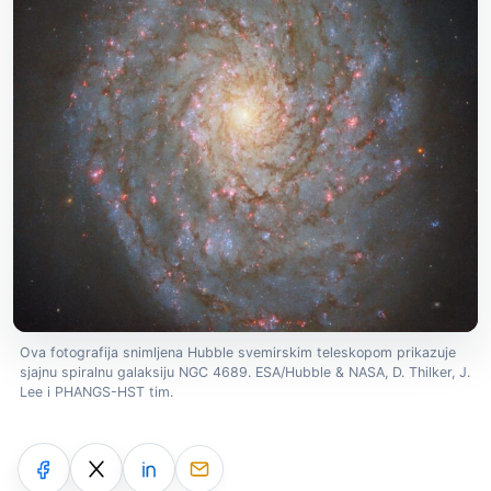
Ova fotografija snimljena Hubble svemirskim teleskopom prikazuje
sjajnu spiralnu galaksiju NGC 4689. ESA/Hubble & NASA, D. Thilker, J.
Lee i PHANGS-HST tim.