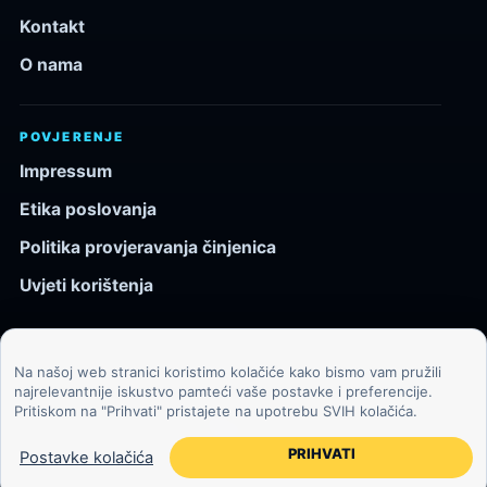
Kontakt
O nama
POVJERENJE
Impressum
Etika poslovanja
Politika provjeravanja činjenica
Uvjeti korištenja
Na našoj web stranici koristimo kolačiće kako bismo vam pružili
© 2026 Kozmos.hr. Sva prava pridržana.
najrelevantnije iskustvo pamteći vaše postavke i preferencije.
Pritiskom na "Prihvati" pristajete na upotrebu SVIH kolačića.
Svemir, znanost, tehnologija i velike ideje za znatiželjne
čitatelje.
PRIHVATI
Postavke kolačića