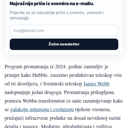
Najvažnije priče iz svemira na e-mailu.
Prijavite se za najvažnije priče o svemiru, znanosti i
tehnologiji.
Želim newsletter
Program promatranja iz 2024. godine zanimljiv je
primjer kako Hubble, izuzetno produktivan teleskop više
od tri desetljeća, i Svemirski teleskop
James Webb
nadopunjuju jedan drugoga. Promatranja prikupljena
pomoću Webba transformirat će naše razumijevanje kako
se
galaksije mijenjaju i evoluiraju
tijekom vremena,
pružajući infracrvene podatke na dosad neviđenoj razini
detalja i jasnoće. Međutim, ultraljubičasta i vidljiva