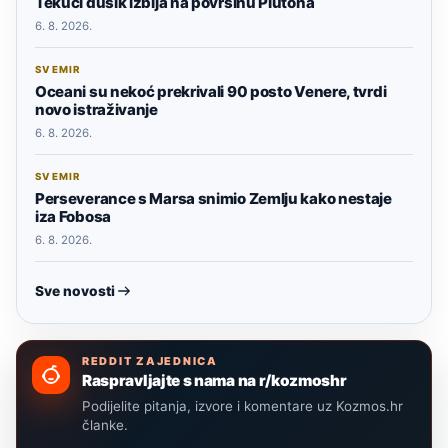
Tekući dušik izbija na površinu Plutona
6. 8. 2026.
SVEMIR
Oceani su nekoć prekrivali 90 posto Venere, tvrdi
novo istraživanje
6. 8. 2026.
SVEMIR
Perseverance s Marsa snimio Zemlju kako nestaje
iza Fobosa
6. 8. 2026.
Sve novosti
REDDIT ZAJEDNICA
Raspravljajte s nama na r/kozmoshr
Podijelite pitanja, izvore i komentare uz Kozmos.hr
članke.