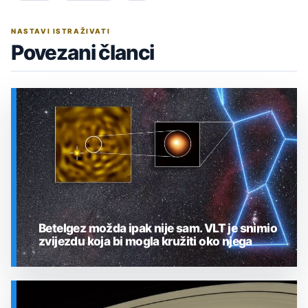
NASTAVI ISTRAŽIVATI
Povezani članci
Betelgez možda ipak nije sam. VLT je snimio
zvijezdu koja bi mogla kružiti oko njega
SVEMIR