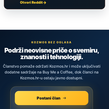
Otvori Reddit
KOZMOS BEZ OGLASA
Podrži neovisne priče o svemiru,
znanosti i tehnologiji.
Članstvo pomaže održati Kozmos.hr i može uključivati
dodatne sadržaje na Buy Me a Coffee, dok članci na
Kozmos.hr-u ostaju javno dostupni.
Postani član