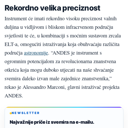
Rekordno velika preciznost
Instrument će imati rekordno visoku preciznost valnih
duljina u vidljivom i bliskom infracrvenom području
svjetlosti te će, u kombinaciji s moćnim sustavom zrcala
ELT-a, omogućiti istraživanja koja obuhvaćaju različita
područja
astronomije
. “ANDES je instrument s
ogromnim potencijalom za revolucionarna znanstvena
otkrića koja mogu duboko utjecati na naše shvaćanje
svemira daleko izvan male zajednice znanstvenika,”
rekao je Alessandro Marconi, glavni istraživač projekta
ANDES.
NEWSLETTER
Najvažnije priče iz svemira na e-mailu.