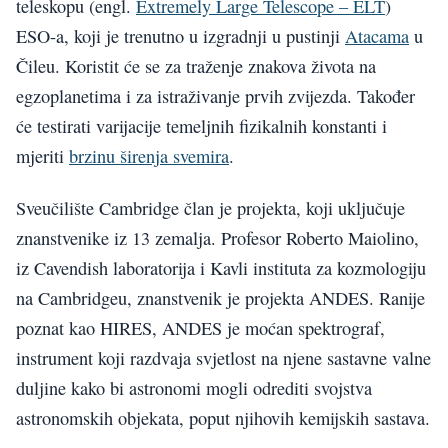
teleskopu (engl.
Extremely Large Telescope – ELT
)
ESO-a, koji je trenutno u izgradnji u pustinji
Atacama
u
Čileu. Koristit će se za traženje znakova života na
egzoplanetima i za istraživanje prvih zvijezda. Također
će testirati varijacije temeljnih fizikalnih konstanti i
mjeriti
brzinu širenja svemira
.
Sveučilište Cambridge član je projekta, koji uključuje
znanstvenike iz 13 zemalja. Profesor Roberto Maiolino,
iz Cavendish laboratorija i Kavli instituta za kozmologiju
na Cambridgeu, znanstvenik je projekta ANDES. Ranije
poznat kao HIRES, ANDES je moćan spektrograf,
instrument koji razdvaja svjetlost na njene sastavne valne
duljine kako bi astronomi mogli odrediti svojstva
astronomskih objekata, poput njihovih kemijskih sastava.