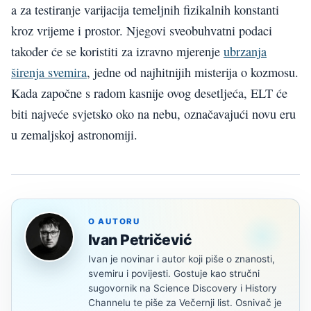
a za testiranje varijacija temeljnih fizikalnih konstanti
kroz vrijeme i prostor. Njegovi sveobuhvatni podaci
također će se koristiti za izravno mjerenje
ubrzanja
širenja svemira
, jedne od najhitnijih misterija o kozmosu.
Kada započne s radom kasnije ovog desetljeća, ELT će
biti najveće svjetsko oko na nebu, označavajući novu eru
u zemaljskoj astronomiji.
O AUTORU
Ivan Petričević
Ivan je novinar i autor koji piše o znanosti,
svemiru i povijesti. Gostuje kao stručni
sugovornik na Science Discovery i History
Channelu te piše za Večernji list. Osnivač je