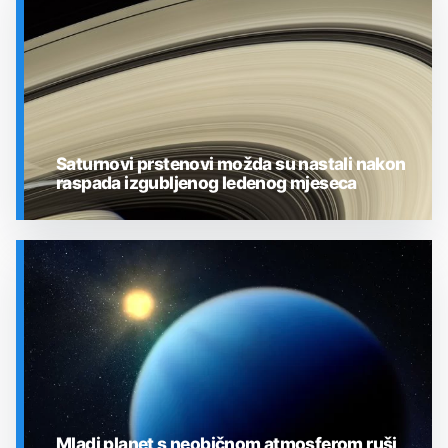
Saturnovi prstenovi možda su nastali nakon
raspada izgubljenog ledenog mjeseca
SVEMIR
Mladi planet s neobičnom atmosferom ruši