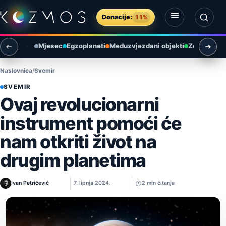
Preskoči na sadržaj
Donacije:
11%
Otvori izbornik
Otvori pretragu
Mjesec
Egzoplaneti
Međuzvjezdani objekti
Zemlja i ok
Naslovnica
Svemir
SVEMIR
Ovaj revolucionarni
instrument pomoći će
nam otkriti život na
drugim planetima
Ivan Petričević
7. lipnja 2024.
2 min čitanja