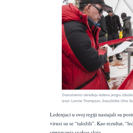
Znanstvenici obrađuju ledenu jezgru izbušen
Izvor: Lonnie Thompson, Sveučilište Ohio St
Ledenjaci u ovoj regiji nastajali su po
virusi su se “taložili”. Kao rezultat, “
smrzavanja svakog sloja.