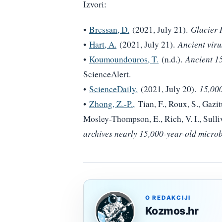
Izvori:
•
Bressan, D.
(2021, July 21).
Glacier 
•
Hart, A.
(2021, July 21).
Ancient viru
•
Koumoundouros, T.
(n.d.).
Ancient 15
ScienceAlert.
•
ScienceDaily.
(2021, July 20).
15,000
•
Zhong, Z.-P.,
Tian, F., Roux, S., Gazitú
Mosley-Thompson, E., Rich, V. I., Sull
archives nearly 15,000-year-old micro
O REDAKCIJI
Kozmos.hr