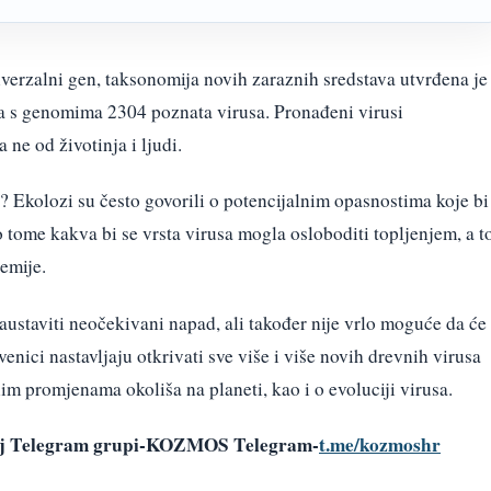
verzalni gen, taksonomija novih zaraznih sredstava utvrđena je
s ​​genomima 2304 poznata virusa. Pronađeni virusi
 a ne od životinja i ljudi.
i? Ekolozi su često govorili o potencijalnim opasnostima koje bi
o tome kakva bi se vrsta virusa mogla osloboditi topljenjem, a t
emije.
zaustaviti neočekivani napad, ali također nije vrlo moguće da će
enici nastavljaju otkrivati ​​sve više i više novih drevnih virusa
im promjenama okoliša na planeti, kao i o evoluciji virusa.
oj Telegram grupi-KOZMOS Telegram-
t.me/kozmoshr