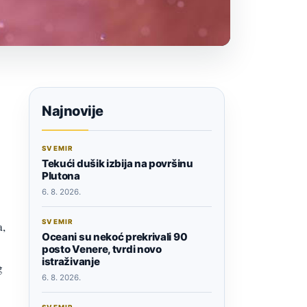
Najnovije
SVEMIR
Tekući dušik izbija na površinu
Plutona
6. 8. 2026.
SVEMIR
a,
Oceani su nekoć prekrivali 90
posto Venere, tvrdi novo
istraživanje
g
6. 8. 2026.