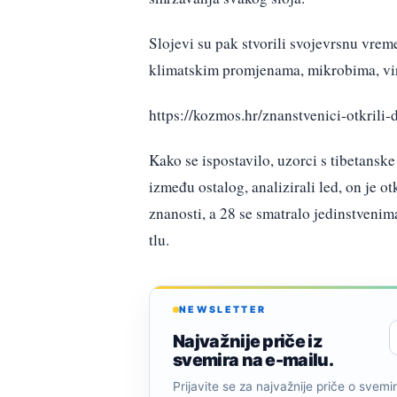
Slojevi su pak stvorili svojevrsnu vrem
klimatskim promjenama, mikrobima, vir
https://kozmos.hr/znanstvenici-otkrili-
Kako se ispostavilo, uzorci s tibetanske 
između ostalog, analizirali led, on je o
znanosti, a 28 se smatralo jedinstvenim
tlu.
NEWSLETTER
Najvažnije priče iz
svemira na e-mailu.
Prijavite se za najvažnije priče o svemiru