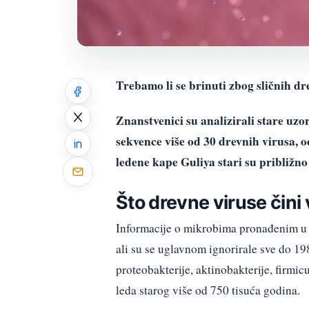
Trebamo li se brinuti zbog sličnih dr
Znanstvenici su analizirali stare uzo
sekvence više od 30 drevnih virusa, od
ledene kape Guliya stari su približno
Što drevne viruse čini
Informacije o mikrobima pronađenim u l
ali su se uglavnom ignorirale sve do 198
proteobakterije, aktinobakterije, firmi
leda starog više od 750 tisuća godina.