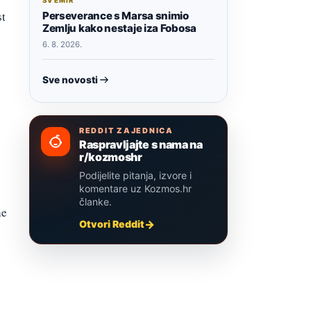
SVEMIR
st
Perseverance s Marsa snimio
Zemlju kako nestaje iza Fobosa
6. 8. 2026.
Sve novosti
REDDIT ZAJEDNICA
Raspravljajte s nama na
r/kozmoshr
Podijelite pitanja, izvore i
komentare uz Kozmos.hr
članke.
ne
Otvori Reddit