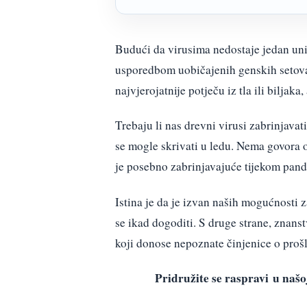
Budući da virusima nedostaje jedan uni
usporedbom uobičajenih genskih setova 
najvjerojatnije potječu iz tla ili biljaka,
Trebaju li nas drevni virusi zabrinjavat
se mogle skrivati ​​u ledu. Nema govora 
je posebno zabrinjavajuće tijekom pand
Istina je da je izvan naših mogućnosti 
se ikad dogoditi. S druge strane, znanstv
koji donose nepoznate činjenice o prošl
Pridružite se raspravi
u naš