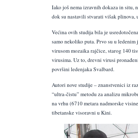
Iako još nema izravnih dokaza in situ, 
dok su nastavili stvarati višak plinova
Većina ovih studija bila je usredotočen
samo nekoliko puta. Prvo su u ledeni
virusom mozaika rajčice, starog 140 tis
virusima. Uz to, drevni virusi pronađen
površini ledenjaka Svalbard.
Autori nove studije – znanstvenici iz raz
“ultra-čistu” metodu za analizu mikrobn
na vrhu (6710 metara nadmorske visine)
tibetanske visoravni u Kini.