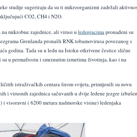
neke studije sugeriraju da su ti mikroorganizmi zadržali aktivno
, uključujući CO2, CH4 i N2O.
a na mikrobne zajednice, ali virusi u
ledenjacima
pronađeni su
m jezgrama Grenlanda pronašli RNK tobamovirusa povezanog s
uća godina. Tada su u ledu na Istoku otkrivene čestice slične
i su u permafrostu i smrznutim izmetima životinja, kao i na
ličitih istraživačkih centara širom svijeta, primijenili su novu
ih i virusnih zajednica sačuvanih u dvije ledene jezgre izbuše
 i visoravni ( 6200 metara nadmorske visine) ledenjaka