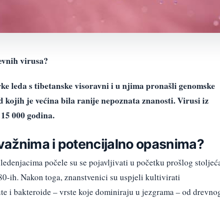
evnih virusa?
rke leda s tibetanske visoravni i u njima pronašli genomske
 kojih je većina bila ranije nepoznata znanosti. Virusi iz
 15 000 godina.
 važnima i potencijalno opasnima?
edenjacima počele su se pojavljivati u početku prošlog stoljeć
0-ih. Nakon toga, znanstvenici su uspjeli kultivirati
cute i bakteroide – vrste koje dominiraju u jezgrama – od drevno