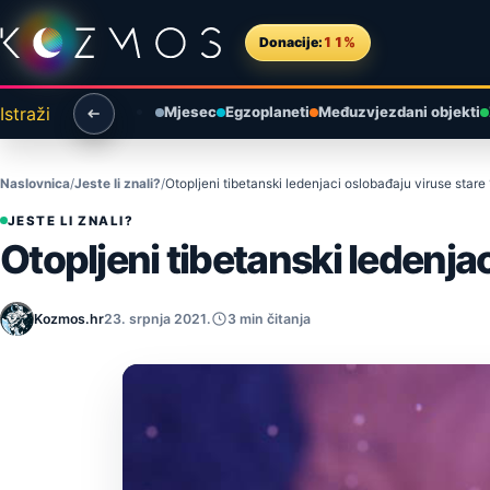
Preskoči na sadržaj
Donacije:
11%
Istraži
Mjesec
Egzoplaneti
Međuzvjezdani objekti
Naslovnica
Jeste li znali?
Otopljeni tibetanski ledenjaci oslobađaju viruse stare
JESTE LI ZNALI?
Otopljeni tibetanski ledenja
Kozmos.hr
23. srpnja 2021.
3 min čitanja