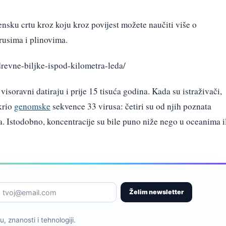
ensku crtu kroz koju kroz povijest možete naučiti više o
usima i plinovima.
drevne-biljke-ispod-kilometra-leda/
visoravni datiraju i prije 15 tisuća godina. Kada su istraživači,
tkrio
genomske
sekvence 33 virusa: četiri su od njih poznata
a. Istodobno, koncentracije su bile puno niže nego u oceanima i
Želim newsletter
, znanosti i tehnologiji.