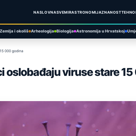
NASLOVNA
SVEMIR
ASTRONOMIJA
ZNANOST
TEHNO
Zemlja i okoliš
Arheologija
Biologija
Astronomija u Hrvatskoj
Umje
 15 000 godina
ci oslobađaju viruse stare 1