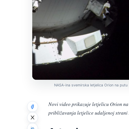
NASA-ina svemirska letjelica Orion na put
Novi video prikazuje letjelicu Orion na
približavanja letjelice udaljenoj strani 