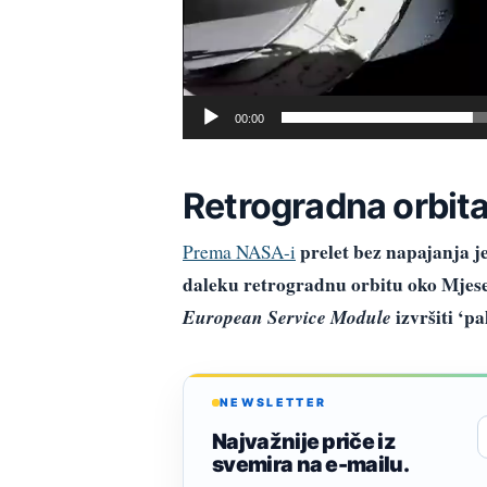
00:00
Retrogradna orbit
prelet bez napajanja j
Prema NASA-i
daleku retrogradnu orbitu oko Mjes
European Service Module
izvršiti ‘p
NEWSLETTER
Najvažnije priče iz
svemira na e-mailu.