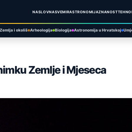
NASLOVNA
SVEMIR
ASTRONOMIJA
ZNANOST
TEHNO
Zemlja i okoliš
Arheologija
Biologija
Astronomija u Hrvatskoj
Umje
nimku Zemlje i Mjeseca