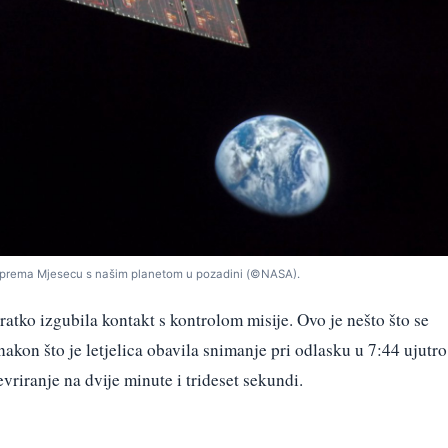
u prema Mjesecu s našim planetom u pozadini (©NASA).
kratko izgubila kontakt s kontrolom misije. Ovo je nešto što se
akon što je letjelica obavila snimanje pri odlasku u 7:44 ujutro
vriranje na dvije minute i trideset sekundi.