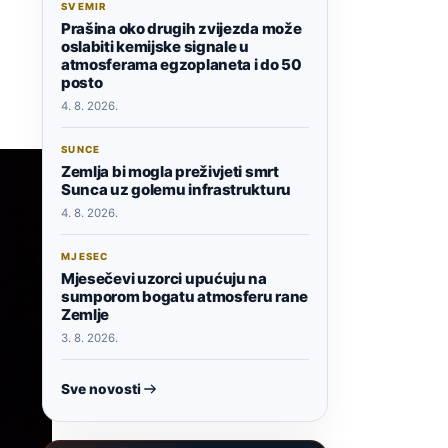
SVEMIR
Prašina oko drugih zvijezda može
oslabiti kemijske signale u
atmosferama egzoplaneta i do 50
posto
4. 8. 2026.
SUNCE
Zemlja bi mogla preživjeti smrt
Sunca uz golemu infrastrukturu
4. 8. 2026.
MJESEC
Mjesečevi uzorci upućuju na
sumporom bogatu atmosferu rane
Zemlje
3. 8. 2026.
Sve novosti