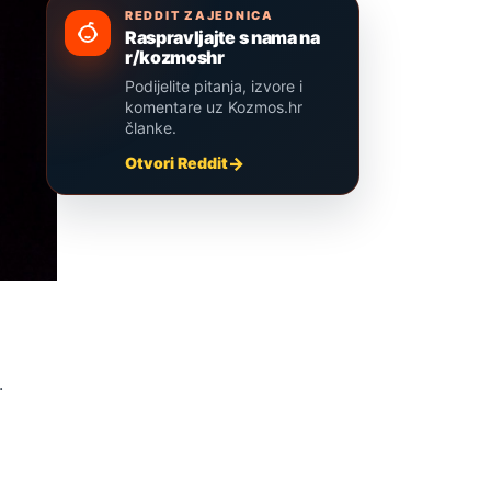
REDDIT ZAJEDNICA
Raspravljajte s nama na
r/kozmoshr
Podijelite pitanja, izvore i
komentare uz Kozmos.hr
članke.
Otvori Reddit
.