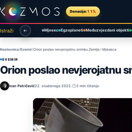
Preskoči na sadržaj
Donacije:
11%
Istraži
Mjesec
Egzoplaneti
Međuzvjezdani objekti
Naslovnica
Svemir
Orion poslao nevjerojatnu snimku Zemlje i Mjeseca
SVEMIR
Orion poslao nevjerojatnu s
Ivan Petričević
22. studenoga 2022.
2 min čitanja