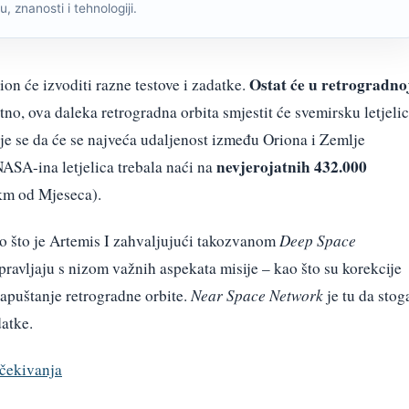
, znanosti i tehnologiji.
Ostat će u retrogradno
on će izvoditi razne testove i zadatke.
tno, ova daleka retrogradna orbita smjestit će svemirsku letjeli
e se da će se najveća udaljenost između Oriona i Zemlje
nevjerojatnih 432.000
NASA-ina letjelica trebala naći na
 km od Mjeseca).
 što je Artemis I zahvaljujući takozvanom
Deep Space
avljaju s nizom važnih aspekata misije – kao što su korekcije
napuštanje retrogradne orbite.
Near Space Network
je tu da stog
atke.
čekivanja