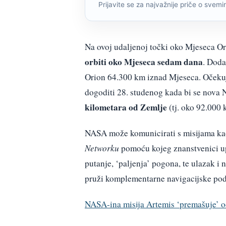
Prijavite se za najvažnije priče o svemiru
Na ovoj udaljenoj točki oko Mjeseca Ori
orbiti oko Mjeseca sedam dana
. Doda
Orion 64.300 km iznad Mjeseca. Očekuj
dogoditi 28. studenog kada bi se nova 
kilometara od Zemlje
(tj. oko 92.000
NASA može komunicirati s misijama kao
Networku
pomoću kojeg znanstvenici upr
putanje, ‘paljenja’ pogona, te ulazak i 
pruži komplementarne navigacijske pod
NASA-ina misija Artemis ‘premašuje’ o