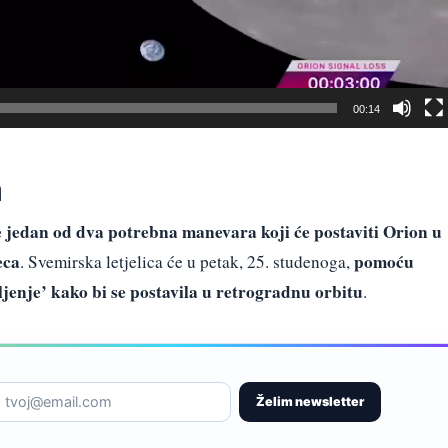
00:14
a
e jedan od dva potrebna manevara koji će postaviti Orion u
eca
pomoću
. Svemirska letjelica će u petak, 25. studenoga,
aljenje’ kako bi se postavila u retrogradnu orbitu
.
Želim newsletter