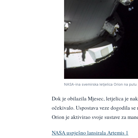
NASA-ina svemirska letjelica Orion na put
Dok je obilazila Mjesec, letjelica je na
očekivalo. Uspostava veze dogodila se n
Orion je aktivirao svoje sustave za mane
NASA uspješno lansirala Artemis 1