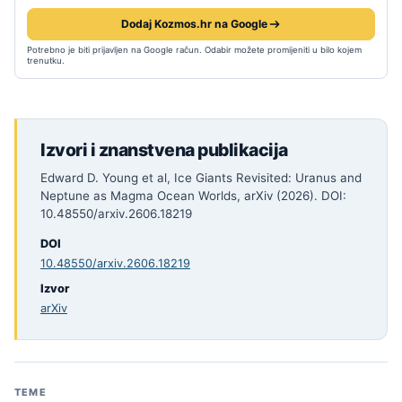
Dodaj Kozmos.hr na Google
Potrebno je biti prijavljen na Google račun. Odabir možete promijeniti u bilo kojem
trenutku.
Izvori i znanstvena publikacija
Edward D. Young et al, Ice Giants Revisited: Uranus and
Neptune as Magma Ocean Worlds, arXiv (2026). DOI:
10.48550/arxiv.2606.18219
DOI
10.48550/arxiv.2606.18219
Izvor
arXiv
TEME