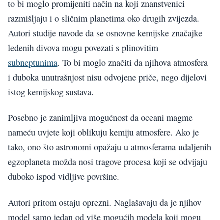
to bi moglo promijeniti način na koji znanstvenici
razmišljaju i o sličnim planetima oko drugih zvijezda.
Autori studije navode da se osnovne kemijske značajke
ledenih divova mogu povezati s plinovitim
subneptunima
. To bi moglo značiti da njihova atmosfera
i duboka unutrašnjost nisu odvojene priče, nego dijelovi
istog kemijskog sustava.
Posebno je zanimljiva mogućnost da oceani magme
nameću uvjete koji oblikuju kemiju atmosfere. Ako je
tako, ono što astronomi opažaju u atmosferama udaljenih
egzoplaneta možda nosi tragove procesa koji se odvijaju
duboko ispod vidljive površine.
Autori pritom ostaju oprezni. Naglašavaju da je njihov
model samo jedan od više mogućih modela koji mogu