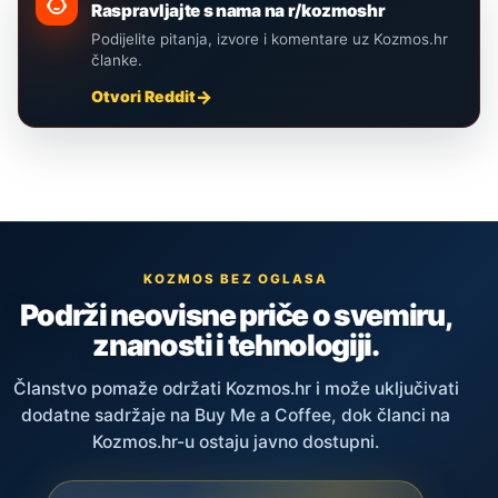
Raspravljajte s nama na r/kozmoshr
Podijelite pitanja, izvore i komentare uz Kozmos.hr
članke.
Otvori Reddit
KOZMOS BEZ OGLASA
Podrži neovisne priče o svemiru,
znanosti i tehnologiji.
Članstvo pomaže održati Kozmos.hr i može uključivati
dodatne sadržaje na Buy Me a Coffee, dok članci na
Kozmos.hr-u ostaju javno dostupni.