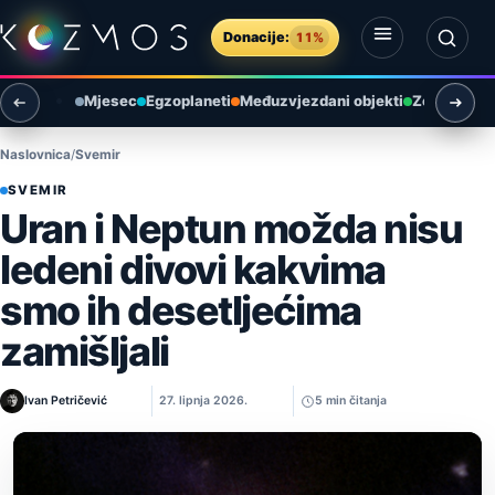
Preskoči na sadržaj
Donacije:
11%
Otvori izbornik
Otvori pretragu
Mjesec
Egzoplaneti
Međuzvjezdani objekti
Zemlja i ok
Naslovnica
Svemir
SVEMIR
Uran i Neptun možda nisu
ledeni divovi kakvima
smo ih desetljećima
zamišljali
Ivan Petričević
27. lipnja 2026.
5 min čitanja