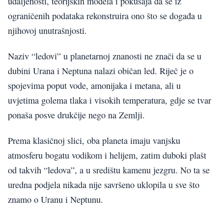
udaljenosti, teorijskih modela i pokušaja da se iz
ograničenih podataka rekonstruira ono što se događa u
njihovoj unutrašnjosti.
Naziv “ledovi” u planetarnoj znanosti ne znači da se u
dubini Urana i Neptuna nalazi običan led. Riječ je o
spojevima poput vode, amonijaka i metana, ali u
uvjetima golema tlaka i visokih temperatura, gdje se tvar
ponaša posve drukčije nego na Zemlji.
Prema klasičnoj slici, oba planeta imaju vanjsku
atmosferu bogatu vodikom i helijem, zatim duboki plašt
od takvih “ledova”, a u središtu kamenu jezgru. No ta se
uredna podjela nikada nije savršeno uklopila u sve što
znamo o Uranu i Neptunu.