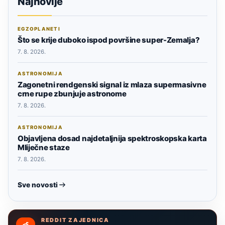
Najnovije
EGZOPLANETI
Što se krije duboko ispod površine super-Zemalja?
7. 8. 2026.
ASTRONOMIJA
Zagonetni rendgenski signal iz mlaza supermasivne
crne rupe zbunjuje astronome
7. 8. 2026.
ASTRONOMIJA
Objavljena dosad najdetaljnija spektroskopska karta
Mliječne staze
7. 8. 2026.
Sve novosti
REDDIT ZAJEDNICA