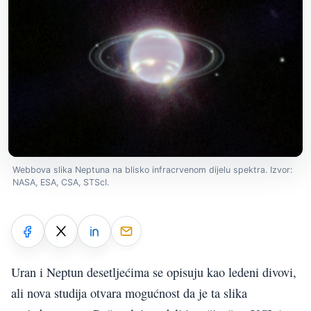
Webbova slika Neptuna na blisko infracrvenom dijelu spektra. Izvor:
NASA, ESA, CSA, STScI.
Uran i Neptun desetljećima se opisuju kao ledeni divovi,
ali nova studija otvara mogućnost da je ta slika