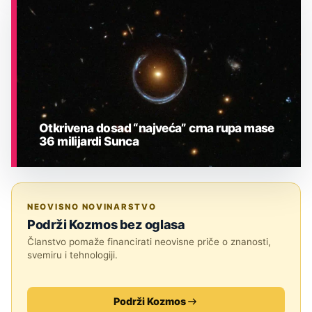
ASTRONOMIJA
Otkrivena dosad “najveća” crna rupa mase
36 milijardi Sunca
ASTRONOMIJA
NEOVISNO NOVINARSTVO
Podrži Kozmos bez oglasa
Članstvo pomaže financirati neovisne priče o znanosti,
svemiru i tehnologiji.
Podrži Kozmos