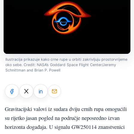
Ilustracija prikazuje kako crne rupe u orbiti zakrivljuju prostorvrijeme
oko sebe. Credit: NASA’s Goddard Space Flight Center/Jeremy
Schnittman and Brian P. Powell
Gravitacijski valovi iz sudara dviju crnih rupa omogućili
su rijetko jasan pogled na područje neposredno izvan
horizonta događaja. U signalu GW250114 znanstvenici