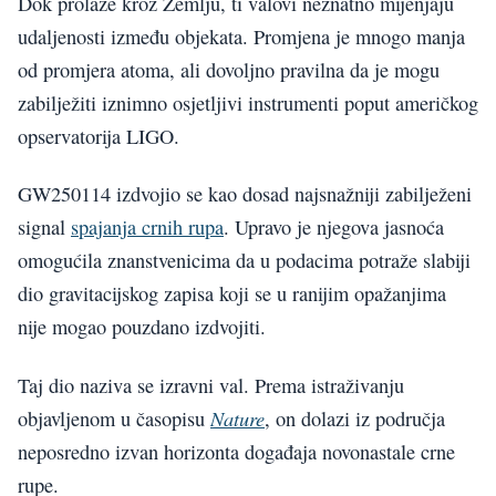
Dok prolaze kroz Zemlju, ti valovi neznatno mijenjaju
udaljenosti između objekata. Promjena je mnogo manja
od promjera atoma, ali dovoljno pravilna da je mogu
zabilježiti iznimno osjetljivi instrumenti poput američkog
opservatorija LIGO.
GW250114 izdvojio se kao dosad najsnažniji zabilježeni
signal
spajanja crnih rupa
. Upravo je njegova jasnoća
omogućila znanstvenicima da u podacima potraže slabiji
dio gravitacijskog zapisa koji se u ranijim opažanjima
nije mogao pouzdano izdvojiti.
Taj dio naziva se izravni val. Prema istraživanju
Nature
objavljenom u časopisu
, on dolazi iz područja
neposredno izvan horizonta događaja novonastale crne
rupe.