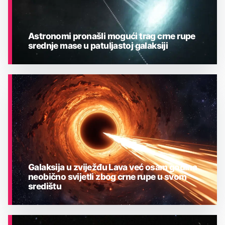
Astronomi pronašli mogući trag crne rupe
srednje mase u patuljastoj galaksiji
ASTRONOMIJA
Galaksija u zviježđu Lava već osam godina
neobično svijetli zbog crne rupe u svom
središtu