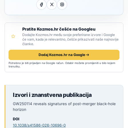
Pratite Kozmos.hr češće na Googleu
Dodajte Kozmos.hr među svoje preferirane izvore i Google
će vam, kada je relevantno, češće prikazivati naše najnovije
članke.
Dodaj Kozmos.hr na Google
Potrebno je biti prijavljen na Google račun. Odabir možete promijeniti u bilo kojem
trenutku.
Izvori i znanstvena publikacija
GW250114 reveals signatures of post-merger black-hole
horizon
DOI
10.1038/s41586-026-10696-0