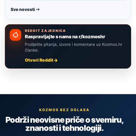
Sve novosti
REDDIT ZAJEDNICA
Raspravljajte s nama na r/kozmoshr
Podijelite pitanja, izvore i komentare uz Kozmos.hr
članke.
Otvori Reddit
KOZMOS BEZ OGLASA
Podrži neovisne priče o svemiru,
znanosti i tehnologiji.