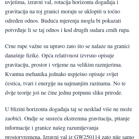
uvjetima, izravni val, rotacija horizonta događaja i
gravitacija na toj granici moraju se uklopiti u točno
određen odnos. Buduća mjerenja mogla bi pokazati
potvrđuje li se taj odnos i kod drugih sudara crnih rupa.
Crne rupe važne su upravo zato što se nalaze na granici
današnje fizike. Opća relativnost izvrsno opisuje
gravitaciju, prostor i vrijeme na velikim razmjerima.
Kvantna mehanika jednako uspješno opisuje svijet
čestica, tvari i energije na najmanjim razinama. No te
dvije teorije još ne čine jednu potpunu sliku prirode.
U blizini horizonta događaja taj se nesklad više ne može
zaobići. Ondje se susreću ekstremna gravitacija, pitanje
informacije i granice našeg razumijevanja
prostorvremena. Izravni val iz GW250114 zato nije samo