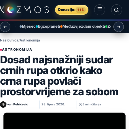
Preskoči na sadržaj
Donacije:
11%
Otvori izbornik
Otvori pretragu
Mjesec
Egzoplaneti
Međuzvjezdani objekti
Zemlja i ok
Naslovnica
Astronomija
ASTRONOMIJA
Dosad najsnažniji sudar
crnih rupa otkrio kako
crna rupa povlači
prostorvrijeme za sobom
Ivan Petričević
28. lipnja 2026.
5 min čitanja