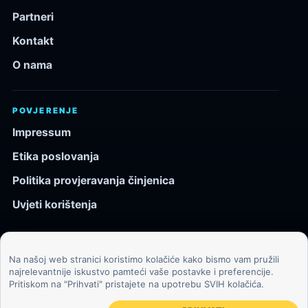
Partneri
Kontakt
O nama
POVJERENJE
Impressum
Etika poslovanja
Politika provjeravanja činjenica
Uvjeti korištenja
Na našoj web stranici koristimo kolačiće kako bismo vam pružili
© 2026 Kozmos.hr. Sva prava pridržana.
najrelevantnije iskustvo pamteći vaše postavke i preferencije.
Pritiskom na "Prihvati" pristajete na upotrebu SVIH kolačića.
Svemir, znanost, tehnologija i velike ideje za znatiželjne
čitatelje.