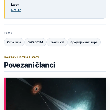
Izvor
Nature
TEME
Crna rupa
GW250114
Izravni val
Spajanje crnih rupa
NASTAVI ISTRAŽIVATI
Povezani članci