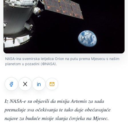
NASA-ina svemirska letjelica Orion na putu prema Mjesecu s našim
planetom u pozadini (©NASA).
Iz NASA-e su objavili da misija Artemis za sada
premašuje sva očekivanja te tako daje obećavajuće
najave za buduće misije slanja čovjeka na Mjesec.