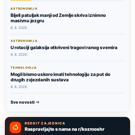
ASTRONOMIJA
Bijeli patuljak manji od Zemlje skriva iznimno
masivnu jezgru
8. 8. 2026.
ASTRONOMIJA
U rotaciji galaksija otkriveni tragovi ranog svemira
8. 8. 2026.
TEHNOLOGIJA
Mogli bismo uskoro imati tehnologiju za put do
drugih zvjezdanih sustava
8. 8. 2026.
Sve novosti
REDDIT ZAJEDNICA
Raspravljajte s nama na r/kozmoshr