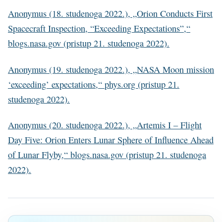
Anonymus (18. studenoga 2022.), „Orion Conducts First
Spacecraft Inspection, “Exceeding Expectations”,“
blogs.nasa.gov (pristup 21. studenoga 2022).
Anonymus (19. studenoga 2022.), „NASA Moon mission
‘exceeding’ expectations,“ phys.org (pristup 21.
studenoga 2022).
Anonymus (20. studenoga 2022.), „Artemis I – Flight
Day Five: Orion Enters Lunar Sphere of Influence Ahead
of Lunar Flyby,“ blogs.nasa.gov (pristup 21. studenoga
2022).