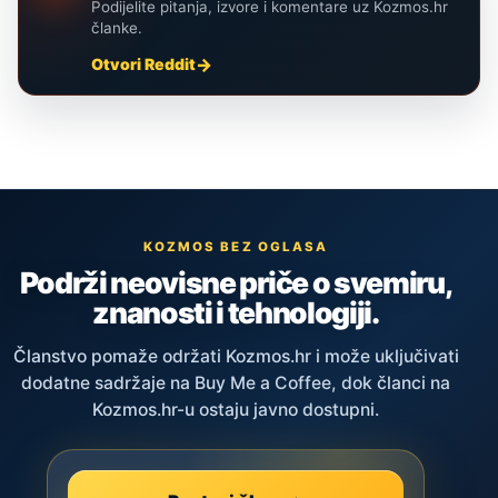
Podijelite pitanja, izvore i komentare uz Kozmos.hr
članke.
Otvori Reddit
KOZMOS BEZ OGLASA
Podrži neovisne priče o svemiru,
znanosti i tehnologiji.
Članstvo pomaže održati Kozmos.hr i može uključivati
dodatne sadržaje na Buy Me a Coffee, dok članci na
Kozmos.hr-u ostaju javno dostupni.