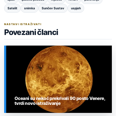
Satelit
snimka
Sunčev Sustav
uspjeh
NASTAVI ISTRAŽIVATI
Povezani članci
Oceani su nekoć prekrivali 90 posto Venere,
tvrdi novo istraživanje