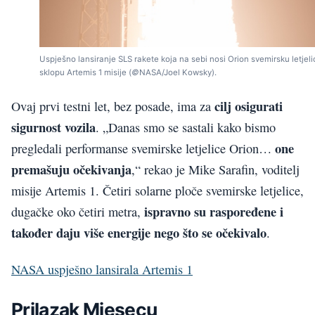
Uspješno lansiranje SLS rakete koja na sebi nosi Orion svemirsku letjeli
sklopu Artemis 1 misije (
©
NASA/Joel Kowsky).
cilj osigurati
Ovaj prvi testni let, bez posade, ima za
sigurnost vozila
. „Danas smo se sastali kako bismo
one
pregledali performanse svemirske letjelice Orion…
premašuju očekivanja
,“ rekao je Mike Sarafin, voditelj
misije Artemis 1. Četiri solarne ploče svemirske letjelice,
ispravno su raspoređene i
dugačke oko četiri metra,
također daju više energije nego što se očekivalo
.
NASA uspješno lansirala Artemis 1
Prilazak Mjesecu