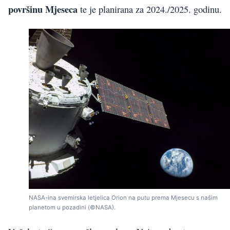
površinu Mjeseca
te je planirana za 2024./2025. godinu.
NASA-ina svemirska letjelica Orion na putu prema Mjesecu s našim
planetom u pozadini (©NASA).