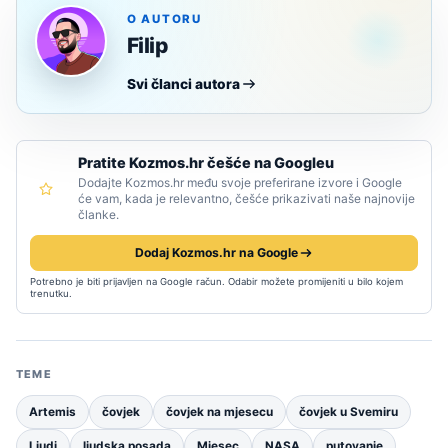
O AUTORU
Filip
Svi članci autora
Pratite Kozmos.hr češće na Googleu
Dodajte Kozmos.hr među svoje preferirane izvore i Google
će vam, kada je relevantno, češće prikazivati naše najnovije
članke.
Dodaj Kozmos.hr na Google
Potrebno je biti prijavljen na Google račun. Odabir možete promijeniti u bilo kojem
trenutku.
TEME
Artemis
čovjek
čovjek na mjesecu
čovjek u Svemiru
Ljudi
ljudska posada
Mjesec
NASA
putovanje