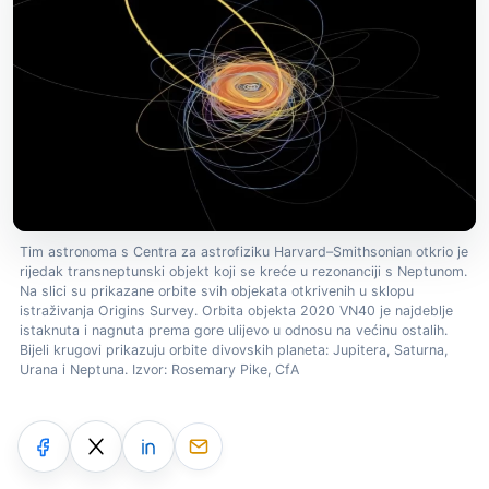
Tim astronoma s Centra za astrofiziku Harvard–Smithsonian otkrio je
rijedak transneptunski objekt koji se kreće u rezonanciji s Neptunom.
Na slici su prikazane orbite svih objekata otkrivenih u sklopu
istraživanja Origins Survey. Orbita objekta 2020 VN40 je najdeblje
istaknuta i nagnuta prema gore ulijevo u odnosu na većinu ostalih.
Bijeli krugovi prikazuju orbite divovskih planeta: Jupitera, Saturna,
Urana i Neptuna. Izvor: Rosemary Pike, CfA