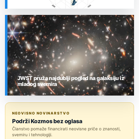
SVEMIR
JWST pruža najdublji pogled na galaksiju iz
mladog svemira
SVEMIR
NEOVISNO NOVINARSTVO
Podrži Kozmos bez oglasa
Članstvo pomaže financirati neovisne priče o znanosti,
svemiru i tehnologiji.