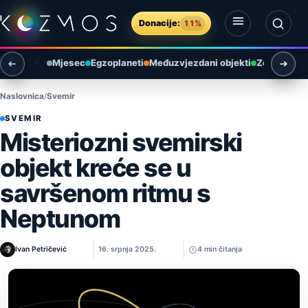
Preskoči na sadržaj
Donacije:
11%
Otvori izbornik
Otvori pretragu
Mjesec
Egzoplaneti
Međuzvjezdani objekti
Zemlja i ok
Naslovnica
Svemir
SVEMIR
Misteriozni svemirski
objekt kreće se u
savršenom ritmu s
Neptunom
Ivan Petričević
16. srpnja 2025.
4 min čitanja