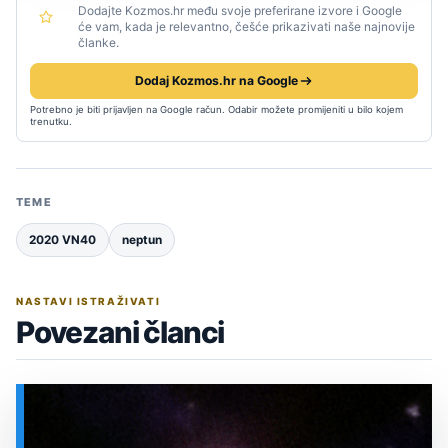
Dodajte Kozmos.hr među svoje preferirane izvore i Google
će vam, kada je relevantno, češće prikazivati naše najnovije
članke.
Dodaj Kozmos.hr na Google
Potrebno je biti prijavljen na Google račun. Odabir možete promijeniti u bilo kojem
trenutku.
TEME
2020 VN40
neptun
NASTAVI ISTRAŽIVATI
Povezani članci