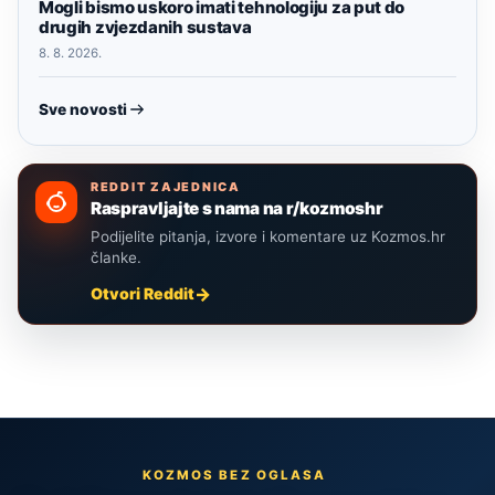
Mogli bismo uskoro imati tehnologiju za put do
drugih zvjezdanih sustava
8. 8. 2026.
Sve novosti
REDDIT ZAJEDNICA
Raspravljajte s nama na r/kozmoshr
Podijelite pitanja, izvore i komentare uz Kozmos.hr
članke.
Otvori Reddit
KOZMOS BEZ OGLASA