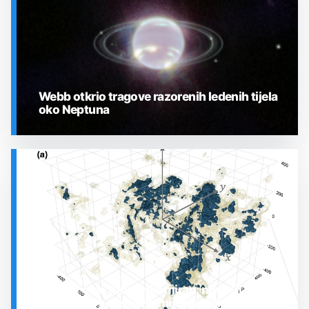
Webb otkrio tragove razorenih ledenih tijela
oko Neptuna
SVEMIR
Prostor oko Sunca nije miran: nova 3D karta
otkrila plin koji stalno mijenja stanje