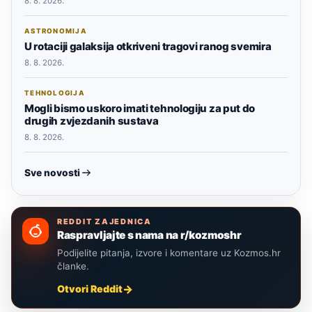
8. 8. 2026.
ASTRONOMIJA
U rotaciji galaksija otkriveni tragovi ranog svemira
8. 8. 2026.
TEHNOLOGIJA
Mogli bismo uskoro imati tehnologiju za put do
drugih zvjezdanih sustava
8. 8. 2026.
Sve novosti
REDDIT ZAJEDNICA
Raspravljajte s nama na r/kozmoshr
Podijelite pitanja, izvore i komentare uz Kozmos.hr
članke.
Otvori Reddit