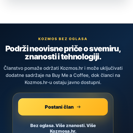
KOZMOS BEZ OGLASA
Podrži neovisne priče o svemiru,
znanosti i tehnologiji.
Članstvo pomaže održati Kozmos.hr i može uključivati
dodatne sadržaje na Buy Me a Coffee, dok članci na
Kozmos.hr-u ostaju javno dostupni.
Postani član
Bez oglasa. Više znanosti. Više
Kozmosa.hr.