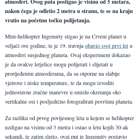
atmosferi. Ovog puta postigao je visinu od 5 metara,
nakon čega je odletio 2 metra u stranu, te se na kraju
vratio na početnu točku polijetanja.
Mini-helikopter Ingenuity stigao je na Crveni planet u
veljači ove godine, te je 19. travnja
obavio svoj prvi let
u
atmosferi susjednog planeta. Ovaj eksperiment dokazao
je da ovakve letjelice mogu polijetati i slijetati u
prorijeđenim atmosferama, da su otporne na slabije
vjetrove i niske temperature, te da mogu izvoditi
jednostavne zračne manevre u smislu okretanja oko
vertikalne osi i posljedično fotografirati površinu planeta.
Za razliku od prvog povijesnog leta u kojem se helikopter
uzdigao na visinu od 3 metra i ostao u letu kojih 30-ak
sekundi, te zatim sletio, ovaj put je Ingenuity postavio