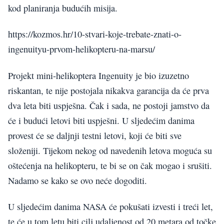
kod planiranja budućih misija.
https://kozmos.hr/10-stvari-koje-trebate-znati-o-
ingenuityu-prvom-helikopteru-na-marsu/
Projekt mini-helikoptera Ingenuity je bio izuzetno
riskantan, te nije postojala nikakva garancija da će prva
dva leta biti uspješna. Čak i sada, ne postoji jamstvo da
će i budući letovi biti uspješni. U sljedećim danima
provest će se daljnji testni letovi, koji će biti sve
složeniji. Tijekom nekog od navedenih letova moguća su
oštećenja na helikopteru, te bi se on čak mogao i srušiti.
Nadamo se kako se ovo neće dogoditi.
U sljedećim danima NASA će pokušati izvesti i treći let,
te će u tom letu biti cilj udaljenost od 20 metara od točke