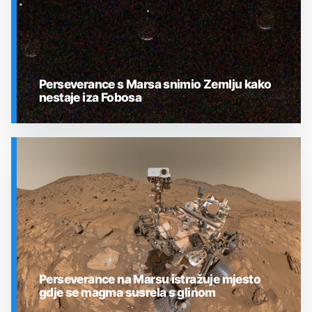
Perseverance s Marsa snimio Zemlju kako
nestaje iza Fobosa
SVEMIR
Perseverance na Marsu istražuje mjesto
gdje se magma susrela s glinom