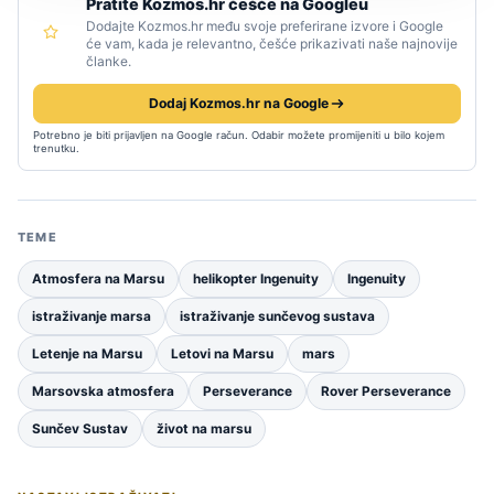
Pratite Kozmos.hr češće na Googleu
Dodajte Kozmos.hr među svoje preferirane izvore i Google
će vam, kada je relevantno, češće prikazivati naše najnovije
članke.
Dodaj Kozmos.hr na Google
Potrebno je biti prijavljen na Google račun. Odabir možete promijeniti u bilo kojem
trenutku.
TEME
Atmosfera na Marsu
helikopter Ingenuity
Ingenuity
istraživanje marsa
istraživanje sunčevog sustava
Letenje na Marsu
Letovi na Marsu
mars
Marsovska atmosfera
Perseverance
Rover Perseverance
Sunčev Sustav
život na marsu