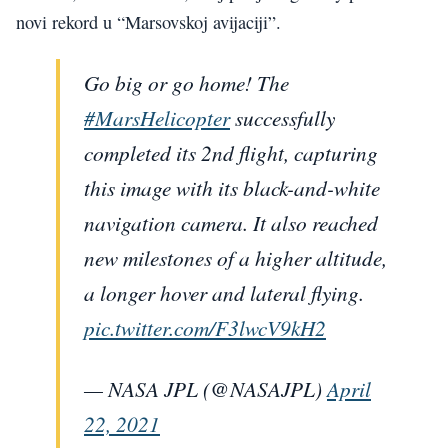
novi rekord u “Marsovskoj avijaciji”.
Go big or go home! The
#MarsHelicopter
successfully
completed its 2nd flight, capturing
this image with its black-and-white
navigation camera. It also reached
new milestones of a higher altitude,
a longer hover and lateral flying.
pic.twitter.com/F3lwcV9kH2
— NASA JPL (@NASAJPL)
April
22, 2021