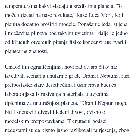
temperaturama kakvi vladaju u središtima planeta. To
može utjecati na naše rezultate,” kaže Luca Morf, koji
planira dodatno proširiti modele. Ponašanje leda, stijena
i mješavina plinova pod takvim uvjetima i dalje je jedno
od ključnih otvorenih pitanja fizike kondenzirane tvari i
planetarne znanosti.
Unatoč tim ograničenjima, novi rad otvara čitav niz
izvedivih scenarija unutarnje građe Urana i Neptuna, ruši
pretpostavke stare desetljećima i usmjerava buduća
laboratorijska istraživanja materijala u uvjetima
tipičnima za unutrašnjost planeta. “Uran i Neptun mogu
biti i stjenoviti divovi i ledeni divovi, ovisno o
modelskim pretpostavkama. Trenutačni podaci
nedostatni su da bismo jasno razlikovali ta rješenja, zbog