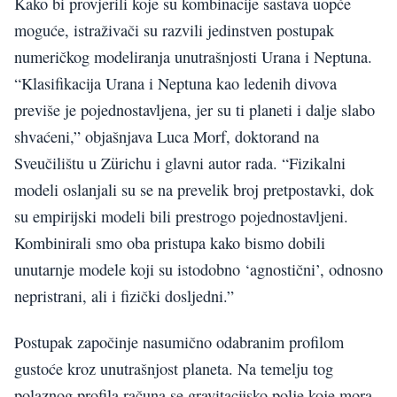
Kako bi provjerili koje su kombinacije sastava uopće
moguće, istraživači su razvili jedinstven postupak
numeričkog modeliranja unutrašnjosti Urana i Neptuna.
“Klasifikacija Urana i Neptuna kao ledenih divova
previše je pojednostavljena, jer su ti planeti i dalje slabo
shvaćeni,” objašnjava Luca Morf, doktorand na
Sveučilištu u Zürichu i glavni autor rada. “Fizikalni
modeli oslanjali su se na prevelik broj pretpostavki, dok
su empirijski modeli bili prestrogo pojednostavljeni.
Kombinirali smo oba pristupa kako bismo dobili
unutarnje modele koji su istodobno ‘agnostični’, odnosno
nepristrani, ali i fizički dosljedni.”
Postupak započinje nasumično odabranim profilom
gustoće kroz unutrašnjost planeta. Na temelju tog
polaznog profila računa se gravitacijsko polje koje mora