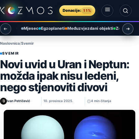
Preskoči na sadržaj
Donacije:
11%
Otvori izbornik
Otvori pretragu
Mjesec
Egzoplaneti
Međuzvjezdani objekti
Zemlja i ok
Naslovnica
Svemir
SVEMIR
Novi uvid u Uran i Neptun:
možda ipak nisu ledeni,
nego stjenoviti divovi
Ivan Petričević
10. prosinca 2025.
4 min čitanja