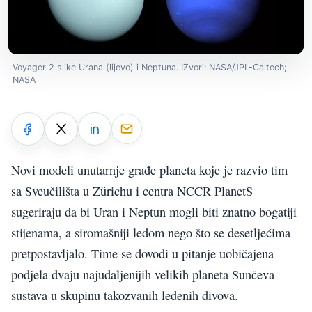
Voyager 2 slike Urana (lijevo) i Neptuna. IZvori: NASA/JPL-Caltech;
NASA
Novi modeli unutarnje građe planeta koje je razvio tim
sa Sveučilišta u Zürichu i centra NCCR PlanetS
sugeriraju da bi Uran i Neptun mogli biti znatno bogatiji
stijenama, a siromašniji ledom nego što se desetljećima
pretpostavljalo. Time se dovodi u pitanje uobičajena
podjela dvaju najudaljenijih velikih planeta Sunčeva
sustava u skupinu takozvanih ledenih divova.