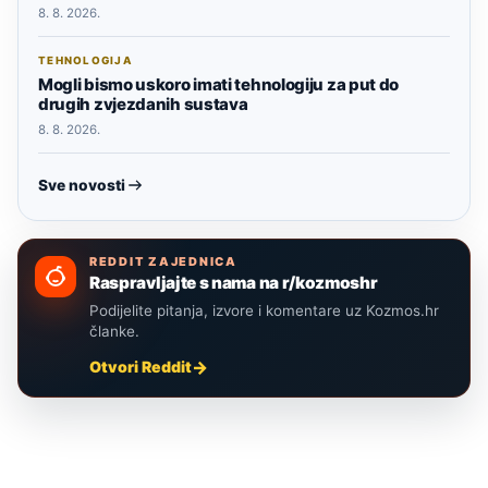
8. 8. 2026.
TEHNOLOGIJA
Mogli bismo uskoro imati tehnologiju za put do
drugih zvjezdanih sustava
8. 8. 2026.
Sve novosti
REDDIT ZAJEDNICA
Raspravljajte s nama na r/kozmoshr
Podijelite pitanja, izvore i komentare uz Kozmos.hr
članke.
Otvori Reddit