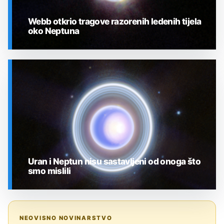
Webb otkrio tragove razorenih ledenih tijela
oko Neptuna
SVEMIR
Uran i Neptun nisu sastavljeni od onoga što
smo mislili
SVEMIR
NEOVISNO NOVINARSTVO