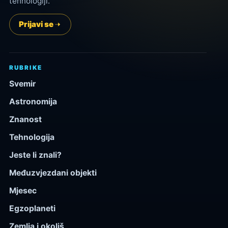
tehnologiji.
Prijavi se
RUBRIKE
Svemir
Astronomija
Znanost
Tehnologija
Jeste li znali?
Međuzvjezdani objekti
Mjesec
Egzoplaneti
Zemlja i okoliš