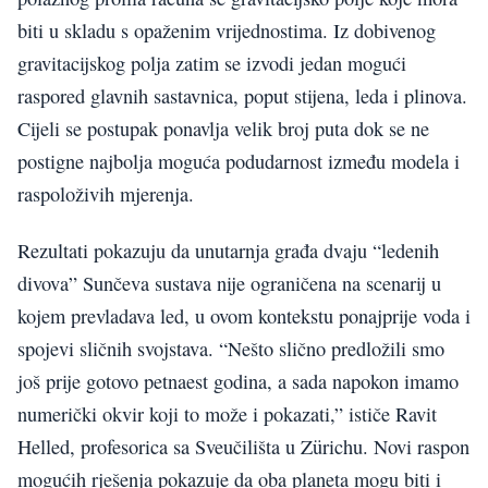
biti u skladu s opaženim vrijednostima. Iz dobivenog
gravitacijskog polja zatim se izvodi jedan mogući
raspored glavnih sastavnica, poput stijena, leda i plinova.
Cijeli se postupak ponavlja velik broj puta dok se ne
postigne najbolja moguća podudarnost između modela i
raspoloživih mjerenja.
Rezultati pokazuju da unutarnja građa dvaju “ledenih
divova” Sunčeva sustava nije ograničena na scenarij u
kojem prevladava led, u ovom kontekstu ponajprije voda i
spojevi sličnih svojstava. “Nešto slično predložili smo
još prije gotovo petnaest godina, a sada napokon imamo
numerički okvir koji to može i pokazati,” ističe Ravit
Helled, profesorica sa Sveučilišta u Zürichu. Novi raspon
mogućih rješenja pokazuje da oba planeta mogu biti i