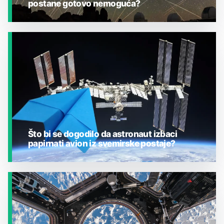
postane gotovo nemoguća?
JESTE LI ZNALI?
Što bi se dogodilo da astronaut izbaci
papirnati avion iz svemirske postaje?
JESTE LI ZNALI?