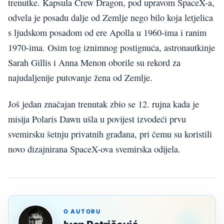
trenutke. Kapsula Crew Dragon, pod upravom SpaceX-a,
odvela je posadu dalje od Zemlje nego bilo koja letjelica
s ljudskom posadom od ere Apolla u 1960-ima i ranim
1970-ima. Osim tog iznimnog postignuća, astronautkinje
Sarah Gillis i Anna Menon oborile su rekord za
najudaljenije putovanje žena od Zemlje.
Još jedan značajan trenutak zbio se 12. rujna kada je
misija Polaris Dawn ušla u povijest izvodeći prvu
svemirsku šetnju privatnih građana, pri čemu su koristili
novo dizajnirana SpaceX-ova svemirska odijela.
O AUTORU