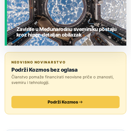
Zavirite u Međunarodnu svemirsku postaju
kroz hiper-detaljan obilazak
JESTE LI ZNALI?
NEOVISNO NOVINARSTVO
Podrži Kozmos bez oglasa
Članstvo pomaže financirati neovisne priče o znanosti,
svemiru i tehnologiji.
Podrži Kozmos