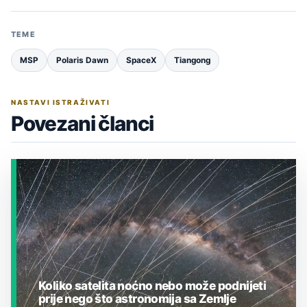
TEME
MSP
Polaris Dawn
SpaceX
Tiangong
NASTAVI ISTRAŽIVATI
Povezani članci
Koliko satelita noćno nebo može podnijeti
prije nego što astronomija sa Zemlje