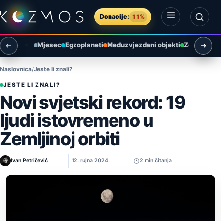
Preskoči na sadržaj
Donacije:
11%
Otvori izbornik
Otvori pretragu
Mjesec
Egzoplaneti
Međuzvjezdani objekti
Zemlja i ok
Naslovnica
Jeste li znali?
JESTE LI ZNALI?
Novi svjetski rekord: 19
ljudi istovremeno u
Zemljinoj orbiti
Ivan Petričević
12. rujna 2024.
2 min čitanja