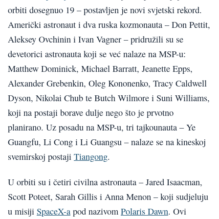
orbiti dosegnuo 19 – postavljen je novi svjetski rekord.
Američki astronaut i dva ruska kozmonauta – Don Pettit,
Aleksey Ovchinin i Ivan Vagner – pridružili su se
devetorici astronauta koji se već nalaze na MSP-u:
Matthew Dominick, Michael Barratt, Jeanette Epps,
Alexander Grebenkin, Oleg Kononenko, Tracy Caldwell
Dyson, Nikolai Chub te Butch Wilmore i Suni Williams,
koji na postaji borave dulje nego što je prvotno
planirano. Uz posadu na MSP-u, tri tajkounauta – Ye
Guangfu, Li Cong i Li Guangsu – nalaze se na kineskoj
svemirskoj postaji
Tiangong
.
U orbiti su i četiri civilna astronauta – Jared Isaacman,
Scott Poteet, Sarah Gillis i Anna Menon – koji sudjeluju
u misiji
SpaceX-a
pod nazivom
Polaris Dawn
. Ovi