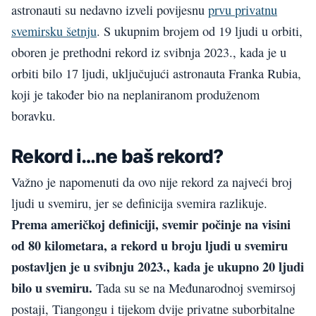
astronauti su nedavno izveli povijesnu
prvu privatnu
svemirsku šetnju
. S ukupnim brojem od 19 ljudi u orbiti,
oboren je prethodni rekord iz svibnja 2023., kada je u
orbiti bilo 17 ljudi, uključujući astronauta Franka Rubia,
koji je također bio na neplaniranom produženom
boravku.
Rekord i…ne baš rekord?
Važno je napomenuti da ovo nije rekord za najveći broj
ljudi u svemiru, jer se definicija svemira razlikuje.
Prema američkoj definiciji, svemir počinje na visini
od 80 kilometara, a rekord u broju ljudi u svemiru
postavljen je u svibnju 2023., kada je ukupno 20 ljudi
bilo u svemiru.
Tada su se na Međunarodnoj svemirsoj
postaji, Tiangongu i tijekom dvije privatne suborbitalne