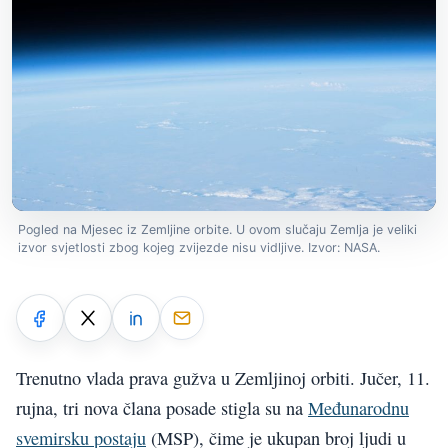
Pogled na Mjesec iz Zemljine orbite. U ovom slučaju Zemlja je veliki
izvor svjetlosti zbog kojeg zvijezde nisu vidljive. Izvor: NASA.
Trenutno vlada prava gužva u Zemljinoj orbiti. Jučer, 11.
rujna, tri nova člana posade stigla su na
Međunarodnu
svemirsku postaju
(MSP), čime je ukupan broj ljudi u