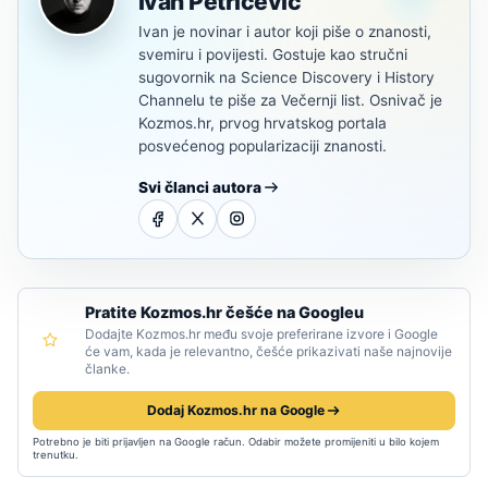
Ivan Petričević
Ivan je novinar i autor koji piše o znanosti,
svemiru i povijesti. Gostuje kao stručni
sugovornik na Science Discovery i History
Channelu te piše za Večernji list. Osnivač je
Kozmos.hr, prvog hrvatskog portala
posvećenog popularizaciji znanosti.
Svi članci autora
Pratite Kozmos.hr češće na Googleu
Dodajte Kozmos.hr među svoje preferirane izvore i Google
će vam, kada je relevantno, češće prikazivati naše najnovije
članke.
Dodaj Kozmos.hr na Google
Potrebno je biti prijavljen na Google račun. Odabir možete promijeniti u bilo kojem
trenutku.