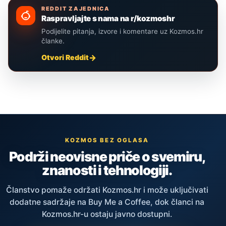
REDDIT ZAJEDNICA
Raspravljajte s nama na r/kozmoshr
Podijelite pitanja, izvore i komentare uz Kozmos.hr
članke.
Otvori Reddit
KOZMOS BEZ OGLASA
Podrži neovisne priče o svemiru,
znanosti i tehnologiji.
Članstvo pomaže održati Kozmos.hr i može uključivati
dodatne sadržaje na Buy Me a Coffee, dok članci na
Kozmos.hr-u ostaju javno dostupni.