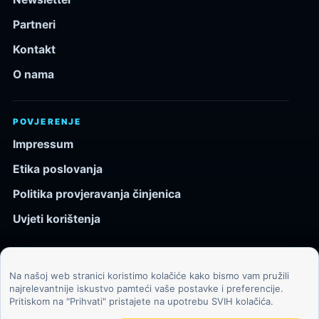
Partneri
Kontakt
O nama
POVJERENJE
Impressum
Etika poslovanja
Politika provjeravanja činjenica
Uvjeti korištenja
Na našoj web stranici koristimo kolačiće kako bismo vam pružili
© 2026 Kozmos.hr. Sva prava pridržana.
najrelevantnije iskustvo pamteći vaše postavke i preferencije.
Pritiskom na "Prihvati" pristajete na upotrebu SVIH kolačića.
Svemir, znanost, tehnologija i velike ideje za znatiželjne