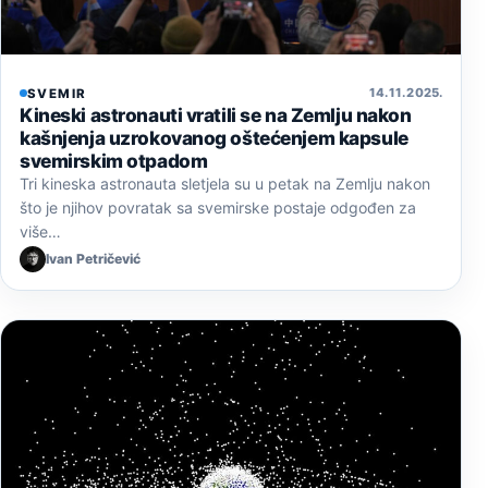
14. 11. 2025.
SVEMIR
Kineski astronauti vratili se na Zemlju nakon
kašnjenja uzrokovanog oštećenjem kapsule
svemirskim otpadom
Tri kineska astronauta sletjela su u petak na Zemlju nakon
što je njihov povratak sa svemirske postaje odgođen za
više…
Ivan Petričević