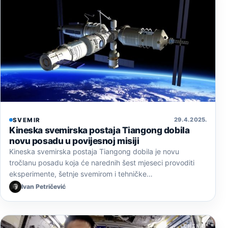
29. 4. 2025.
SVEMIR
Kineska svemirska postaja Tiangong dobila
novu posadu u povijesnoj misiji
Kineska svemirska postaja Tiangong dobila je novu
tročlanu posadu koja će narednih šest mjeseci provoditi
eksperimente, šetnje svemirom i tehničke…
Ivan Petričević