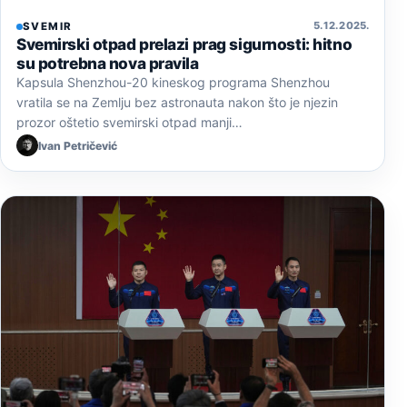
5. 12. 2025.
SVEMIR
Svemirski otpad prelazi prag sigurnosti: hitno
su potrebna nova pravila
Kapsula Shenzhou-20 kineskog programa Shenzhou
vratila se na Zemlju bez astronauta nakon što je njezin
prozor oštetio svemirski otpad manji…
Ivan Petričević