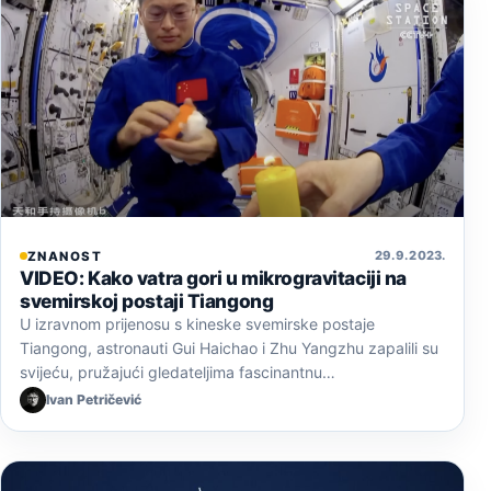
29. 9. 2023.
ZNANOST
VIDEO: Kako vatra gori u mikrogravitaciji na
svemirskoj postaji Tiangong
U izravnom prijenosu s kineske svemirske postaje
Tiangong, astronauti Gui Haichao i Zhu Yangzhu zapalili su
svijeću, pružajući gledateljima fascinantnu…
Ivan Petričević