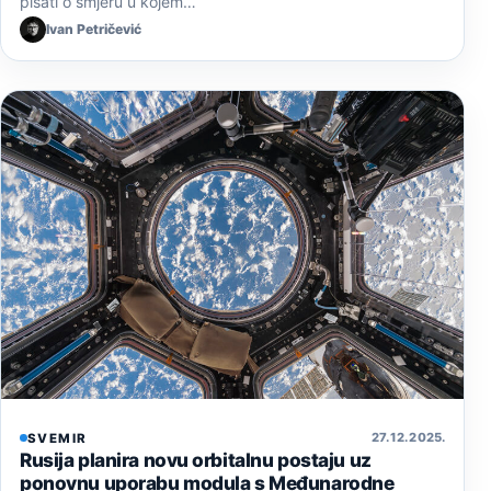
pisati o smjeru u kojem…
Ivan Petričević
27. 12. 2025.
SVEMIR
Rusija planira novu orbitalnu postaju uz
ponovnu uporabu modula s Međunarodne