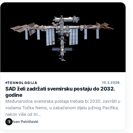
10. 3. 2026.
TEHNOLOGIJA
SAD želi zadržati svemirsku postaju do 2032.
godine
Međunarodna svemirska postaja trebala bi 2030. završiti u
vodama Točke Nemo, u zabačenom dijelu južnog Pacifika,
nakon više od tri…
Ivan Petričević