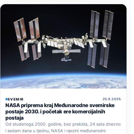
25. 9. 2025.
SVEMIR
NASA priprema kraj Međunarodne svemirske
postaje 2030. i početak ere komercijalnih
postaja
Od studenoga 2000. godine, bez prekida, 24 sata dnevno
i sedam dana u tjednu, NASA i njezini međunarodni