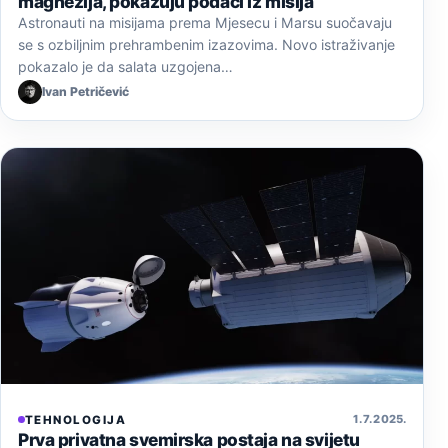
magnezija, pokazuju podaci iz misija
Astronauti na misijama prema Mjesecu i Marsu suočavaju
se s ozbiljnim prehrambenim izazovima. Novo istraživanje
pokazalo je da salata uzgojena…
Ivan Petričević
1. 7. 2025.
TEHNOLOGIJA
Prva privatna svemirska postaja na svijetu