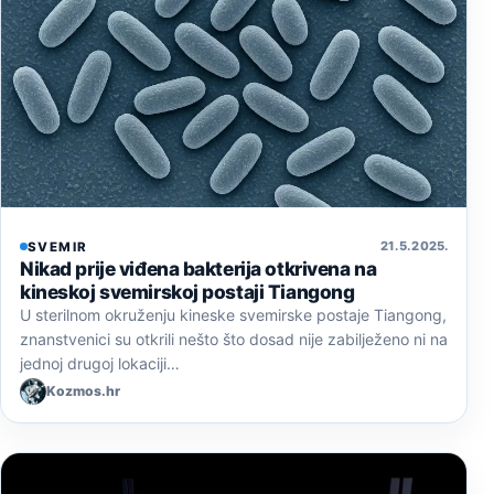
21. 5. 2025.
SVEMIR
Nikad prije viđena bakterija otkrivena na
kineskoj svemirskoj postaji Tiangong
U sterilnom okruženju kineske svemirske postaje Tiangong,
znanstvenici su otkrili nešto što dosad nije zabilježeno ni na
jednoj drugoj lokaciji…
Kozmos.hr