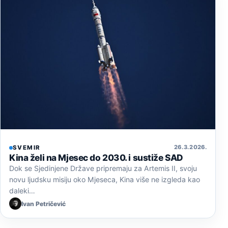
26. 3. 2026.
SVEMIR
Kina želi na Mjesec do 2030. i sustiže SAD
Dok se Sjedinjene Države pripremaju za Artemis II, svoju
novu ljudsku misiju oko Mjeseca, Kina više ne izgleda kao
daleki…
Ivan Petričević