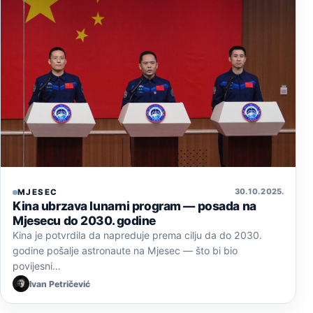
30. 10. 2025.
MJESEC
Kina ubrzava lunarni program — posada na
Mjesecu do 2030. godine
Kina je potvrdila da napreduje prema cilju da do 2030.
godine pošalje astronaute na Mjesec — što bi bio
povijesni…
Ivan Petričević