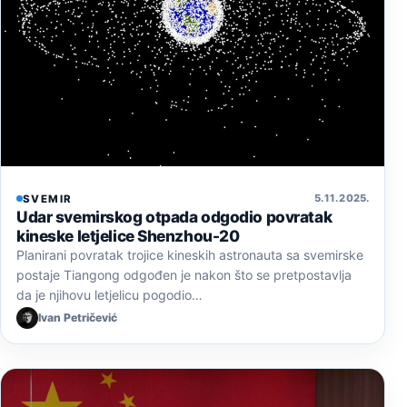
5. 11. 2025.
SVEMIR
Udar svemirskog otpada odgodio povratak
kineske letjelice Shenzhou-20
Planirani povratak trojice kineskih astronauta sa svemirske
postaje Tiangong odgođen je nakon što se pretpostavlja
da je njihovu letjelicu pogodio…
Ivan Petričević