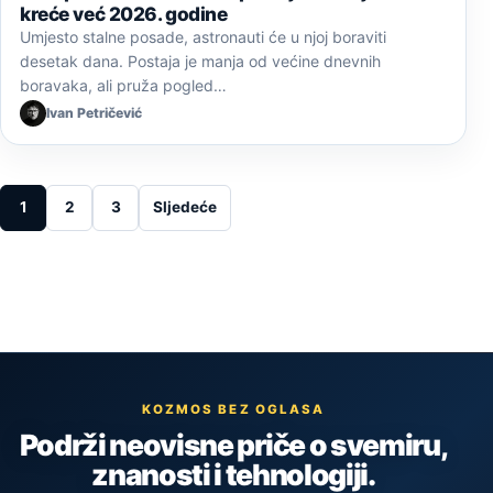
kreće već 2026. godine
Umjesto stalne posade, astronauti će u njoj boraviti
desetak dana. Postaja je manja od većine dnevnih
boravaka, ali pruža pogled…
Ivan Petričević
Posts pagination
1
2
3
Sljedeće
KOZMOS BEZ OGLASA
Podrži neovisne priče o svemiru,
znanosti i tehnologiji.