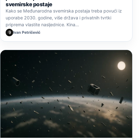
svemirske postaje
Kako se Međunarodna svemirska postaja treba povući iz
uporabe 2030. godine, više država i privatnih tvrtki
priprema vlastite nasljednice. Kina…
Ivan Petričević