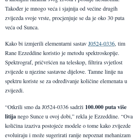
Također je mnogo veća i sjajnija od većine drugih
zvijezda svoje vrste, procjenjuje se da je oko 30 puta
veća od Sunca.
Kako bi izmjerili elementarni sastav
J0524-0336
, tim
Rane Ezzeddine koristio je metodu spektroskopije.
Spektrograf, pričvršćen na teleskop, filtrira svjetlost
zvijezde u njezine sastavne dijelove. Tamne linije na
spektru koriste se za određivanje količine elemenata u
zvijezdi.
100.000 puta više
“Otkrili smo da J0524-0336 sadrži
litija
nego Sunce u ovoj dobi,” rekla je Ezzeddine. “Ova
količina izaziva postojeće modele o tome kako zvijezde
evoluiraju i može sugerirati ranije nepoznat mehanizam