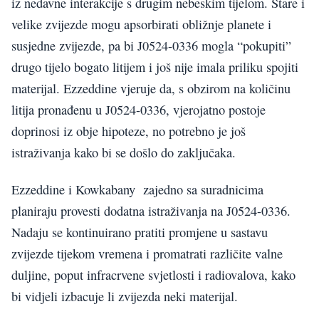
iz nedavne interakcije s drugim nebeskim tijelom. Stare i
velike zvijezde mogu apsorbirati obližnje planete i
susjedne zvijezde, pa bi J0524-0336 mogla “pokupiti”
drugo tijelo bogato litijem i još nije imala priliku spojiti
materijal. Ezzeddine vjeruje da, s obzirom na količinu
litija pronađenu u J0524-0336, vjerojatno postoje
doprinosi iz obje hipoteze, no potrebno je još
istraživanja kako bi se došlo do zaključaka.
Ezzeddine i Kowkabany zajedno sa suradnicima
planiraju provesti dodatna istraživanja na J0524-0336.
Nadaju se kontinuirano pratiti promjene u sastavu
zvijezde tijekom vremena i promatrati različite valne
duljine, poput infracrvene svjetlosti i radiovalova, kako
bi vidjeli izbacuje li zvijezda neki materijal.