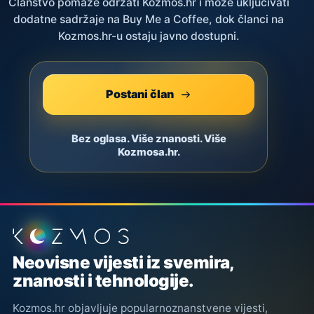
Članstvo pomaže održati Kozmos.hr i može uključivati
dodatne sadržaje na Buy Me a Coffee, dok članci na
Kozmos.hr-u ostaju javno dostupni.
Postani član
Bez oglasa. Više znanosti. Više
Kozmosa.hr.
Podnožje stranice
Neovisne vijesti iz svemira,
znanosti i tehnologije.
Kozmos.hr objavljuje popularnoznanstvene vijesti,