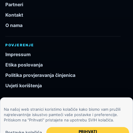
Partneri
Kontakt
O nama
POVJERENJE
Impressum
Etika poslovanja
Politika provjeravanja činjenica
Uvjeti korištenja
Na našoj web stranici koristimo kolačiće kako bismo vam pružili
© 2026 Kozmos.hr. Sva prava pridržana.
najrelevantnije iskustvo pamteći vaše postavke i preferencije.
Pritiskom na "Prihvati" pristajete na upotrebu SVIH kolačića.
Svemir, znanost, tehnologija i velike ideje za znatiželjne
čitatelje.
PRIHVATI
Postavke kolačića