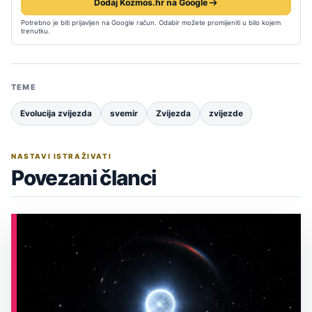
Dodaj Kozmos.hr na Google
Potrebno je biti prijavljen na Google račun. Odabir možete promijeniti u bilo kojem
trenutku.
TEME
Evolucija zvijezda
svemir
Zvijezda
zvijezde
NASTAVI ISTRAŽIVATI
Povezani članci