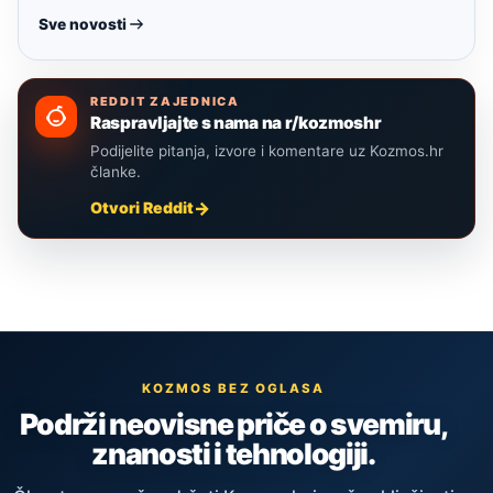
Sve novosti
REDDIT ZAJEDNICA
Raspravljajte s nama na r/kozmoshr
Podijelite pitanja, izvore i komentare uz Kozmos.hr
članke.
Otvori Reddit
KOZMOS BEZ OGLASA
Podrži neovisne priče o svemiru,
znanosti i tehnologiji.