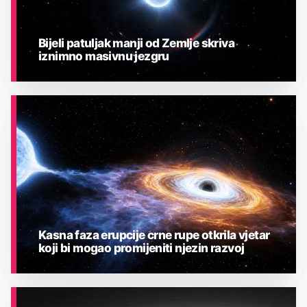
Bijeli patuljak manji od Zemlje skriva
iznimno masivnu jezgru
ASTRONOMIJA
Kasna faza erupcije crne rupe otkrila vjetar
koji bi mogao promijeniti njezin razvoj
ASTRONOMIJA