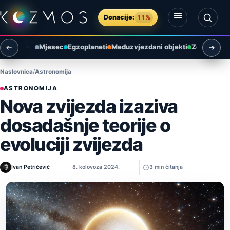
Preskoči na sadržaj
Donacije:
11%
Otvori izbornik
Otvori pretragu
Mjesec
Egzoplaneti
Međuzvjezdani objekti
Zemlja i ok
Naslovnica
Astronomija
ASTRONOMIJA
Nova zvijezda izaziva
dosadašnje teorije o
evoluciji zvijezda
Ivan Petričević
8. kolovoza 2024.
3 min čitanja