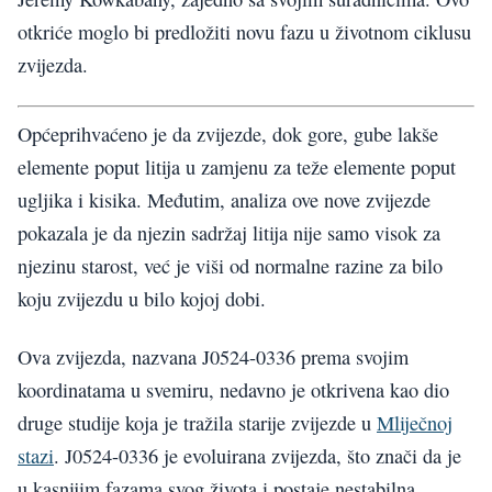
otkriće moglo bi predložiti novu fazu u životnom ciklusu
zvijezda.
Općeprihvaćeno je da zvijezde, dok gore, gube lakše
elemente poput litija u zamjenu za teže elemente poput
ugljika i kisika. Međutim, analiza ove nove zvijezde
pokazala je da njezin sadržaj litija nije samo visok za
njezinu starost, već je viši od normalne razine za bilo
koju zvijezdu u bilo kojoj dobi.
Ova zvijezda, nazvana J0524-0336 prema svojim
koordinatama u svemiru, nedavno je otkrivena kao dio
druge studije koja je tražila starije zvijezde u
Mliječnoj
stazi
. J0524-0336 je evoluirana zvijezda, što znači da je
u kasnijim fazama svog života i postaje nestabilna.