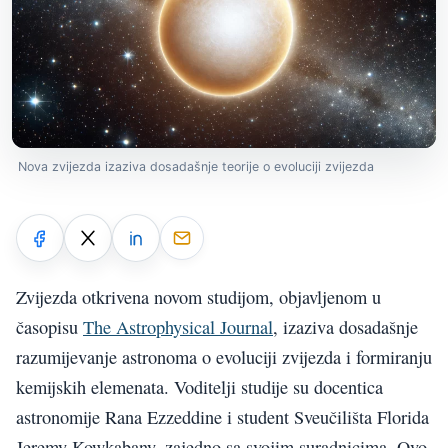
Nova zvijezda izaziva dosadašnje teorije o evoluciji zvijezda
Zvijezda otkrivena novom studijom, objavljenom u
časopisu
The Astrophysical Journal
, izaziva dosadašnje
razumijevanje astronoma o evoluciji zvijezda i formiranju
kemijskih elemenata. Voditelji studije su docentica
astronomije Rana Ezzeddine i student Sveučilišta Florida
Jeremy Kowkabany, zajedno sa svojim suradnicima. Ovo