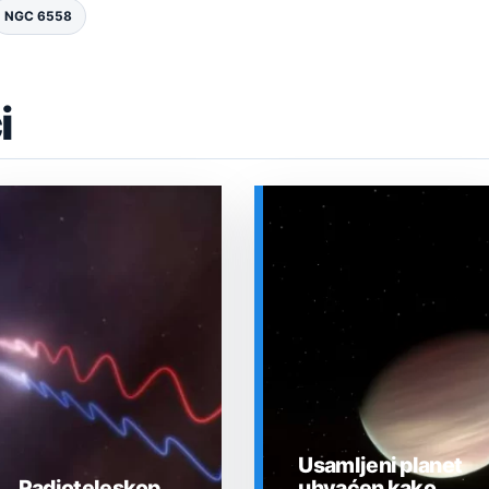
NGC 6558
i
Usamljeni planet
Radioteleskop
uhvaćen kako