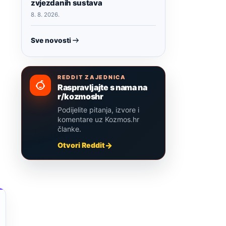
zvjezdanih sustava
8. 8. 2026.
Sve novosti
REDDIT ZAJEDNICA
Raspravljajte s nama na
r/kozmoshr
Podijelite pitanja, izvore i
komentare uz Kozmos.hr
članke.
Otvori Reddit