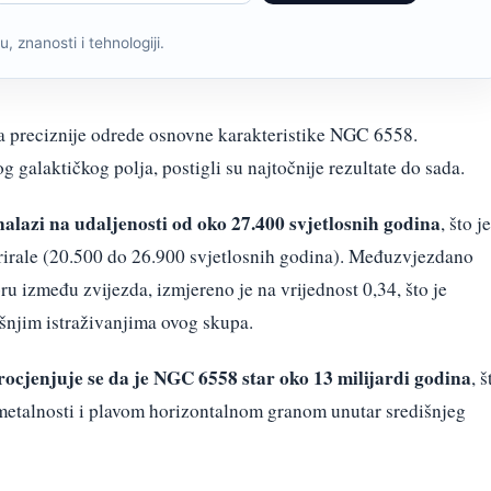
, znanosti i tehnologiji.
a preciznije odrede osnovne karakteristike NGC 6558.
 galaktičkog polja, postigli su najtočnije rezultate do sada.
lazi na udaljenosti od oko 27.400 svjetlosnih godina
, što je
erirale (20.500 do 26.900 svjetlosnih godina). Međuzvjezdano
ru između zvijezda, izmjereno je na vrijednost 0,34, što je
ašnjim istraživanjima ovog skupa.
ocjenjuje se da je NGC 6558 star oko 13 milijardi godina
, š
metalnosti i plavom horizontalnom granom unutar središnjeg