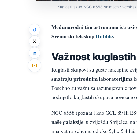
Kuglasti skup NGC 6558 snimljen Svemirsk
Međunarodni tim astronoma istražio 
Svemirski teleskop
Hubble
.
Važnost kuglasti
Kuglasti skupovi su guste nakupine zvij
smatraju prirodnim laboratorijima
ko
Posebno su važni za razumijevanje povije
podrijetlo kuglastih skupova povezano 
NGC 6558 (poznat i kao GCL 89 ili ES
naše galaksije
, u zviježđu Strijelca, n
ima kutnu veličinu od oko 5,4 x 5,4 lu