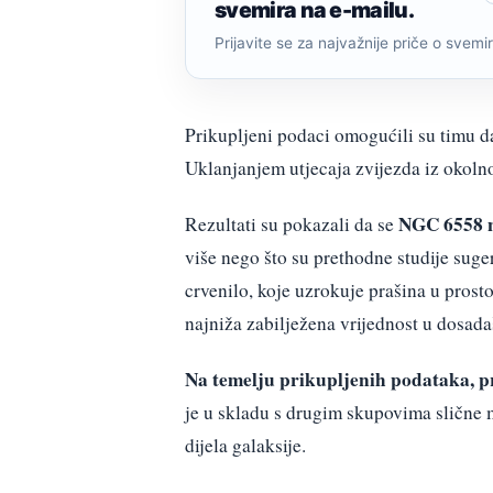
svemira na e-mailu.
Prijavite se za najvažnije priče o svemiru
Prikupljeni podaci omogućili su timu d
Uklanjanjem utjecaja zvijezda iz okolnog
NGC 6558 na
Rezultati su pokazali da se
više nego što su prethodne studije sug
crvenilo, koje uzrokuje prašina u prosto
najniža zabilježena vrijednost u dosad
Na temelju prikupljenih podataka, pr
je u skladu s drugim skupovima slične 
dijela galaksije.