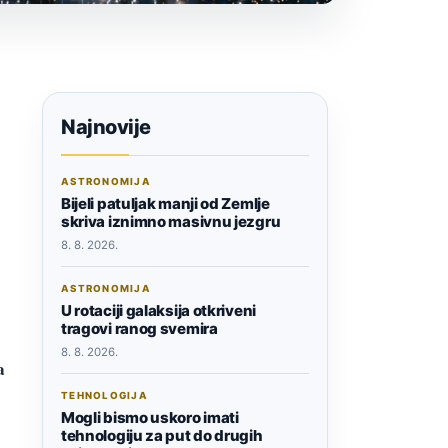
Najnovije
ASTRONOMIJA
Bijeli patuljak manji od Zemlje
skriva iznimno masivnu jezgru
8. 8. 2026.
ASTRONOMIJA
U rotaciji galaksija otkriveni
tragovi ranog svemira
8. 8. 2026.
a
TEHNOLOGIJA
Mogli bismo uskoro imati
tehnologiju za put do drugih