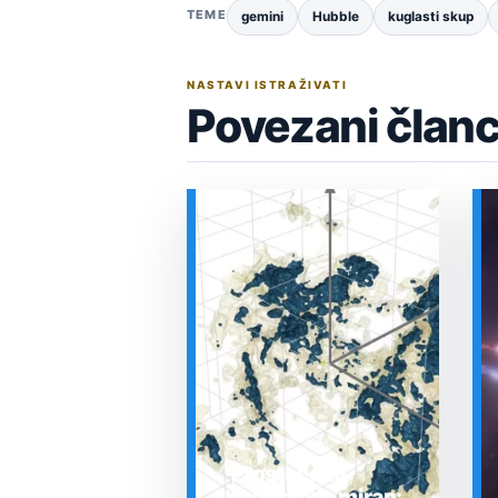
TEME
gemini
Hubble
kuglasti skup
NASTAVI ISTRAŽIVATI
Povezani članc
Prostor oko
Sunca nije miran: