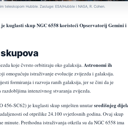
im teleskopom Hubble. Zasluge: ESA/Hubble i NASA, R. Cohen.
je kuglasti skup NGC 6558 koristeći Opservatorij Gemini i
h skupova
Astronomi ih
ezda koje čvrsto orbitiraju oko galaksija.
ji omogućuju istraživanje evolucije zvijezda i galaksija.
sti formiranja i razvoja ranih galaksija, jer se čini da je
s razdobljima intenzivnog stvaranja zvijezda.
središnjeg dijel
O 456-SC62) je kuglasti skup smješten unutar
a udaljenosti od otprilike 24.100 svjetlosnih godina. Ovaj skup
čne minute. Prethodna istraživanja otkrila su da NGC 6558 ima