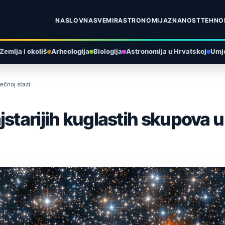
NASLOVNA
SVEMIR
ASTRONOMIJA
ZNANOST
TEHNO
Zemlja i okoliš
Arheologija
Biologija
Astronomija u Hrvatskoj
Umje
ečnoj stazi
starijih kuglastih skupova u 