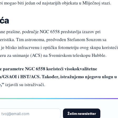
bi mogao biti jedan od najstarijih objekata u Mliječnoj stazi.
ića
ne prašine, područje NGC 6558 predstavlja izazov pri
teristika. Tim astronoma, predvođen Stefanom Souzom sa
je blisko infracrvenu i optičku fotometriju ovog skupa koristeći
eru za snimanje (ACS) na Svemirskom teleskopu Hubble.
jne parametre NGC 6558 koristeći visokokvalitetne
th/GSAOI i HST/ACS. Također, istražujemo njegovu ulogu u
e,”
izjavili su istraživači.
Želim newsletter