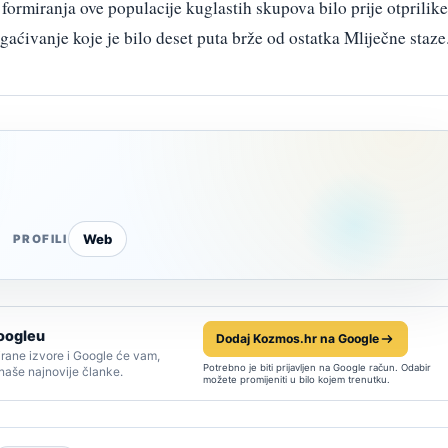
formiranja ove populacije kuglastih skupova bilo prije otprilike
gaćivanje koje je bilo deset puta brže od ostatka Mliječne staze
Web
PROFILI
oogleu
Dodaj Kozmos.hr na Google
rane izvore i Google će vam,
Potrebno je biti prijavljen na Google račun. Odabir
 naše najnovije članke.
možete promijeniti u bilo kojem trenutku.