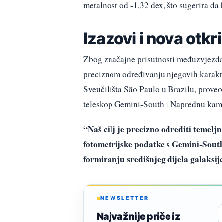
metalnost od -1,32 dex, što sugerira da 
Izazovi i nova otkr
Zbog značajne prisutnosti međuzvjezda
preciznom određivanju njegovih karak
Sveučilišta São Paulo u Brazilu, proveo 
teleskop Gemini-South i Naprednu kam
“Naš cilj je precizno odrediti temel
fotometrijske podatke s Gemini-Sou
formiranju središnjeg dijela galaksij
NEWSLETTER
Najvažnije priče iz