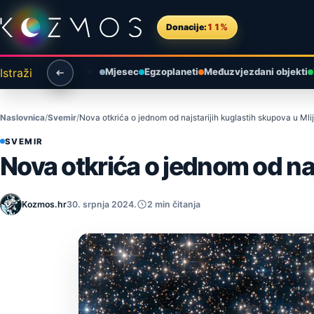
Preskoči na sadržaj
Donacije:
11%
Istraži
Mjesec
Egzoplaneti
Međuzvjezdani objekti
Naslovnica
Svemir
Nova otkrića o jednom od najstarijih kuglastih skupova u Mlij
SVEMIR
Nova otkrića o jednom od naj
Kozmos.hr
30. srpnja 2024.
2 min čitanja