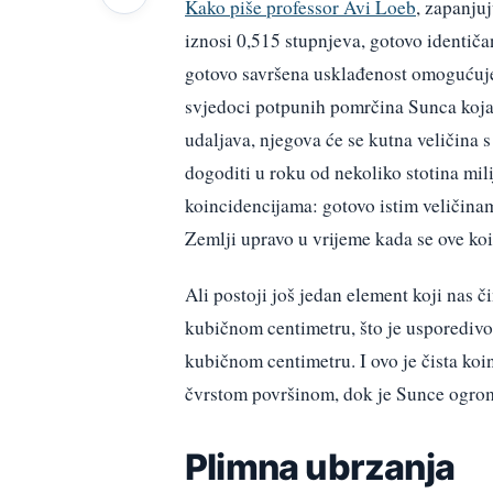
Kako piše professor Avi Loeb
, zapanjuj
iznosi 0,515 stupnjeva, gotovo identi
gotovo savršena usklađenost omogućuje
svjedoci potpunih pomrčina Sunca koja
udaljava, njegova će se kutna veličina 
dogoditi u roku od nekoliko stotina mi
koincidencijama: gotovo istim veličina
Zemlji upravo u vrijeme kada se ove koi
Ali postoji još jedan element koji nas 
kubičnom centimetru, što je usporediv
kubičnom centimetru. I ovo je čista koi
čvrstom površinom, dok je Sunce ogromn
Plimna ubrzanja