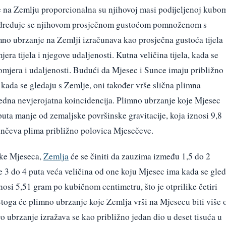
še na Zemlju proporcionalna su njihovoj masi podijeljenoj kubo
a određuje se njihovom prosječnom gustoćom pomnoženom s
no ubrzanje na Zemlji izračunava kao prosječna gustoća tijela
 tijela i njegove udaljenosti. Kutna veličina tijela, kada se
mjera i udaljenosti. Budući da Mjesec i Sunce imaju približno
 kada se gledaju s Zemlje, oni također vrše slična plimna
jedna nevjerojatna koincidencija. Plimno ubrzanje koje Mjesec
puta manje od zemaljske površinske gravitacije, koja iznosi 9,8
unčeva plima približno polovica Mjesečeve.
ike Mjeseca,
Zemlja
će se činiti da zauzima između 1,5 do 2
ke 3 do 4 puta veća veličina od one koju Mjesec ima kada se gle
osi 5,51 gram po kubičnom centimetru, što je otprilike četiri
toga će plimno ubrzanje koje Zemlja vrši na Mjesecu biti više 
 ubrzanje izražava se kao približno jedan dio u deset tisuća u