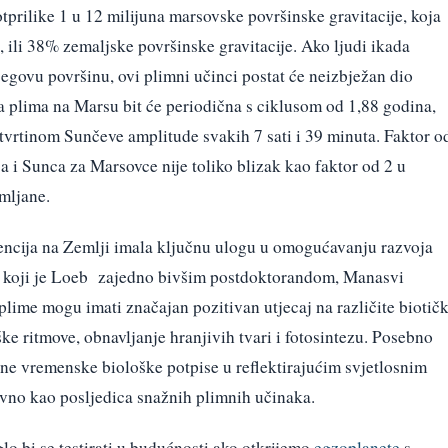
tprilike 1 u 12 milijuna marsovske površinske gravitacije, koja
 ili 38% zemaljske površinske gravitacije. Ako ljudi ikada
jegovu površinu, ovi plimni učinci postat će neizbježan dio
 plima na Marsu bit će periodična s ciklusom od 1,88 godina,
tvrtinom Sunčeve amplitude svakih 7 sati i 39 minuta. Faktor o
 i Sunca za Marsovce nije toliko blizak kao faktor od 2 u
mljane.
encija na Zemlji imala ključnu ulogu u omogućavanju razvoja
du koji je Loeb zajedno bivšim postdoktorandom, Manasvi
 plime mogu imati značajan pozitivan utjecaj na različite biotič
ške ritmove, obnavljanje hranjivih tvari i fotosintezu. Posebno
lne vremenske biološke potpise u reflektirajućim svjetlosnim
avno kao posljedica snažnih plimnih učinaka.
o bi se testirati u budućnosti ako otkrijemo
egzoplanete
s