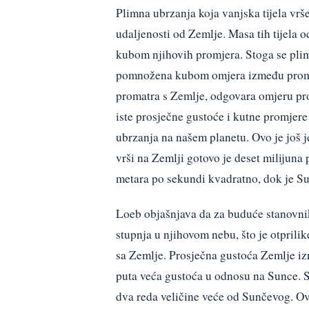
Plimna ubrzanja koja vanjska tijela vr
udaljenosti od Zemlje. Masa tih tijel
kubom njihovih promjera. Stoga se plim
pomnožena kubom omjera između promjera
promatra s Zemlje, odgovara omjeru pro
iste prosječne gustoće i kutne promjere
ubrzanja na našem planetu. Ovo je još 
vrši na Zemlji gotovo je deset milijuna 
metara po sekundi kvadratno, dok je S
Loeb objašnjava da za buduće stanovn
stupnja u njihovom nebu, što je otprili
sa Zemlje. Prosječna gustoća Zemlje izn
puta veća gustoća u odnosu na Sunce. S
dva reda veličine veće od Sunčevog. Ovo