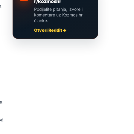
r/kozmoshr
m
Podijelite pitanja, izvore i
komentare uz Kozmos.hr
članke.
Otvori Reddit
da
od