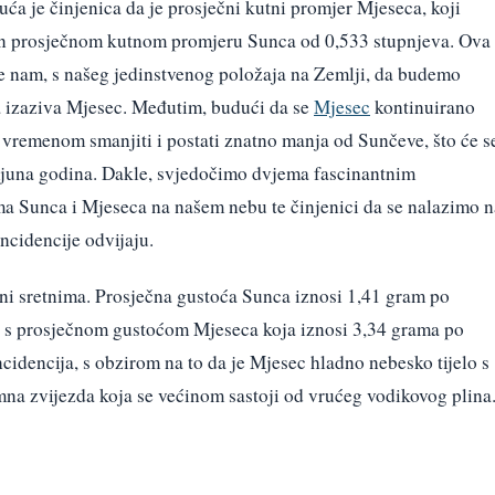
uća je činjenica da je prosječni kutni promjer Mjeseca, koji
čan prosječnom kutnom promjeru Sunca od 0,533 stupnjeva. Ova
 nam, s našeg jedinstvenog položaja na Zemlji, da budemo
 izaziva Mjesec. Međutim, budući da se
Mjesec
kontinuirano
s vremenom smanjiti i postati znatno manja od Sunčeve, što će s
lijuna godina. Dakle, svjedočimo dvjema fascinantnim
ma Sunca i Mjeseca na našem nebu te činjenici da se nalazimo n
ncidencije odvijaju.
čini sretnima. Prosječna gustoća Sunca iznosi 1,41 gram po
o s prosječnom gustoćom Mjeseca koja iznosi 3,34 grama po
ncidencija, s obzirom na to da je Mjesec hladno nebesko tijelo s
a zvijezda koja se većinom sastoji od vrućeg vodikovog plina