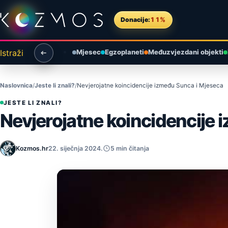
Preskoči na sadržaj
Donacije:
11%
Istraži
Mjesec
Egzoplaneti
Međuzvjezdani objekti
Naslovnica
Jeste li znali?
Nevjerojatne koincidencije između Sunca i Mjeseca
JESTE LI ZNALI?
Nevjerojatne koincidencije
Kozmos.hr
22. siječnja 2024.
5 min čitanja