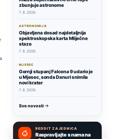
zbunjuje astronome
7. 8. 2026.
ASTRONOMIJA
Objavljena dosad najdetaljnija
spektroskopska karta Mliječne
e
staze
7. 8. 2026.
a
MJESEC
Gornji stupanj Falcona 9 udario je
u Mjesec, sonda Danuri snimila
novi krater
7. 8. 2026.
Sve novosti
.
REDDIT ZAJEDNICA
Raspravljajte s nama na