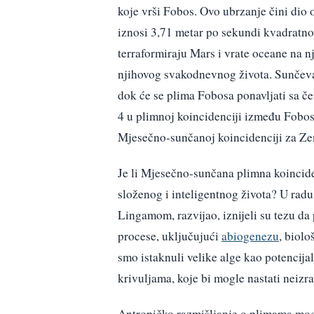
koje vrši Fobos. Ovo ubrzanje čini dio o
iznosi 3,71 metar po sekundi kvadratno,
terraformiraju Mars i vrate oceane na n
njihovog svakodnevnog života. Sunčeva
dok će se plima Fobosa ponavljati sa če
4 u plimnoj koincidenciji između Fobosa
Mjesečno-sunčanoj koincidenciji za Ze
Je li Mjesečno-sunčana plimna koincid
složenog i inteligentnog života? U ra
Lingamom, razvijao, iznijeli su tezu da
procese, uključujući
abiogenezu
, biolo
smo istaknuli velike alge kao potencija
krivuljama, koje bi mogle nastati neizr
Antropičko razmišljanje o plimama mogl