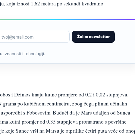
ju, koja iznosi 1,62 metara po sekundi kvadratno.
Želim newsletter
, znanosti i tehnologiji.
bos i Deimos imaju kutne promjere od 0,2 i 0,02 stupnjeva.
,47 grama po kubičnom centimetru, zbog čega plimni učinakn
 usporedbi s Fobosovim. Budući da je Mars udaljen od Sunca
ima kutni promjer od 0,35 stupnjeva promatrano s površine
 koje Sunce vrši na Marsu je otprilike četiri puta veće od ono