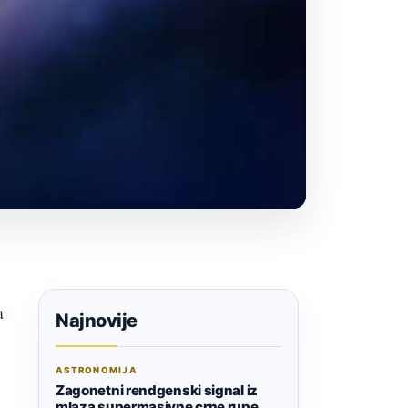
a
Najnovije
ASTRONOMIJA
Zagonetni rendgenski signal iz
mlaza supermasivne crne rupe