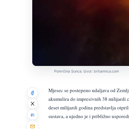
Pomrčina Sunca. Izvor: britannica.com
Mjesec se postepeno udaljava od Zemlje
akumulira do impresivnih 38 milijardi c
deset milijardi godina predstavlja otp
sustava, a ujedno je i približno uspore