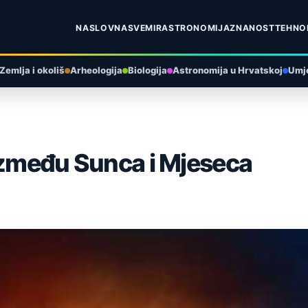
NASLOVNA
SVEMIR
ASTRONOMIJA
ZNANOST
TEHNO
Zemlja i okoliš
Arheologija
Biologija
Astronomija u Hrvatskoj
Umje
 između Sunca i Mjeseca