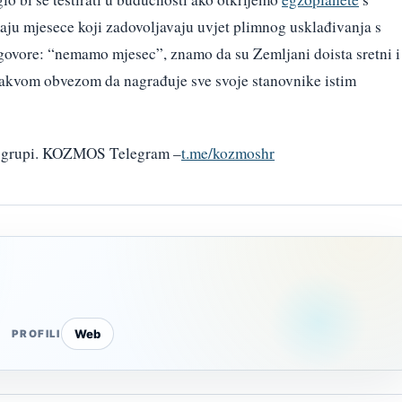
ju mjesece koji zadovoljavaju uvjet plimnog usklađivanja s
vore: “nemamo mjesec”, znamo da su Zemljani doista sretni i
kakvom obvezom da nagrađuje sve svoje stanovnike istim
am grupi. KOZMOS Telegram –
t.me/kozmoshr
Web
PROFILI