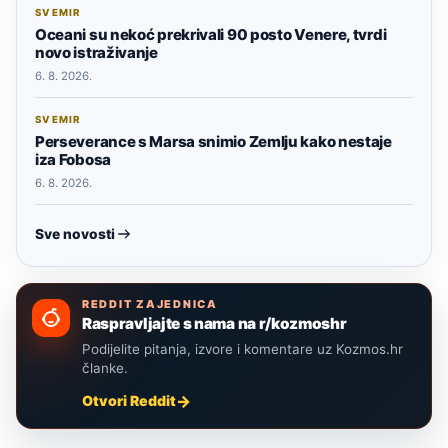
SVEMIR
Oceani su nekoć prekrivali 90 posto Venere, tvrdi
novo istraživanje
6. 8. 2026.
SVEMIR
Perseverance s Marsa snimio Zemlju kako nestaje
iza Fobosa
6. 8. 2026.
Sve novosti
REDDIT ZAJEDNICA
Raspravljajte s nama na r/kozmoshr
Podijelite pitanja, izvore i komentare uz Kozmos.hr
članke.
Otvori Reddit