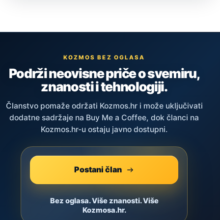
KOZMOS BEZ OGLASA
Podrži neovisne priče o svemiru,
znanosti i tehnologiji.
Članstvo pomaže održati Kozmos.hr i može uključivati
dodatne sadržaje na Buy Me a Coffee, dok članci na
Kozmos.hr-u ostaju javno dostupni.
Postani član
Bez oglasa. Više znanosti. Više
Kozmosa.hr.