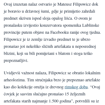
Ovaj izuzetan nalaz ostvario je Mateusz Filipowicz dok
je boravio u državnoj šumi, gdje je primijetio zahrđali
predmet skriven ispod sloja opalog lišća. O ovom je
pronalasku izvijestio konzervatora spomenika Lublinske
provincije putem objave na Facebooku ranije ovog tjedna.
Filipowicz je iz zemlje izvadio predmet te je ubrzo
pronašao još nekoliko sličnih artefakata u neposrednoj
blizini, koji su bili pomiješani s blatom i stoga teško
prepoznatljivi.
Uvidjevši važnost nalaza, Filipowicz se obratio lokalnim
arheolozima. Tim stručnjaka brzo je prepoznao artefakte
kao dio kolekcije oružja iz drevnog
rimskog doba
. “Ovaj
čovjek je sasvim slučajno pronašao 15 željeznih
artefakata starih najmanje 1.500 godina”, potvrdili su iz