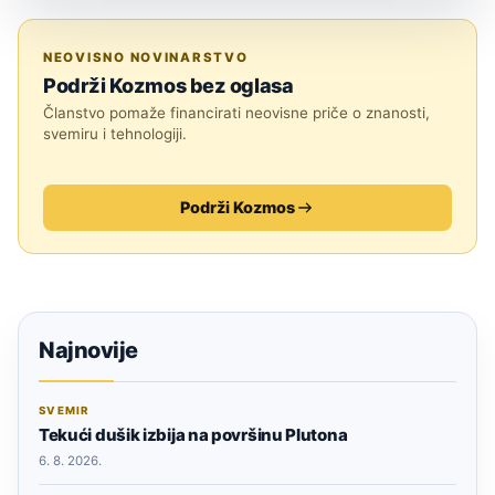
ZNANOST
NEOVISNO NOVINARSTVO
Podrži Kozmos bez oglasa
Članstvo pomaže financirati neovisne priče o znanosti,
svemiru i tehnologiji.
Podrži Kozmos
Najnovije
SVEMIR
Tekući dušik izbija na površinu Plutona
6. 8. 2026.