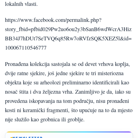
lokalnih vlasti.
https://www.facebook.com/permalink.php?
story_fbid=pfbid029Pw2uo6ou2y3bSanB6wdWcrA3Hiz
BB34J7hDUt7SeTVQ6q85Rw7oRVfzSQK5XEZ5l&id=
100067110546777
Pronađena kolekcija sastojala se od devet vrhova koplja,
dvije ratne sjekire, još jedne sjekire te tri misteriozna
objekta koje su arheolozi preliminarno identificirali kao
nosač štita i dva željezna vrha. Zanimljivo je da, iako su
provedena iskopavanja na tom području, nisu pronađeni
kosti ni keramički fragmenti, što upućuje na to da mjesto
nije služilo kao grobnica ili groblje.