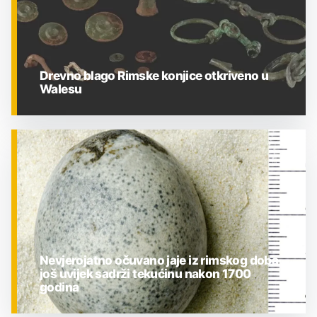
Drevno blago Rimske konjice otkriveno u
Walesu
ZNANOST
Nevjerojatno očuvano jaje iz rimskog doba
još uvijek sadrži tekućinu nakon 1700
godina