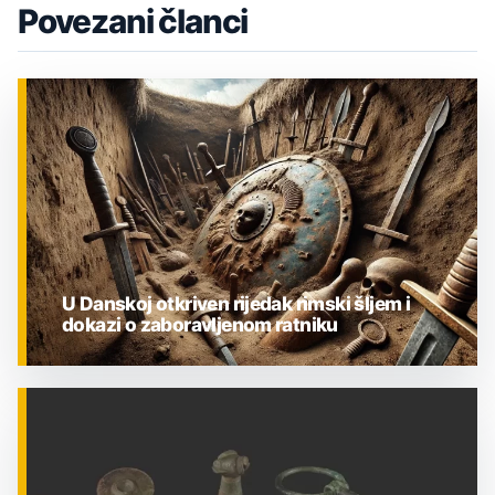
Povezani članci
U Danskoj otkriven rijedak rimski šljem i
dokazi o zaboravljenom ratniku
ZNANOST