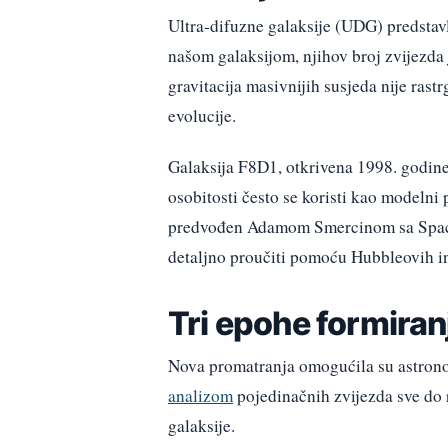
Ultra-difuzne galaksije (UDG) predstav
našom galaksijom, njihov broj zvijezda j
gravitacija masivnijih susjeda nije rastr
evolucije.
Galaksija F8D1, otkrivena 1998. godine,
osobitosti često se koristi kao modelni
predvođen Adamom Smercinom sa Space T
detaljno proučiti pomoću Hubbleovih 
Tri epohe formiran
Nova promatranja omogućila su astrono
analizom
pojedinačnih zvijezda sve do r
galaksije.