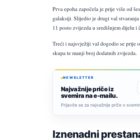
Prva epoha započela je prije više od šes
galaksiji. Slijedio je drugi val stvaranj
11 posto zvijezda u središnjem dijelu i
Treći i najsvježiji val dogodio se prije
skupa te manji broj dodatnih zvijezda.
NEWSLETTER
Najvažnije priče iz
svemira na e-mailu.
Prijavite se za najvažnije priče o svemiru
Iznenadni prestan