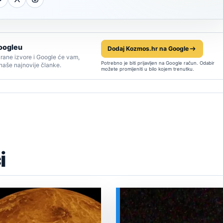
oogleu
Dodaj Kozmos.hr na Google
rane izvore i Google će vam,
Potrebno je biti prijavljen na Google račun. Odabir
 naše najnovije članke.
možete promijeniti u bilo kojem trenutku.
i