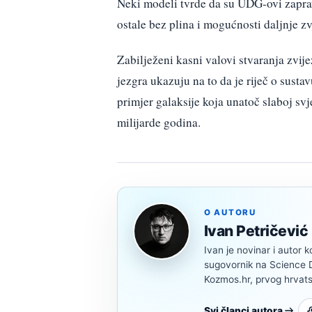
Neki modeli tvrde da su UDG-ovi zaprav
ostale bez plina i mogućnosti daljnje z
Zabilježeni kasni valovi stvaranja zvije
jezgra ukazuju na to da je riječ o sust
primjer galaksije koja unatoč slaboj svj
milijarde godina.
O AUTORU
Ivan Petričević
Ivan je novinar i autor k
sugovornik na Science Di
Kozmos.hr, prvog hrvats
Svi članci autora