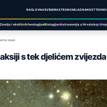
NASLOVNA
SVEMIR
ASTRONOMIJA
ZNANOST
TEHNO
Zemlja i okoliš
Arheologija
Biologija
Astronomija u Hrvatskoj
Umje
iječne staze
ksiji s tek djelićem zvijezda