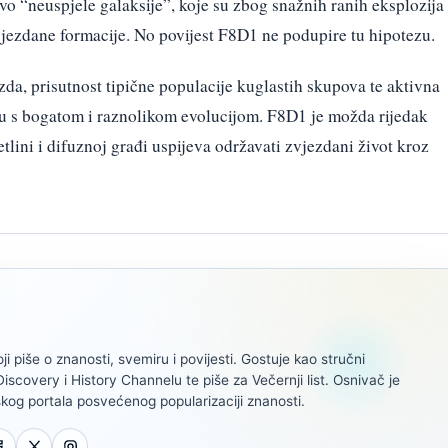
o “neuspjele galaksije”, koje su zbog snažnih ranih eksplozija
vjezdane formacije. No povijest F8D1 ne podupire tu hipotezu.
zda, prisutnost tipične populacije kuglastih skupova te aktivna
avu s bogatom i raznolikom evolucijom. F8D1 je možda rijedak
etlini i difuznoj građi uspijeva održavati zvjezdani život kroz
oji piše o znanosti, svemiru i povijesti. Gostuje kao stručni
scovery i History Channelu te piše za Večernji list. Osnivač je
kog portala posvećenog popularizaciji znanosti.