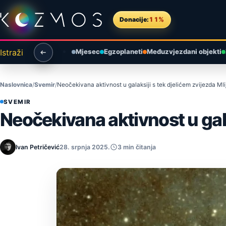
Preskoči na sadržaj
Donacije:
11%
Istraži
Mjesec
Egzoplaneti
Međuzvjezdani objekti
Naslovnica
Svemir
Neočekivana aktivnost u galaksiji s tek djelićem zvijezda Ml
SVEMIR
Neočekivana aktivnost u gala
Ivan Petričević
28. srpnja 2025.
3 min čitanja