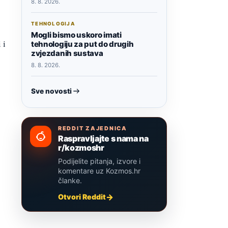
8. 8. 2026.
TEHNOLOGIJA
Mogli bismo uskoro imati
 i
tehnologiju za put do drugih
zvjezdanih sustava
8. 8. 2026.
Sve novosti
REDDIT ZAJEDNICA
Raspravljajte s nama na
r/kozmoshr
Podijelite pitanja, izvore i
komentare uz Kozmos.hr
članke.
Otvori Reddit