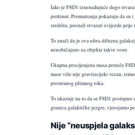
Iako je F8D1 iznenađujuće dugo stvarala 
prekinut. Promatranja pokazuju da su i j
središta, prestali stvarati zvijezde prij
To znači da je ova ultra-difuzna galaksi
neuobičajeno za objekte takve vrste.
Ukupna procijenjena masa preteče F8D1
mase više nije gravitacijski vezan, izm
prostranog plimnog toka.
To ukazuje na to da se F8D1 postupno u
granica galaktičke jezgre, vjerojatno p
Nije “neuspjela galaks