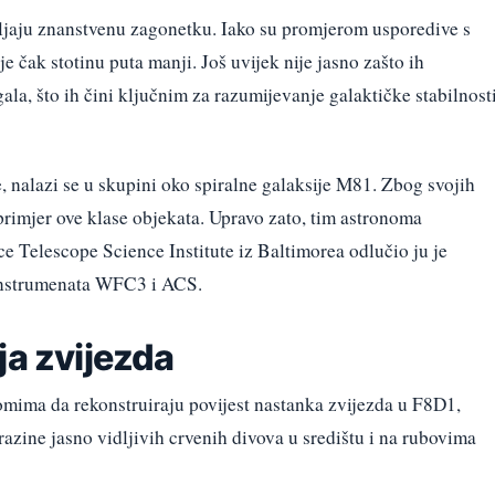
ljaju znanstvenu zagonetku. Iako su promjerom usporedive s
e čak stotinu puta manji. Još uvijek nije jasno zašto ih
gala, što ih čini ključnim za razumijevanje galaktičke stabilnosti
 nalazi se u skupini oko spiralne galaksije M81. Zbog svojih
 primjer ove klase objekata. Upravo zato, tim astronoma
elescope Science Institute iz Baltimorea odlučio ju je
instrumenata WFC3 i ACS.
ja zvijezda
mima da rekonstruiraju povijest nastanka zvijezda u F8D1,
azine jasno vidljivih crvenih divova u središtu i na rubovima