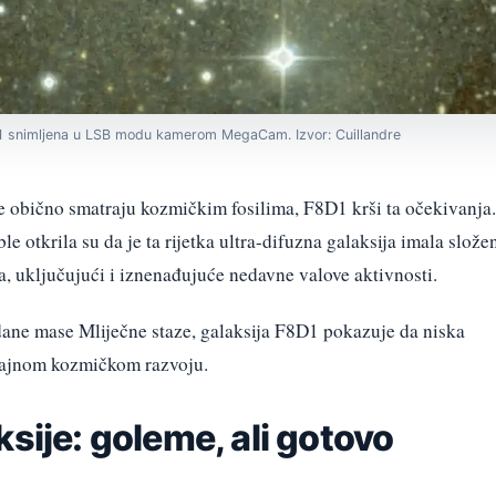
8D1 snimljena u LSB modu kamerom MegaCam. Izvor: Cuillandre
ne obično smatraju kozmičkim fosilima, F8D1 krši ta očekivanja.
 otkrila su da je ta rijetka ultra-difuzna galaksija imala slože
da, uključujući i iznenađujuće nedavne valove aktivnosti.
zdane mase Mliječne staze, galaksija F8D1 pokazuje da niska
trajnom kozmičkom razvoju.
ksije: goleme, ali gotovo