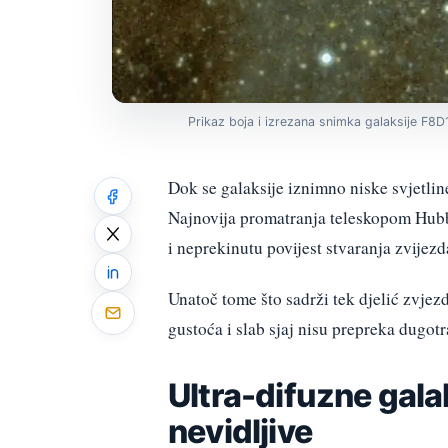
Prikaz boja i izrezana snimka galaksije F
Dok se galaksije iznimno niske svjetli
Najnovija promatranja teleskopom Hubble
i neprekinutu povijest stvaranja zvijez
Unatoč tome što sadrži tek djelić zvje
gustoća i slab sjaj nisu prepreka dugo
Ultra-difuzne gala
nevidljive