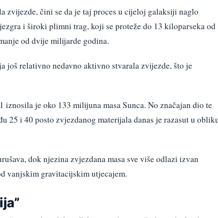
zvijezde, čini se da je taj proces u cijeloj galaksiji naglo
ezgra i široki plimni trag, koji se proteže do 13 kiloparseka od
e manje od dvije milijarde godina.
ja još relativno nedavno aktivno stvarala zvijezde, što je
 iznosila je oko 133 milijuna masa Sunca. No značajan dio te
eđu 25 i 40 posto zvjezdanog materijala danas je razasut u oblik
rušava, dok njezina zvjezdana masa sve više odlazi izvan
od vanjskim gravitacijskim utjecajem.
ija”