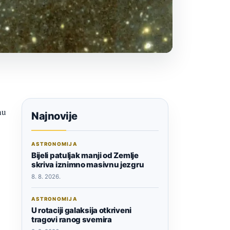
nu
Najnovije
ASTRONOMIJA
Bijeli patuljak manji od Zemlje
skriva iznimno masivnu jezgru
8. 8. 2026.
ASTRONOMIJA
U rotaciji galaksija otkriveni
tragovi ranog svemira