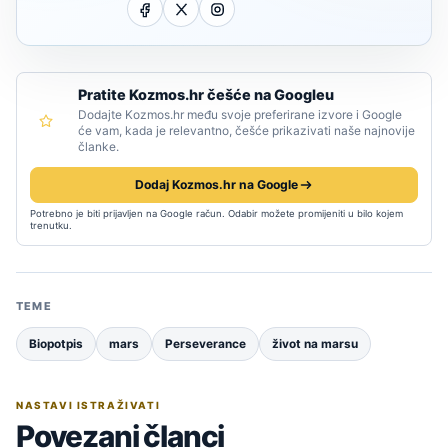
Pratite Kozmos.hr češće na Googleu
Dodajte Kozmos.hr među svoje preferirane izvore i Google
će vam, kada je relevantno, češće prikazivati naše najnovije
članke.
Dodaj Kozmos.hr na Google
Potrebno je biti prijavljen na Google račun. Odabir možete promijeniti u bilo kojem
trenutku.
TEME
Biopotpis
mars
Perseverance
život na marsu
NASTAVI ISTRAŽIVATI
Povezani članci