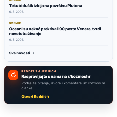
Tekući dušik izbija na površinu Plutona
6. 8. 2026.
SVEMIR
Oceani su nekoć prekrivali 90 posto Venere, tvrdi
novo istraživanje
6. 8. 2026.
Sve novosti
REDDIT ZAJEDNICA
Raspravljajte s nama na r/kozmoshr
Podijelite pitanja, izvore i komentare uz Kozmos.hr
članke.
Otvori Reddit