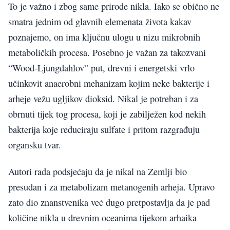
To je važno i zbog same prirode nikla. Iako se obično ne
smatra jednim od glavnih elemenata života kakav
poznajemo, on ima ključnu ulogu u nizu mikrobnih
metaboličkih procesa. Posebno je važan za takozvani
“Wood-Ljungdahlov” put, drevni i energetski vrlo
učinkovit anaerobni mehanizam kojim neke bakterije i
arheje vežu ugljikov dioksid. Nikal je potreban i za
obrnuti tijek tog procesa, koji je zabilježen kod nekih
bakterija koje reduciraju sulfate i pritom razgrađuju
organsku tvar.
Autori rada podsjećaju da je nikal na Zemlji bio
presudan i za metabolizam metanogenih arheja. Upravo
zato dio znanstvenika već dugo pretpostavlja da je pad
količine nikla u drevnim oceanima tijekom arhaika