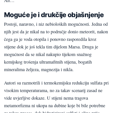
Ali…
Moguće je i drukčije objašnjenje
Postoji, naravno, i niz nebioloških mogućnosti. Jedna od
njih jest da je nikal na to područje donio meteorit, nakon
čega ga je voda otopila i ponovno rasporedila kroz
stijene dok je još tekla tim dijelom Marsa. Druga je
mogućnost da se nikal nakupio tijekom snažnog
kemijskog trošenja ultramafitnih stijena, bogatih
mineralima željeza, magnezija i nikla.
Autori su razmotrili i termokemijsku redukciju sulfata pri
visokim temperaturama, no za takav scenarij zasad ne
vide uvjerljive dokaze. U stijeni nema tragova
metamorfizma ni ukopa na dubine koje bi bile potrebne
za takav proces, dok hidratizirani sulfati i gline prije