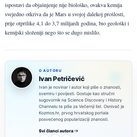
ispostavi da objašnjenje nije biološko, ovakva kemija
svejedno otkriva da je Mars u svojoj dalekoj prošlosti,
prije otprilike 4,1 do 3,7 milijardi godina, bio geološki i
kemijski složeniji nego što se dugo mislilo.
O AUTORU
Ivan Petričević
Ivan je novinar i autor koji piše o znanosti,
svemiru i povijesti. Gostuje kao stručni
sugovornik na Science Discovery i History
Channelu te piše za Večernji list. Osnivač je
Kozmos.hr, prvog hrvatskog portala
posvećenog popularizaciji znanosti.
Svi članci autora