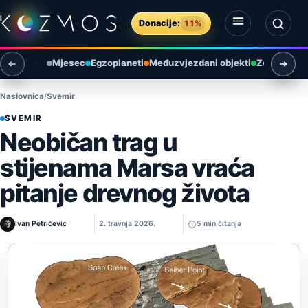
Preskoči na sadržaj
Donacije:
11%
Otvori izbornik
Otvori pretragu
Mjesec
Egzoplaneti
Međuzvjezdani objekti
Zemlja i ok
Naslovnica
Svemir
SVEMIR
Neobičan trag u
stijenama Marsa vraća
pitanje drevnog života
Ivan Petričević
2. travnja 2026.
5 min čitanja