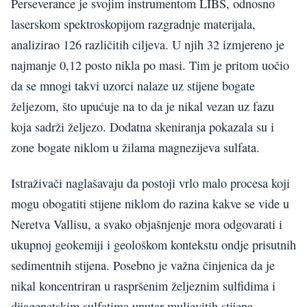
Perseverance je svojim instrumentom LIBS, odnosno
laserskom spektroskopijom razgradnje materijala,
analizirao 126 različitih ciljeva. U njih 32 izmjereno je
najmanje 0,12 posto nikla po masi. Tim je pritom uočio
da se mnogi takvi uzorci nalaze uz stijene bogate
željezom, što upućuje na to da je nikal vezan uz fazu
koja sadrži željezo. Dodatna skeniranja pokazala su i
zone bogate niklom u žilama magnezijeva sulfata.
Istraživači naglašavaju da postoji vrlo malo procesa koji
mogu obogatiti stijene niklom do razina kakve se vide u
Neretva Vallisu, a svako objašnjenje mora odgovarati i
ukupnoj geokemiji i geološkom kontekstu ondje prisutnih
sedimentnih stijena. Posebno je važna činjenica da je
nikal koncentriran u raspršenim željeznim sulfidima i
dijagenetskim sulfatima unutar muljevitih stijena