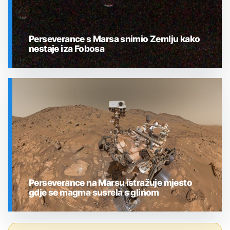
Perseverance s Marsa snimio Zemlju kako
nestaje iza Fobosa
SVEMIR
Perseverance na Marsu istražuje mjesto
gdje se magma susrela s glinom