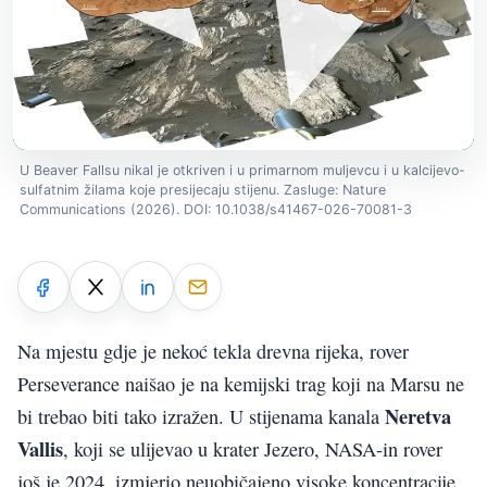
U Beaver Fallsu nikal je otkriven i u primarnom muljevcu i u kalcijevo-
sulfatnim žilama koje presijecaju stijenu. Zasluge: Nature
Communications (2026). DOI: 10.1038/s41467-026-70081-3
Na mjestu gdje je nekoć tekla drevna rijeka, rover
Perseverance naišao je na kemijski trag koji na Marsu ne
Neretva
bi trebao biti tako izražen. U stijenama kanala
Vallis
, koji se ulijevao u krater Jezero, NASA-in rover
još je 2024. izmjerio neuobičajeno visoke koncentracije