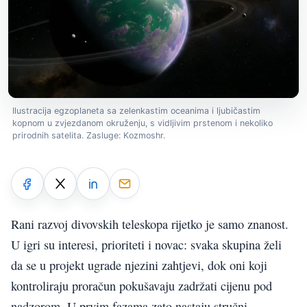
Ilustracija egzoplaneta sa zelenkastim oceanima i ljubičastim
kopnom u zvjezdanom okruženju, s vidljivim prstenom i nekoliko
prirodnih satelita. Zasluge: Kozmoshr.
Rani razvoj divovskih teleskopa rijetko je samo znanost.
U igri su interesi, prioriteti i novac: svaka skupina želi
da se u projekt ugrade njezini zahtjevi, dok oni koji
kontroliraju proračun pokušavaju zadržati cijenu pod
nadzorom. U prvim fazama zato nastaju stručni