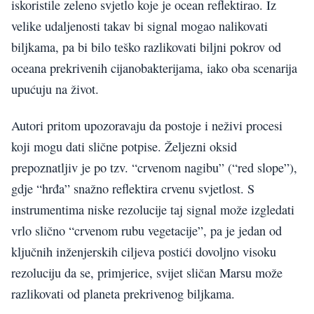
iskoristile zeleno svjetlo koje je ocean reflektirao. Iz
velike udaljenosti takav bi signal mogao nalikovati
biljkama, pa bi bilo teško razlikovati biljni pokrov od
oceana prekrivenih cijanobakterijama, iako oba scenarija
upućuju na život.
Autori pritom upozoravaju da postoje i neživi procesi
koji mogu dati slične potpise. Željezni oksid
prepoznatljiv je po tzv. “crvenom nagibu” (“red slope”),
gdje “hrđa” snažno reflektira crvenu svjetlost. S
instrumentima niske rezolucije taj signal može izgledati
vrlo slično “crvenom rubu vegetacije”, pa je jedan od
ključnih inženjerskih ciljeva postići dovoljno visoku
rezoluciju da se, primjerice, svijet sličan Marsu može
razlikovati od planeta prekrivenog biljkama.