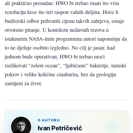
ali praktično presudan: HWO bi trebao imati što višu
rezoluciju kroz što širi raspon valnih duljina. Hoće li
budžetski odbor prihvatiti cijenu takvih zahtjeva, ostaje
otvoreno pitanje. U kontekstu nedavnih rezova u
istaknutim NASA-inim programima autori napominju da
to ne djeluje osobito izgledno. No cilj je jasan: kad
jednom bude operativan, HWO bi trebao moći
razlikovati “zeleni ocean”, “ljubičaste” bakterije, šumski
pokrov i velike količine cinabarita, bez da geologiju
zamijeni za život.
O AUTORU
Ivan Petričević