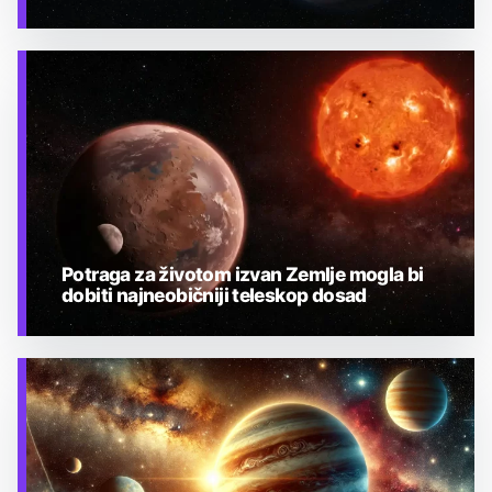
TEHNOLOGIJA
Potraga za životom izvan Zemlje mogla bi
dobiti najneobičniji teleskop dosad
TEHNOLOGIJA