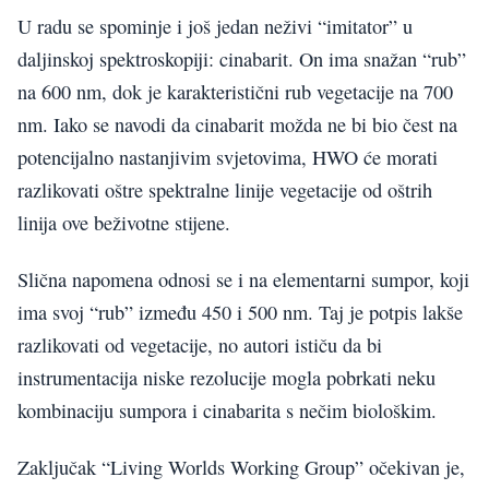
U radu se spominje i još jedan neživi “imitator” u
daljinskoj spektroskopiji: cinabarit. On ima snažan “rub”
na 600 nm, dok je karakteristični rub vegetacije na 700
nm. Iako se navodi da cinabarit možda ne bi bio čest na
potencijalno nastanjivim svjetovima, HWO će morati
razlikovati oštre spektralne linije vegetacije od oštrih
linija ove beživotne stijene.
Slična napomena odnosi se i na elementarni sumpor, koji
ima svoj “rub” između 450 i 500 nm. Taj je potpis lakše
razlikovati od vegetacije, no autori ističu da bi
instrumentacija niske rezolucije mogla pobrkati neku
kombinaciju sumpora i cinabarita s nečim biološkim.
Zaključak “Living Worlds Working Group” očekivan je,