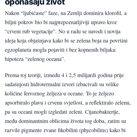
oponašaju život
Nakon “ljubičaste” faze, na Zemlji dominira klorofil, a
biljni pokrov bio bi najprepoznatljiviji upravo kroz
“crveni rub vegetacije”. No u radu se navodi i novija
ideja koja objašnjava kako bi se zelena boja na površini
egzoplaneta mogla pojaviti i bez kopnenih biljaka:
hipoteza “zelenog oceana”.
Prema toj teoriji, između 4 i 2,5 milijardi godina prije
sadašnjosti hidrotermalni izvori izbacivali su velike
količine ferroznog željeza u oceane. To je željezo
apsorbiralo plavu i crvenu svjetlost, a reflektiralo zelenu,
pa su oceani mogli izgledati zeleni. Cijanobakterije,
među dominantnim oblicima života tog doba, zatim su
razvile pigmente zvane fikobilini (phycobilins) kako bi