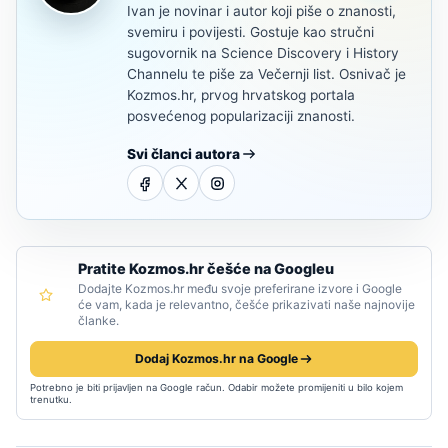
Ivan je novinar i autor koji piše o znanosti,
svemiru i povijesti. Gostuje kao stručni
sugovornik na Science Discovery i History
Channelu te piše za Večernji list. Osnivač je
Kozmos.hr, prvog hrvatskog portala
posvećenog popularizaciji znanosti.
Svi članci autora
Pratite Kozmos.hr češće na Googleu
Dodajte Kozmos.hr među svoje preferirane izvore i Google
će vam, kada je relevantno, češće prikazivati naše najnovije
članke.
Dodaj Kozmos.hr na Google
Potrebno je biti prijavljen na Google račun. Odabir možete promijeniti u bilo kojem
trenutku.