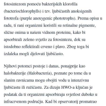
fotosintezom pomoću bakterijskih klorofila
(bacteriochlorophylls) i tzv. ljubičastih anoksigenih
fototrofa (purple anoxygenic phototrophs). Prema opisu u
radu, ti rani organizmi koristili su retinalne pigmente,
slične onima u našem vidnom proteinu, kako bi
apsorbirali zeleno svjetlo za fotosintezu, dok su
istodobno reflektirali crveno i plavo. Zbog toga bi
izdaleka mogli djelovati ljubičasto.
Njihovi potomci postoje i danas, ponajprije kao
halobakterije (Halobacteria), poznate po tome da u
slanim ravnicama mogu obojiti vodu u intenzivnu
ljubičastu ili ružičastu. Za dizajn HWO-a ključan je
podatak da ti organizmi apsorbiraju svjetlost duboko u
infracrvenom području. Kad bi opservatorij promatrao