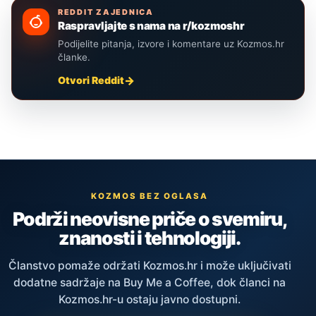
REDDIT ZAJEDNICA
Raspravljajte s nama na r/kozmoshr
Podijelite pitanja, izvore i komentare uz Kozmos.hr
članke.
Otvori Reddit
KOZMOS BEZ OGLASA
Podrži neovisne priče o svemiru,
znanosti i tehnologiji.
Članstvo pomaže održati Kozmos.hr i može uključivati
dodatne sadržaje na Buy Me a Coffee, dok članci na
Kozmos.hr-u ostaju javno dostupni.