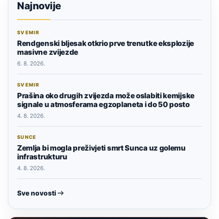
Najnovije
SVEMIR
Rendgenski bljesak otkrio prve trenutke eksplozije
masivne zvijezde
6. 8. 2026.
SVEMIR
Prašina oko drugih zvijezda može oslabiti kemijske
signale u atmosferama egzoplaneta i do 50 posto
4. 8. 2026.
SUNCE
Zemlja bi mogla preživjeti smrt Sunca uz golemu
infrastrukturu
4. 8. 2026.
Sve novosti