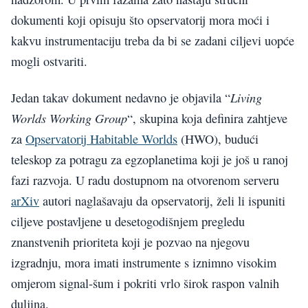
dokumenti koji opisuju što opservatorij mora moći i
kakvu instrumentaciju treba da bi se zadani ciljevi uopće
mogli ostvariti.
Living
Jedan takav dokument nedavno je objavila “
Worlds Working Group
“, skupina koja definira zahtjeve
za
Opservatorij Habitable Worlds
(HWO), budući
teleskop za potragu za egzoplanetima koji je još u ranoj
fazi razvoja. U radu dostupnom na otvorenom serveru
arXiv
autori naglašavaju da opservatorij, želi li ispuniti
ciljeve postavljene u desetogodišnjem pregledu
znanstvenih prioriteta koji je pozvao na njegovu
izgradnju, mora imati instrumente s iznimno visokim
omjerom signal-šum i pokriti vrlo širok raspon valnih
duljina.