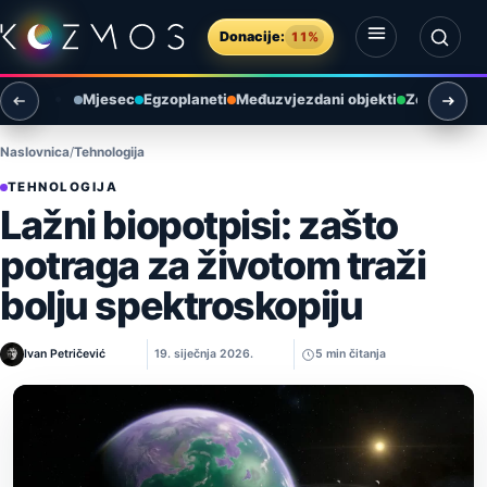
Preskoči na sadržaj
Donacije:
11%
Otvori izbornik
Otvori pretragu
Mjesec
Egzoplaneti
Međuzvjezdani objekti
Zemlja i ok
Naslovnica
Tehnologija
TEHNOLOGIJA
Lažni biopotpisi: zašto
potraga za životom traži
bolju spektroskopiju
Ivan Petričević
19. siječnja 2026.
5 min čitanja