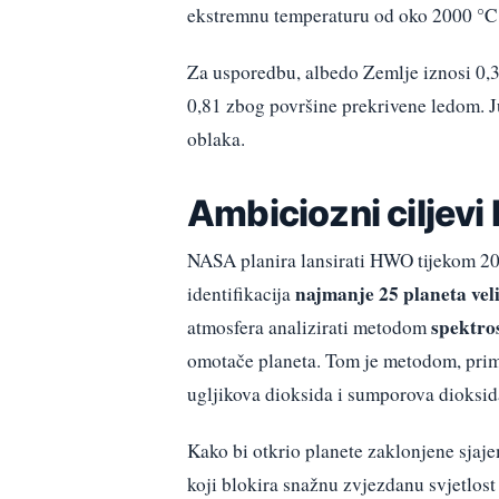
ekstremnu temperaturu od oko 2000 °C j
Za usporedbu, albedo Zemlje iznosi 0,3
0,81 zbog površine prekrivene ledom. J
oblaka.
Ambiciozni ciljev
NASA planira lansirati HWO tijekom 2040
najmanje 25 planeta veli
identifikacija
spektro
atmosfera analizirati metodom
omotače planeta. Tom je metodom, prim
ugljikova dioksida i sumporova dioksid
Kako bi otkrio planete zaklonjene sjaj
koji blokira snažnu zvjezdanu svjetlost