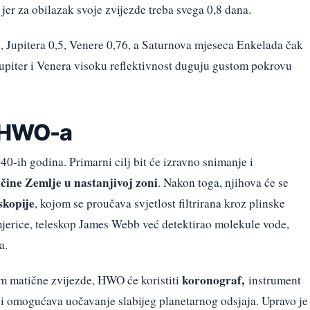
er za obilazak svoje zvijezde treba svega 0,8 dana.
, Jupitera 0,5, Venere 0,76, a Saturnova mjeseca Enkelada čak
upiter i Venera visoku reflektivnost duguju gustom pokrovu
i HWO-a
-ih godina. Primarni cilj bit će izravno snimanje i
čine Zemlje u nastanjivoj zoni
. Nakon toga, njihova će se
skopije
, kojom se proučava svjetlost filtrirana kroz plinske
jerice, teleskop James Webb već detektirao molekule vode,
a.
koronograf,
em matične zvijezde, HWO će koristiti
instrument
 i omogućava uočavanje slabijeg planetarnog odsjaja. Upravo je