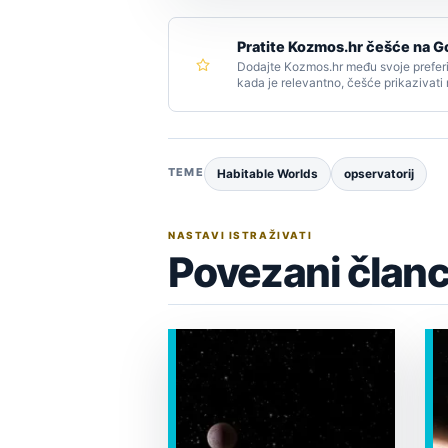
Pratite Kozmos.hr češće na G
Dodajte Kozmos.hr među svoje preferi
kada je relevantno, češće prikazivati
TEME
Habitable Worlds
opservatorij
NASTAVI ISTRAŽIVATI
Povezani članc