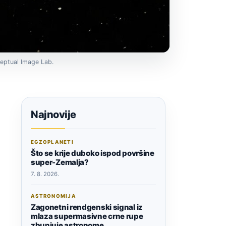
ceptual Image Lab.
Najnovije
EGZOPLANETI
Što se krije duboko ispod površine
super-Zemalja?
7. 8. 2026.
ASTRONOMIJA
Zagonetni rendgenski signal iz
mlaza supermasivne crne rupe
zbunjuje astronome