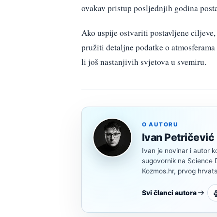
ovakav pristup posljednjih godina post
Ako uspije ostvariti postavljene ciljeve
pružiti detaljne podatke o atmosferama p
li još nastanjivih svjetova u svemiru.
O AUTORU
Ivan Petričević
Ivan je novinar i autor k
sugovornik na Science Di
Kozmos.hr, prvog hrvats
Svi članci autora