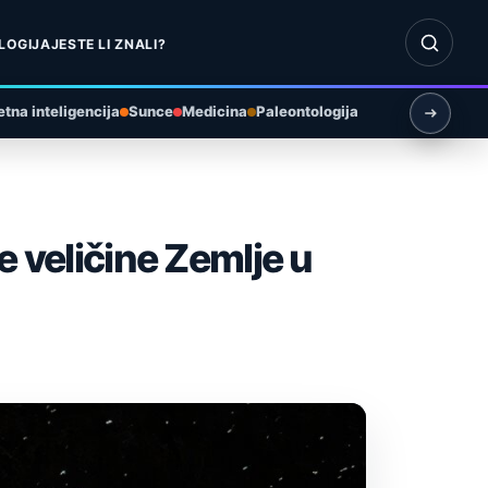
Otvori pr
LOGIJA
JESTE LI ZNALI?
tna inteligencija
Sunce
Medicina
Paleontologija
e veličine Zemlje u