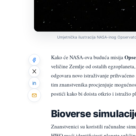
Umjetnička ilustracija NASA-inog Opservat
Opse
Kako će NASA-ova buduća misija
veličine Zemlje od ostalih egzoplaneta
odgovara novo istraživanje prihvaćeno
tim znanstvenika procjenjuje mogućnost
postići kako bi doista otkrio i istražio 
Bioverse simulacij
Znanstvenici su koristili računalne si
HWO moći identificirati planete veliči