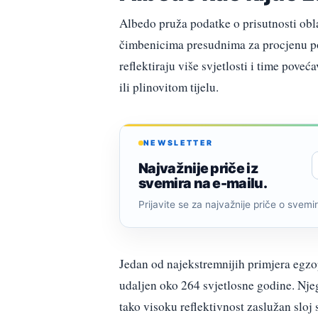
Albedo pruža podatke o prisutnosti obl
čimbenicima presudnima za procjenu pot
reflektiraju više svjetlosti i time poveć
ili plinovitom tijelu.
NEWSLETTER
Najvažnije priče iz
svemira na e-mailu.
Prijavite se za najvažnije priče o svemiru
Jedan od najekstremnijih primjera egzo
udaljen oko 264 svjetlosne godine. Njeg
tako visoku reflektivnost zaslužan sloj