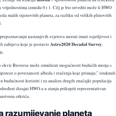
a vrijednostima između 0 i 1. Cilj je bio utvrditi može li HWO
da malih stjenovitih planeta, za razliku od velikih plinovitih
i.
prepoznavanju nastanjivih svjetova morati imati osjetljivost i
Astro2020 Decadal Survey
h zahtjeva koje je postavio
,
je.
 okvir Bioverse može simulirati mogućnosti budućih misija s
ipoteze o povezanosti albeda i zračenja koje primaju,” istaknuli
p u budućnosti koristiti i za analizu drugih značajki populacija
i određeni dizajni HWO-a u stanju prikupiti reprezentativan
anstvena otkrića.
a razumijevanje planeta