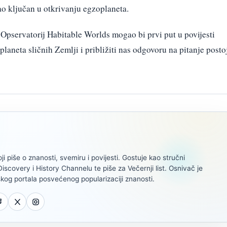
ao ključan u otkrivanju egzoplaneta.
, Opservatorij Habitable Worlds mogao bi prvi put u povijesti
laneta sličnih Zemlji i približiti nas odgovoru na pitanje posto
oji piše o znanosti, svemiru i povijesti. Gostuje kao stručni
scovery i History Channelu te piše za Večernji list. Osnivač je
kog portala posvećenog popularizaciji znanosti.