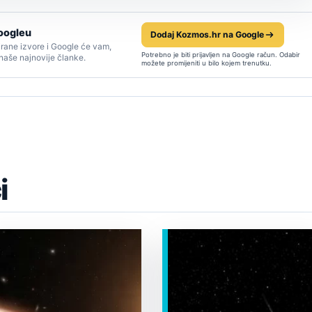
oogleu
Dodaj Kozmos.hr na Google
rane izvore i Google će vam,
Potrebno je biti prijavljen na Google račun. Odabir
 naše najnovije članke.
možete promijeniti u bilo kojem trenutku.
i