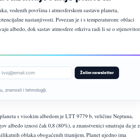
aka, vodenih površina i atmosferskom sastavu planeta,
encijalne nastanjivosti. Povezan je i s temperaturom: oblaci
avaju albedo, dok sastav atmosfere otkriva radi li se o stjenovit
Želim newsletter
, znanosti i tehnologiji.
planeta s visokim albedom je LTT 9779 b, veličine Neptuna,
ov albedo iznosi čak 0,8 (80%), a znanstvenici smatraju da je 
 silikatnih oblaka obogaćenih titanijem. Planet ujedno ima