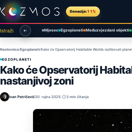
Preskoči na sadržaj
Donacije:
11%
Istraži
Mjesec
Egzoplaneti
Međuzvjezdani objekti
Naslovnica
Egzoplaneti
Kako će Opservatorij Habitable Worlds razlikovati planet
EGZOPLANETI
Kako će Opservatorij Habitab
nastanjivoj zoni
Ivan Petričević
30. rujna 2025.
3 min čitanja