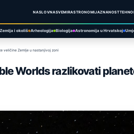
NASLOVNA
SVEMIR
ASTRONOMIJA
ZNANOST
TEHNO
Zemlja i okoliš
Arheologija
Biologija
Astronomija u Hrvatskoj
Umje
e veličine Zemlje u nastanjivoj zoni
le Worlds razlikovati planet