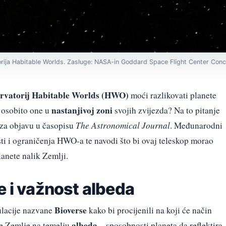
orija Habitable Worlds. Zasluge: NASA-in Goddard Space Flight Center Con
rvatorij Habitable Worlds (HWO)
moći razlikovati planete
nastanjivoj zoni
, osobito one u
svojih zvijezda? Na to pitanje
 za objavu u časopisu
The Astronomical Journal
. Međunarodni
i i ograničenja HWO-a te navodi što bi ovaj teleskop morao
planete nalik Zemlji.
e i važnost albeda
Bioverse
mulacije nazvane
kako bi procijenili na koji će način
albeda
ne Zemlje na temelju
– sposobnosti planeta da reflektira