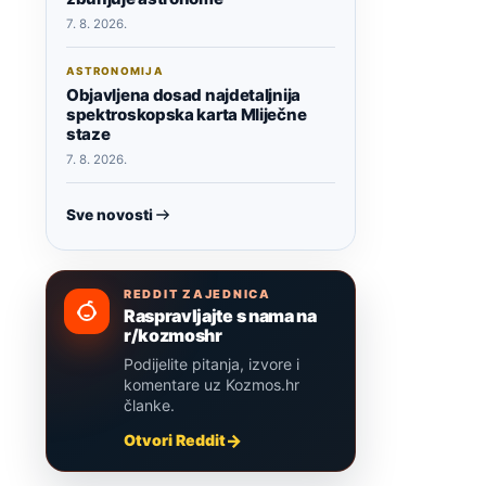
7. 8. 2026.
ASTRONOMIJA
Objavljena dosad najdetaljnija
spektroskopska karta Mliječne
staze
7. 8. 2026.
Sve novosti
REDDIT ZAJEDNICA
Raspravljajte s nama na
r/kozmoshr
Podijelite pitanja, izvore i
komentare uz Kozmos.hr
članke.
Otvori Reddit