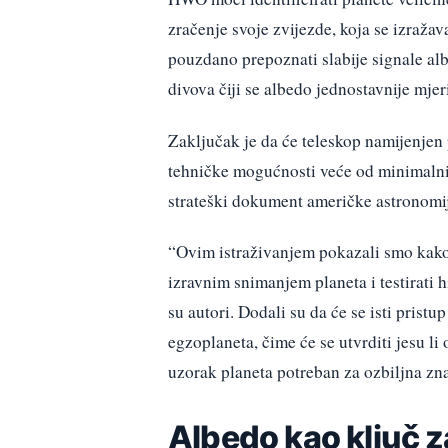
zračenje svoje zvijezde, koja se izražav
pouzdano prepoznati slabije signale albe
divova čiji se albedo jednostavnije mjer
Zaključak je da će teleskop namijenjen 
tehničke mogućnosti veće od minimalni
strateški dokument američke astronomi
“Ovim istraživanjem pokazali smo kako
izravnim snimanjem planeta i testirati h
su autori. Dodali su da će se isti pristu
egzoplaneta, čime će se utvrditi jesu l
uzorak planeta potreban za ozbiljna zn
Albedo kao ključ z