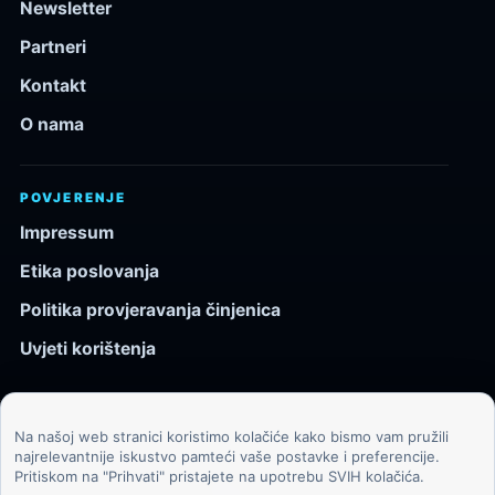
Newsletter
Partneri
Kontakt
O nama
POVJERENJE
Impressum
Etika poslovanja
Politika provjeravanja činjenica
Uvjeti korištenja
Na našoj web stranici koristimo kolačiće kako bismo vam pružili
© 2026 Kozmos.hr. Sva prava pridržana.
najrelevantnije iskustvo pamteći vaše postavke i preferencije.
Pritiskom na "Prihvati" pristajete na upotrebu SVIH kolačića.
Svemir, znanost, tehnologija i velike ideje za znatiželjne