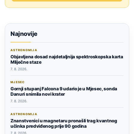
Najnovije
ASTRONOMIJA
Objavljena dosad najdetaljnija spektroskopska karta
Mliječne staze
7. 8. 2026.
MJESEC
Gornji stupanj Falcona 9 udario je u Mjesec, sonda
Danuri snimila novi krater
7. 8. 2026.
ASTRONOMIJA
Znanstvenici u magnetaru pronašli trag kvantnog
učinka predviđenog prije 90 godina
7. 8. 2026.