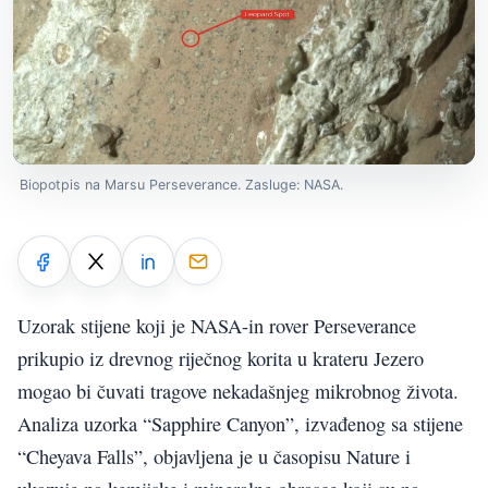
Biopotpis na Marsu Perseverance. Zasluge: NASA.
Uzorak stijene koji je NASA-in rover Perseverance
prikupio iz drevnog riječnog korita u krateru Jezero
mogao bi čuvati tragove nekadašnjeg mikrobnog života.
Analiza uzorka “Sapphire Canyon”, izvađenog sa stijene
“Cheyava Falls”, objavljena je u časopisu Nature i