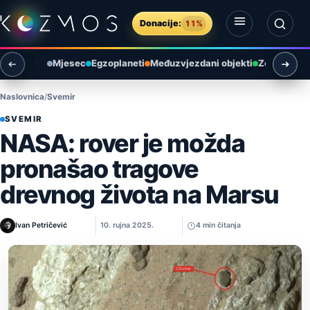
Preskoči na sadržaj
Donacije:
11%
Otvori izbornik
Otvori pretragu
Mjesec
Egzoplaneti
Međuzvjezdani objekti
Zemlja i ok
Naslovnica
Svemir
SVEMIR
NASA: rover je možda
pronašao tragove
drevnog života na Marsu
Ivan Petričević
10. rujna 2025.
4 min čitanja