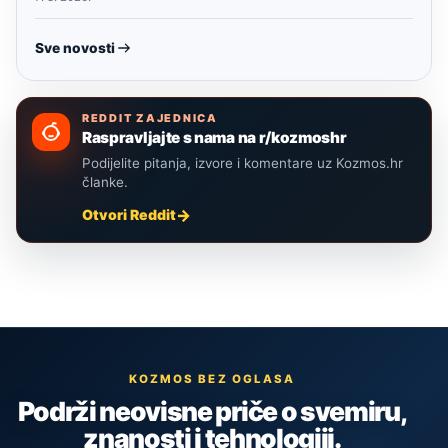
Sve novosti
REDDIT ZAJEDNICA
Raspravljajte s nama na r/kozmoshr
Podijelite pitanja, izvore i komentare uz Kozmos.hr
članke.
Otvori Reddit
KOZMOS BEZ OGLASA
Podrži neovisne priče o svemiru,
znanosti i tehnologiji.