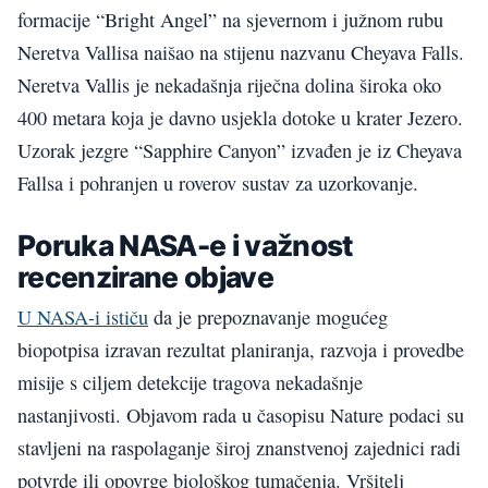
formacije “Bright Angel” na sjevernom i južnom rubu
Neretva Vallisa naišao na stijenu nazvanu Cheyava Falls.
Neretva Vallis je nekadašnja riječna dolina široka oko
400 metara koja je davno usjekla dotoke u krater Jezero.
Uzorak jezgre “Sapphire Canyon” izvađen je iz Cheyava
Fallsa i pohranjen u roverov sustav za uzorkovanje.
Poruka NASA-e i važnost
recenzirane objave
U NASA-i ističu
da je prepoznavanje mogućeg
biopotpisa izravan rezultat planiranja, razvoja i provedbe
misije s ciljem detekcije tragova nekadašnje
nastanjivosti. Objavom rada u časopisu Nature podaci su
stavljeni na raspolaganje široj znanstvenoj zajednici radi
potvrde ili opovrge biološkog tumačenja. Vršitelj