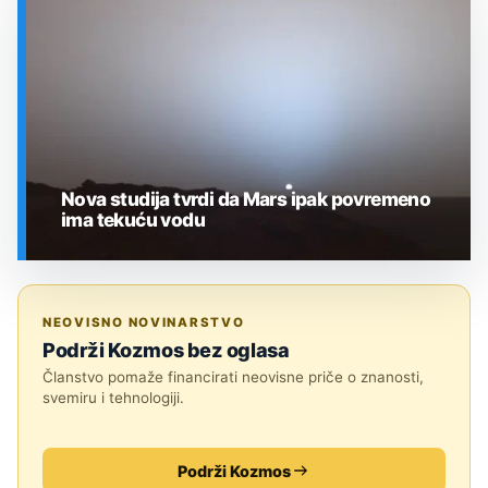
SVEMIR
Nova studija tvrdi da Mars ipak povremeno
ima tekuću vodu
SVEMIR
NEOVISNO NOVINARSTVO
Podrži Kozmos bez oglasa
Članstvo pomaže financirati neovisne priče o znanosti,
svemiru i tehnologiji.
Podrži Kozmos