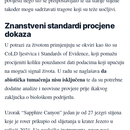
povijesti nego što se pretpostavljalo te da starije stijene
također mogu sadržavati tragove koji su teže uočljivi.
Znanstveni standardi procjene
dokaza
U potrazi za životom primjenjuju se okviri kao što su
CoLD ljestvica i Standards of Evidence, koji pomažu
procijeniti koliku pouzdanost dati podacima koji upućuju
da
na mogući signal života. U radu se naglašava
abiotička tumačenja nisu isključena
te da su potrebne
dodatne analize i neovisne provjere prije ikakvog
zaključka o biološkom podrijetlu.
Uzorak “Sapphire Canyon” jedan je od 27 jezgri stijena
koje je rover prikupio od slijetanja u krater Jezero u
veljači 2021. Uz geološke instrumente, rover nosi