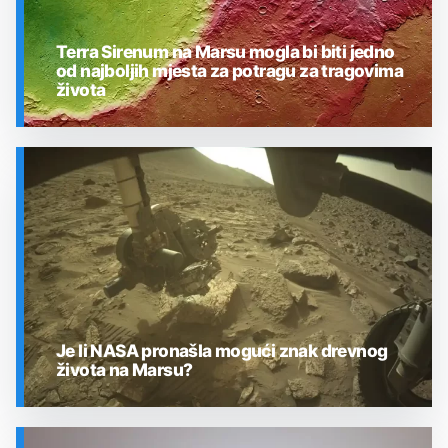
Terra Sirenum na Marsu mogla bi biti jedno
od najboljih mjesta za potragu za tragovima
života
SVEMIR
Je li NASA pronašla mogući znak drevnog
života na Marsu?