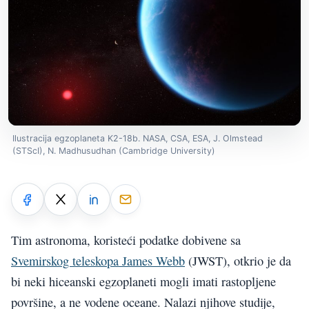
Ilustracija egzoplaneta K2-18b. NASA, CSA, ESA, J. Olmstead
(STScI), N. Madhusudhan (Cambridge University)
Tim astronoma, koristeći podatke dobivene sa
Svemirskog teleskopa James Webb
(JWST), otkrio je da
bi neki hiceanski egzoplaneti mogli imati rastopljene
površine, a ne vodene oceane. Nalazi njihove studije,