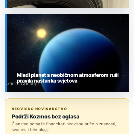
SVEMIR
Mladi planet s neobičnom atmosferom ruši
pravila nastanka svjetova
SVEMIR
NEOVISNO NOVINARSTVO
Podrži Kozmos bez oglasa
Članstvo pomaže financirati neovisne priče o znanosti,
svemiru i tehnologiji.