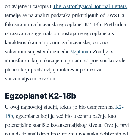
objavljene u časopisu
The Astrophysical Journal Letters
,
temelje se na analizi podataka prikupljenih od JWST-a,
fokusiranih na hiceanski egzoplanet K2-18b. Prethodna
istraživanja sugerirala su postojanje egzoplaneta s
karakteristikama tipičnim za hiceanske, obično
veličinom smještenih između
Neptuna
i Zemlje, s
atmosferom koja ukazuje na prisutnost površinske vode –
planeti koji predstavljaju interes u potrazi za
vanzemaljskim životom.
Egzoplanet K2-18b
U ovoj najnovijoj studiji, fokus je bio usmjeren na
K2-
18b
, egzoplanet koji je već bio u centru pažnje kao
potencijalno stanište izvanzemaljskog života. Ovo je prvi
puta da je analiziran kroz prizmu podataka dobivenih od