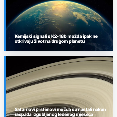
Kemijski signali s K2-18b možda ipak ne
otkrivaju život na drugom planetu
SVEMIR
Saturnovi prstenovi možda su nastali nakon
raspada izgubljenog ledenog mjeseca