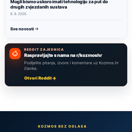
Mogli bismo uskoro imati tehnologiju za put do
drugih zvjezdanih sustava
8. 8. 2026.
Sve novosti
REDDIT ZAJEDNICA
Raspravljajte s nama na r/kozmoshr
Podijelite pitanja, izvore i komentare uz Kozmos.hr
članke.
Otvori Reddit
KOZMOS BEZ OGLASA