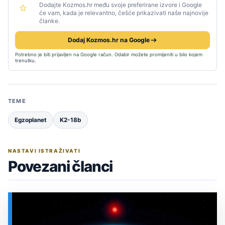
Dodajte Kozmos.hr među svoje preferirane izvore i Google
će vam, kada je relevantno, češće prikazivati naše najnovije
članke.
Dodaj Kozmos.hr na Google
Potrebno je biti prijavljen na Google račun. Odabir možete promijeniti u bilo kojem
trenutku.
TEME
Egzoplanet
K2-18b
NASTAVI ISTRAŽIVATI
Povezani članci