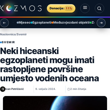
Preskoči na sadržaj
Donacije:
11%
Otvori izbornik
Otvori pretragu
Mjesec
Egzoplaneti
Međuzvjezdani objekti
Zemlja i ok
Naslovnica
Svemir
SVEMIR
Neki hiceanski
egzoplaneti mogu imati
rastopljene površine
umjesto vodenih oceana
Ivan Petričević
9. veljače 2024.
2 min čitanja