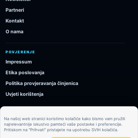
Partneri
Kontakt
O nama
POVJERENJE
Impressum
Etika poslovanja
Politika provjeravanja činjenica
Uvjeti korištenja
Na našoj web stranici koristimo kolačiće kako bismo vam pružili
© 2026 Kozmos.hr. Sva prava pridržana.
najrelevantnije iskustvo pamteći vaše postavke i preferencije.
Pritiskom na "Prihvati" pristajete na upotrebu SVIH kolačića.
Svemir, znanost, tehnologija i velike ideje za znatiželjne
čitatelje.