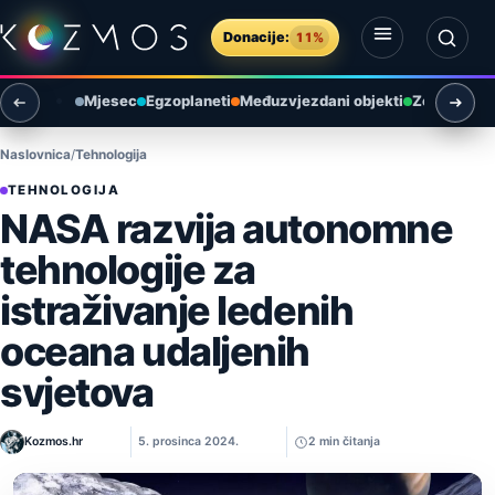
Preskoči na sadržaj
Donacije:
11%
Otvori izbornik
Otvori pretragu
Mjesec
Egzoplaneti
Međuzvjezdani objekti
Zemlja i ok
Naslovnica
Tehnologija
TEHNOLOGIJA
NASA razvija autonomne
tehnologije za
istraživanje ledenih
oceana udaljenih
svjetova
Kozmos.hr
5. prosinca 2024.
2 min čitanja