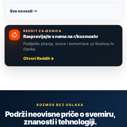
Sve novosti
REDDIT ZAJEDNICA
Raspravljajte s nama na r/kozmoshr
Podijelite pitanja, izvore i komentare uz Kozmos.hr
članke.
Otvori Reddit
KOZMOS BEZ OGLASA
Podrži neovisne priče o svemiru,
znanosti i tehnologiji.