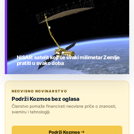
TEHNOLOGIJA
NISAR: satelit koji će svaki milimetar Zemlje
pratiti u svako doba
TEHNOLOGIJA
NEOVISNO NOVINARSTVO
Podrži Kozmos bez oglasa
Članstvo pomaže financirati neovisne priče o znanosti,
svemiru i tehnologiji.
Podrži Kozmos