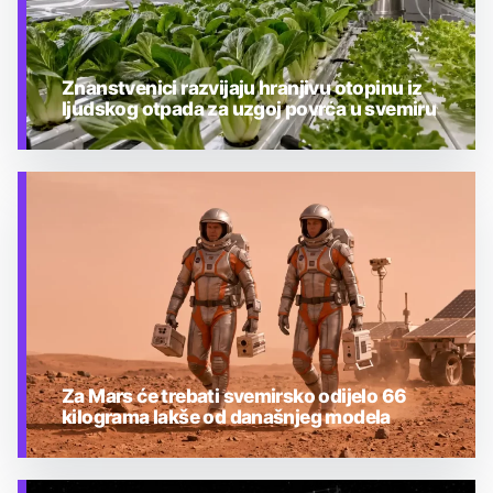
Znanstvenici razvijaju hranjivu otopinu iz
ljudskog otpada za uzgoj povrća u svemiru
TEHNOLOGIJA
Za Mars će trebati svemirsko odijelo 66
kilograma lakše od današnjeg modela