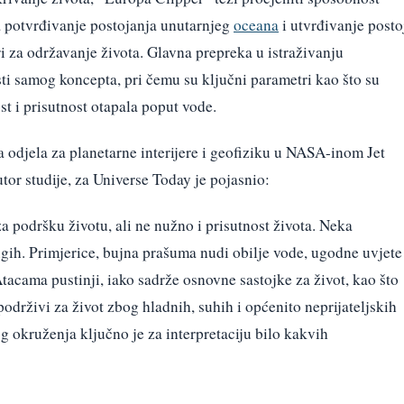
 potvrđivanje postojanja unutarnjeg
oceana
i utvrđivanje posto
ri za održavanje života. Glavna prepreka u istraživanju
ti samog koncepta, pri čemu su ključni parametri kao što su
ost i prisutnost otapala poput vode.
 odjela za planetarne interijere i geofiziku u NASA-inom Jet
tor studije, za Universe Today je pojasnio:
a podršku životu, ali ne nužno i prisutnost života. Neka
ugih. Primjerice, bujna prašuma nudi obilje vode, ugodne uvjete 
 Atacama pustinji, iako sadrže osnovne sastojke za život, kao što
epodrživi za život zbog hladnih, suhih i općenito neprijateljskih
g okruženja ključno je za interpretaciju bilo kakvih