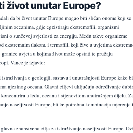
i život unutar Europe?
ali da bi život unutar Europe mogao biti sličan onome koji se
jinim oceanima, gdje egzistiraju ekstremofili, organizmi
isni o sunčevoj svjetlosti za energiju. Među takve organizme
od ekstremnim tlakom, i termofili, koji žive u uvjetima ekstremn
granice uvjeta u kojima život može opstati te pružaju
opi. Vance je izjavio:
i istraživanja o geologiji, sastavu i unutrašnjosti Europe kako bi
vima njezinog oceana. Glavni ciljevi uključuju određivanje dubi
a koncentrira u ledu, oceanu i stjenovitom unutrašnjem dijelu. Z
anje naseljivosti Europe, bit će potrebna kombinacija mjerenja 
 glavna znanstvena cilja za istraživanje naseljivosti Europe. Ov