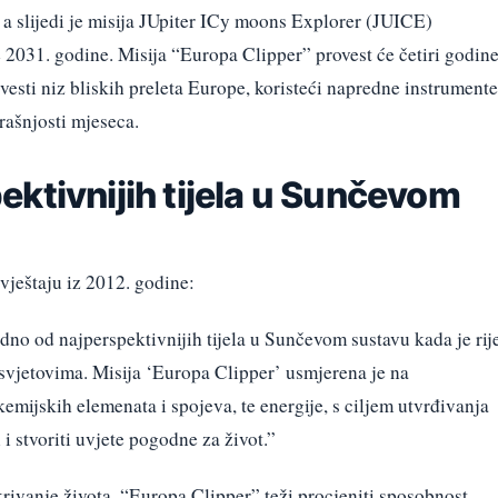
, a slijedi je misija JUpiter ICy moons Explorer (JUICE)
 2031. godine. Misija “Europa Clipper” provest će četiri godin
izvesti niz bliskih preleta Europe, koristeći napredne instrumente
rašnjosti mjeseca.
ktivnijih tijela u Sunčevom
zvještaju iz 2012. godine:
edno od najperspektivnijih tijela u Sunčevom sustavu kada je rij
svjetovima. Misija ‘Europa Clipper’ usmjerena je na
emijskih elemenata i spojeva, te energije, s ciljem utvrđivanja
 i stvoriti uvjete pogodne za život.”
tkrivanje života, “Europa Clipper” teži procjeniti sposobnost