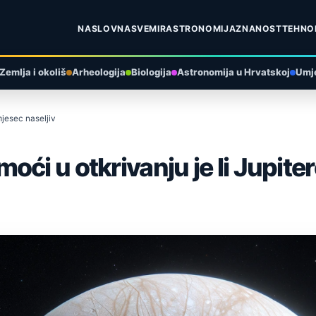
NASLOVNA
SVEMIR
ASTRONOMIJA
ZNANOST
TEHNO
Zemlja i okoliš
Arheologija
Biologija
Astronomija u Hrvatskoj
Umje
mjesec naseljiv
ći u otkrivanju je li Jupite