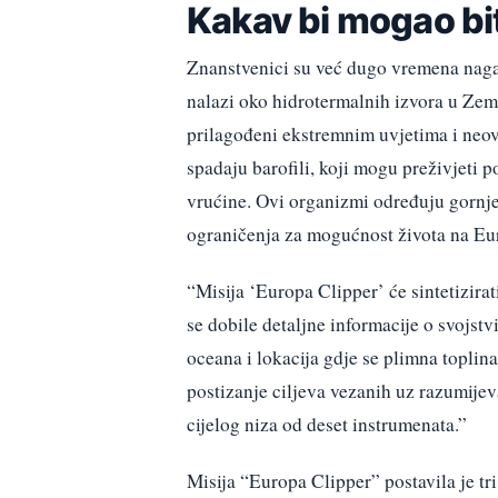
Kakav bi mogao bit
Znanstvenici su već dugo vremena nagađ
nalazi oko hidrotermalnih izvora u Zeml
prilagođeni ekstremnim uvjetima i neov
spadaju barofili, koji mogu preživjeti p
vrućine. Ovi organizmi određuju gornje 
ograničenja za mogućnost života na Eur
“Misija ‘Europa Clipper’ će sintetizirat
se dobile detaljne informacije o svojst
oceana i lokacija gdje se plimna toplin
postizanje ciljeva vezanih uz razumijev
cijelog niza od deset instrumenata.”
Misija “Europa Clipper” postavila je tri