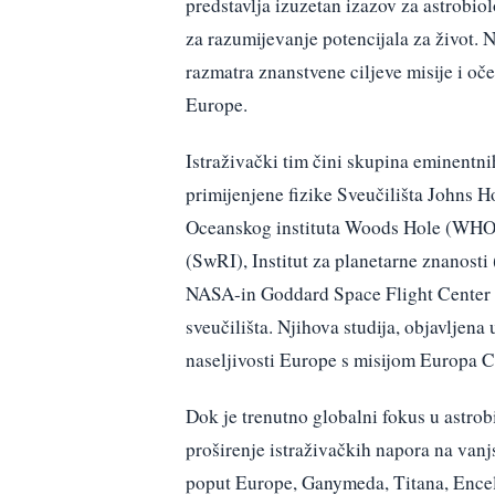
predstavlja izuzetan izazov za astrobio
za razumijevanje potencijala za život. 
razmatra znanstvene ciljeve misije i oče
Europe.
Istraživački tim čini skupina eminentnih 
primijenjene fizike Sveučilišta Johns 
Oceanskog instituta Woods Hole (WHOI)
(SwRI), Institut za planetarne znanosti 
NASA-in Goddard Space Flight Center (
sveučilišta. Njihova studija, objavljena
naseljivosti Europe s misijom Europa C
Dok je trenutno globalni fokus u astrob
proširenje istraživačkih napora na van
poput Europe, Ganymeda, Titana, Encela