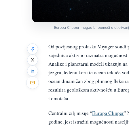
Europa Clipper mogao bi pomoći u otkrivanju
Od povijesnog prolaska Voyager sondi p
zajednica aktivno razmatra mogućnost 
Analize i planetarni modeli ukazuju na 
jezgru, ledenu koru te ocean tekuće vod
ocean dinamičan zbog plimnog fleksiran
rezultira geološkom aktivnošću u Euro
i omotača.
Centralni cilj misije “
Europa Clipper
” 
godine, jest istražiti mogućnosti naselji