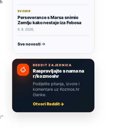
ih
SVEMIR
Perseverance s Marsa snimio
Zemlju kako nestaje iza Fobosa
6. 8. 2026.
Sve novosti
REDDIT ZAJEDNICA
Raspravljajte s nama na
r/kozmoshr
Podijelite pitanja, izvore i
komentare uz Kozmos.hr
članke.
Otvori Reddit
e”