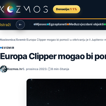
Preskoči na sadržaj
Donacije:
11%
Istraži
Mjesec
Egzoplaneti
Međuzvjezdani objekti
Naslovnica
Svemir
Europa Clipper mogao bi pomoći u otkrivanju je li Jupiterov 
SVEMIR
Europa Clipper mogao bi pomo
Kozmos.hr
5. prosinca 2023.
8 min čitanja