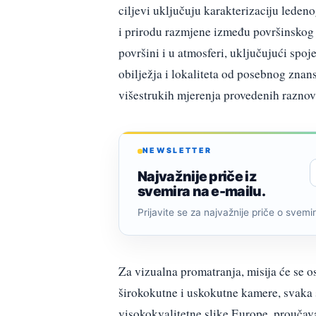
ciljevi uključuju karakterizaciju leden
i prirodu razmjene između površinskog l
površini i u atmosferi, uključujući spoj
obilježja i lokaliteta od posebnog znans
višestrukih mjerenja provedenih razno
NEWSLETTER
Najvažnije priče iz
svemira na e-mailu.
Prijavite se za najvažnije priče o svemiru
Za vizualna promatranja, misija će se o
širokokutne i uskokutne kamere, svak
visokokvalitetne slike Europe, proučav