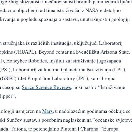
loge zbog složenosti i međuovisnosti brojnih parametara ključn
Nedavno objavljeni rad tima istraživača iz NASA-e detaljno
kivanja u pogledu spoznaja o sastavu, unutrašnjosti i geologiji
stručnjaka iz različitih institucija, uključujući Laboratorij
Hopkins (JHUAPL), Beyond centar na Sveučilištu Arizona State,
, Honeybee Robotics, Institut za istraživanje jugozapada
(PSI), Laboratorij za lunarna i planetarna istraživanja (LPL),
GSFC) i Jet Propulsion Laboratory (JPL), kao i brojna
 u časopisu
Space Science Reviews
, nosi naslov “Istraživanje
lipper”.
iologiji usmjeren na
Mars
, u nadolazećim godinama očekuje se
jski Sunčev sustav, s posebnim naglaskom na “oceanske svjetov
da, Tritona, te potencijalno Plutona i Charona. “Europa