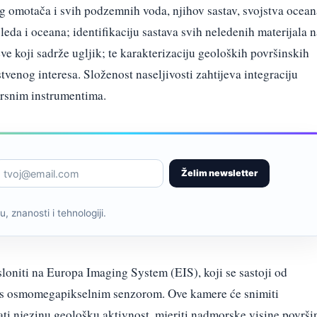
og omotača i svih podzemnih voda, njihov sastav, svojstva ocean
eda i oceana; identifikaciju sastava svih neledenih materijala n
eve koji sadrže ugljik; te karakterizaciju geoloških površinskih
tvenog interesa. Složenost naseljivosti zahtijeva integraciju
vrsnim instrumentima.
Želim newsletter
, znanosti i tehnologiji.
sloniti na Europa Imaging System (EIS), koji se sastoji od
a s osmomegapikselnim senzorom. Ove kamere će snimiti
ati njezinu geološku aktivnost, mjeriti nadmorske visine površi