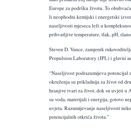
Europe za podršku životu. To obuhvaća
li neophodni kemijski i energetski izvo
naseljivosti mjeseca leži u kompleksnos
prihvatljive temperature, tlak, pH, slan
Steven D. Vance, zamjenik rukovoditelja
Propulsion Laboratory (JPL) i glavni au
“Naseljivost podrazumijeva potencijal z
okruženja su prikladnija za život od dr
hranjive tvari za život, dok su uvjeti u
su voda, materijali i energija, gotovo n
uvjeta. Razumijevanje naseljivosti neko
potencijalnih otkrića života.”