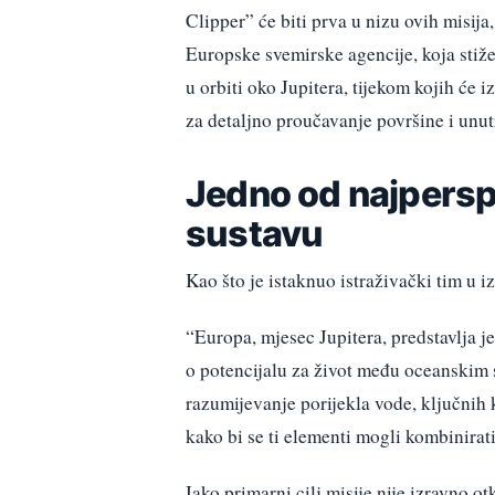
Clipper” će biti prva u nizu ovih misija
Europske svemirske agencije, koja stiže
u orbiti oko Jupitera, tijekom kojih će 
za detaljno proučavanje površine i unut
Jedno od najperspe
sustavu
Kao što je istaknuo istraživački tim u i
“Europa, mjesec Jupitera, predstavlja j
o potencijalu za život među oceanskim 
razumijevanje porijekla vode, ključnih k
kako bi se ti elementi mogli kombinirati
Iako primarni cilj misije nije izravno o