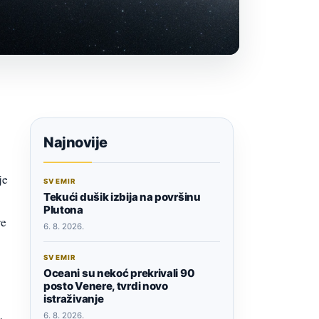
Najnovije
je
SVEMIR
Tekući dušik izbija na površinu
Plutona
re
6. 8. 2026.
SVEMIR
Oceani su nekoć prekrivali 90
posto Venere, tvrdi novo
istraživanje
6. 8. 2026.