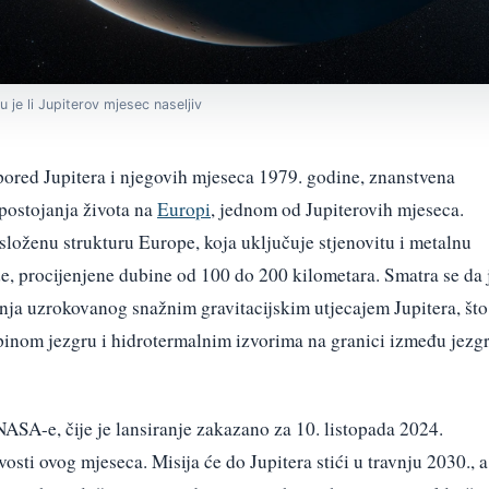
 je li Jupiterov mjesec naseljiv
ored Jupitera i njegovih mjeseca 1979. godine, znanstvena
postojanja života na
Europi
, jednom od Jupiterovih mjeseca.
složenu strukturu Europe, koja uključuje stjenovitu i metalnu
e, procijenjene dubine od 100 do 200 kilometara. Smatra se da 
ja uzrokovanog snažnim gravitacijskim utjecajem Jupitera, što
pinom jezgru i hidrotermalnim izvorima na granici između jezg
NASA-e, čije je lansiranje zakazano za 10. listopada 2024.
vosti ovog mjeseca. Misija će do Jupitera stići u travnju 2030., a