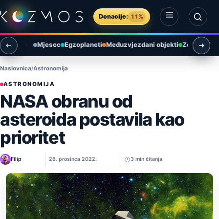
Preskoči na sadržaj
Donacije:
11%
Otvori izbornik
Otvori pretragu
Mjesec
Egzoplaneti
Međuzvjezdani objekti
Zemlja i ok
Naslovnica
Astronomija
ASTRONOMIJA
NASA obranu od
asteroida postavila kao
prioritet
Filip
28. prosinca 2022.
3 min čitanja