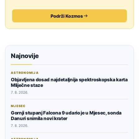
Podrži Kozmos
Najnovije
ASTRONOMIJA
Objavljena dosad najdetaljnija spektroskopska karta
Mliječne staze
7. 8. 2026.
MJESEC
Gornji stupanj Falcona 9 udario je u Mjesec, sonda
Danuri snimila novi krater
7. 8. 2026.