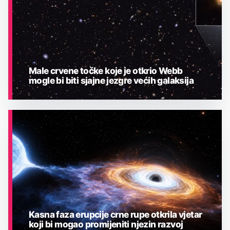
Male crvene točke koje je otkrio Webb
mogle bi biti sjajne jezgre većih galaksija
ASTRONOMIJA
Kasna faza erupcije crne rupe otkrila vjetar
koji bi mogao promijeniti njezin razvoj