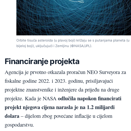
Orbite tisuća asteroida (u plavoj boji) križaju se s putanjama planeta (u
bijeloj boji), uključujući i Zemljinu (©NASA/JPL).
Financiranje projekta
Agencija je prvotno otkazala proračun NEO Surveyora za
fiskalne godine 2022. i 2023. godinu, prisiljavajući
projektne znanstvenike i inženjere da prijeđu na druge
odlučila napokon financirati
projekte. Kada je NASA
projekt njegova cijena narasla je na 1.2 milijardi
dolara
– dijelom zbog povećane inflacije u cijelom
gospodarstvu.