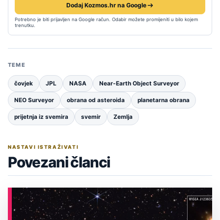
Dodaj Kozmos.hr na Google
Potrebno je biti prijavljen na Google račun. Odabir možete promijeniti u bilo kojem
trenutku.
TEME
čovjek
JPL
NASA
Near-Earth Object Surveyor
NEO Surveyor
obrana od asteroida
planetarna obrana
prijetnja iz svemira
svemir
Zemlja
NASTAVI ISTRAŽIVATI
Povezani članci