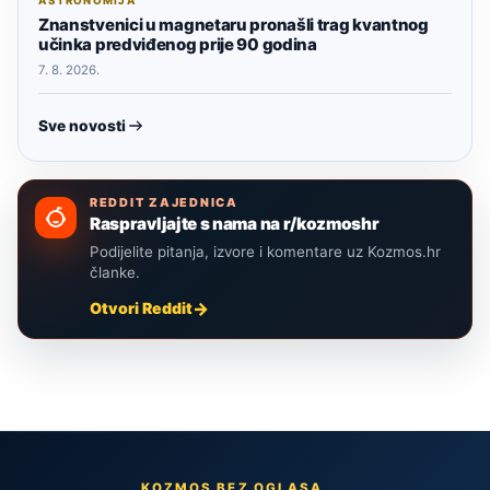
ASTRONOMIJA
Znanstvenici u magnetaru pronašli trag kvantnog
učinka predviđenog prije 90 godina
7. 8. 2026.
Sve novosti
REDDIT ZAJEDNICA
Raspravljajte s nama na r/kozmoshr
Podijelite pitanja, izvore i komentare uz Kozmos.hr
članke.
Otvori Reddit
KOZMOS BEZ OGLASA