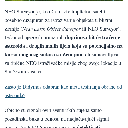
NEO Surveyor je, kao što naziv implicira, satelit
posebno dizajniran za istraživanje objekata u blizini
Near-Earth Object Surveyor
Zemlje (
ili NEO Surveyor).
doprinosa bit će traženje
Jedan od njegovih primarnih
asteroida i drugih malih tijela koja su potencijalno na
kursu mogućeg sudara sa Zemljom
, ali su nevidljiva
za tipične NEO istraživačke misije zbog svoje lokacije u
Sunčevom sustavu.
Zašto je Didymos odabran kao meta testiranja obrane od
asteroida?
Obično su signali ovih svemirskih stijena samo
pozadinska buka u odnosu na nadjačavajući signal
detektirati
Sunca. No NEO Surveyor moći će