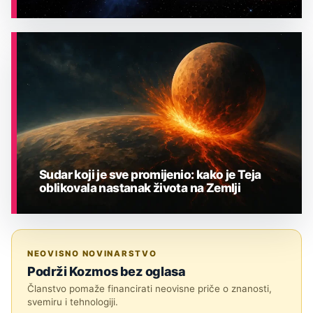
ASTRONOMIJA
Sudar koji je sve promijenio: kako je Teja
oblikovala nastanak života na Zemlji
ASTRONOMIJA
NEOVISNO NOVINARSTVO
Podrži Kozmos bez oglasa
Članstvo pomaže financirati neovisne priče o znanosti,
svemiru i tehnologiji.