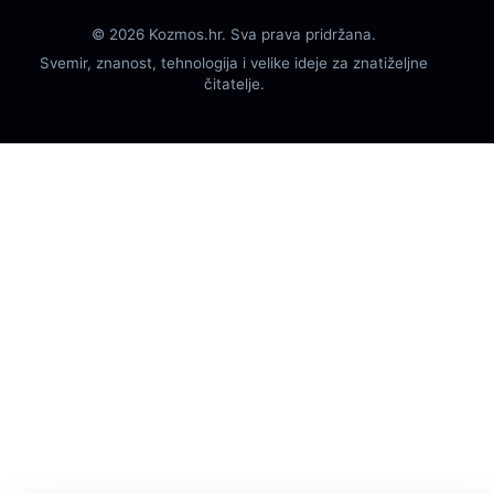
© 2026 Kozmos.hr. Sva prava pridržana.
Svemir, znanost, tehnologija i velike ideje za znatiželjne
čitatelje.