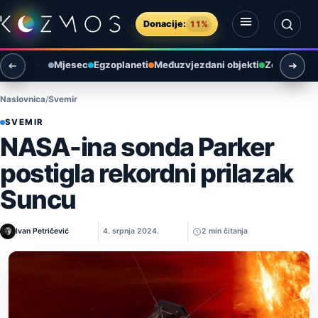
Preskoči na sadržaj
Donacije:
11%
Otvori izbornik
Otvori pretragu
Mjesec
Egzoplaneti
Međuzvjezdani objekti
Zemlja i ok
Naslovnica
Svemir
SVEMIR
NASA-ina sonda Parker
postigla rekordni prilazak
Suncu
Ivan Petričević
4. srpnja 2024.
2 min čitanja