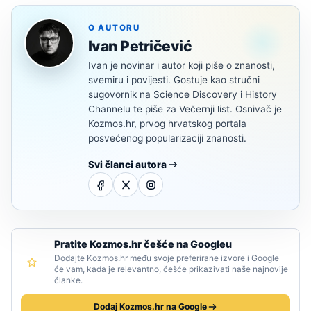
O AUTORU
Ivan Petričević
Ivan je novinar i autor koji piše o znanosti,
svemiru i povijesti. Gostuje kao stručni
sugovornik na Science Discovery i History
Channelu te piše za Večernji list. Osnivač je
Kozmos.hr, prvog hrvatskog portala
posvećenog popularizaciji znanosti.
Svi članci autora
Pratite Kozmos.hr češće na Googleu
Dodajte Kozmos.hr među svoje preferirane izvore i Google
će vam, kada je relevantno, češće prikazivati naše najnovije
članke.
Dodaj Kozmos.hr na Google