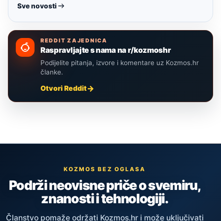
Sve novosti
REDDIT ZAJEDNICA
Raspravljajte s nama na r/kozmoshr
Podijelite pitanja, izvore i komentare uz Kozmos.hr
članke.
Otvori Reddit
KOZMOS BEZ OGLASA
Podrži neovisne priče o svemiru,
znanosti i tehnologiji.
Članstvo pomaže održati Kozmos.hr i može uključivati