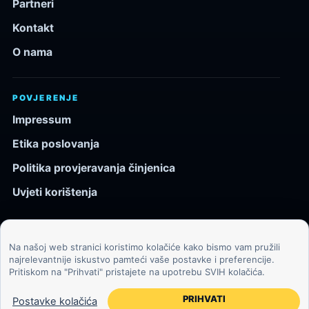
Partneri
Kontakt
O nama
POVJERENJE
Impressum
Etika poslovanja
Politika provjeravanja činjenica
Uvjeti korištenja
Na našoj web stranici koristimo kolačiće kako bismo vam pružili
© 2026 Kozmos.hr. Sva prava pridržana.
najrelevantnije iskustvo pamteći vaše postavke i preferencije.
Pritiskom na "Prihvati" pristajete na upotrebu SVIH kolačića.
Svemir, znanost, tehnologija i velike ideje za znatiželjne
čitatelje.
PRIHVATI
Postavke kolačića