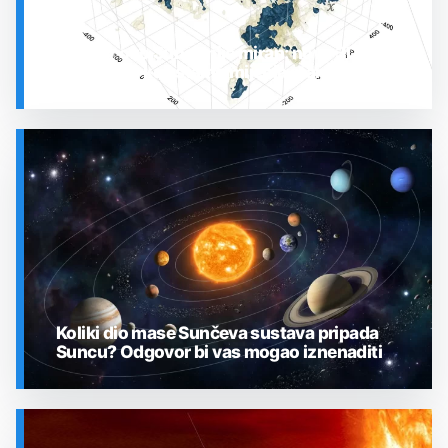
Prostor oko Sunca nije miran: nova 3D karta
otkrila plin koji stalno mijenja stanje
SVEMIR
Koliki dio mase Sunčeva sustava pripada
Suncu? Odgovor bi vas mogao iznenaditi
SVEMIR