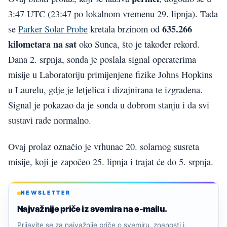
3:47 UTC (23:47 po lokalnom vremenu 29. lipnja). Tada
635.266
se
Parker Solar Probe
kretala brzinom od
kilometara na sat
oko Sunca, što je također rekord.
Dana 2. srpnja, sonda je poslala signal operaterima
misije u Laboratoriju primijenjene fizike Johns Hopkins
u Laurelu, gdje je letjelica i dizajnirana te izgrađena.
Signal je pokazao da je sonda u dobrom stanju i da svi
sustavi rade normalno.
Ovaj prolaz označio je vrhunac 20. solarnog susreta
misije, koji je započeo 25. lipnja i trajat će do 5. srpnja.
NEWSLETTER
Najvažnije priče iz svemira na e-mailu.
Prijavite se za najvažnije priče o svemiru, znanosti i