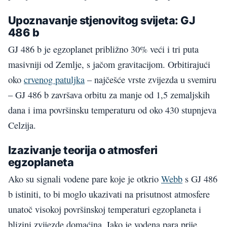
Upoznavanje stjenovitog svijeta: GJ
486 b
GJ 486 b je egzoplanet približno 30% veći i tri puta
masivniji od Zemlje, s jačom gravitacijom. Orbitirajući
oko
crvenog patuljka
– najčešće vrste zvijezda u svemiru
– GJ 486 b završava orbitu za manje od 1,5 zemaljskih
dana i ima površinsku temperaturu od oko 430 stupnjeva
Celzija.
Izazivanje teorija o atmosferi
egzoplaneta
Ako su signali vodene pare koje je otkrio
Webb
s GJ 486
b istiniti, to bi moglo ukazivati na prisutnost atmosfere
unatoč visokoj površinskoj temperaturi egzoplaneta i
blizini zvijezde domaćina. Iako je vodena para prije