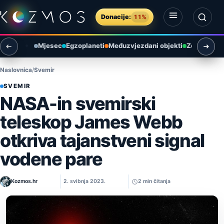
Preskoči na sadržaj
Donacije:
11%
Otvori izbornik
Otvori pretragu
Mjesec
Egzoplaneti
Međuzvjezdani objekti
Zemlja i ok
Naslovnica
Svemir
SVEMIR
NASA-in svemirski
teleskop James Webb
otkriva tajanstveni signal
vodene pare
Kozmos.hr
2. svibnja 2023.
2 min čitanja