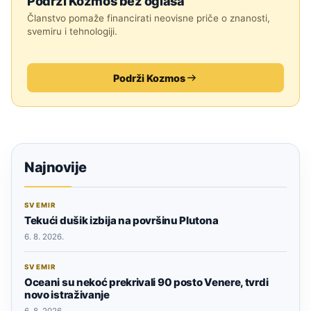
Podrži Kozmos bez oglasa
Članstvo pomaže financirati neovisne priče o znanosti,
svemiru i tehnologiji.
Podrži Kozmos
Najnovije
SVEMIR
Tekući dušik izbija na površinu Plutona
6. 8. 2026.
SVEMIR
Oceani su nekoć prekrivali 90 posto Venere, tvrdi
novo istraživanje