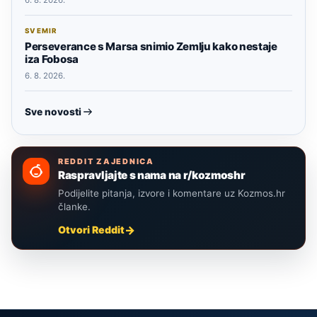
6. 8. 2026.
SVEMIR
Perseverance s Marsa snimio Zemlju kako nestaje
iza Fobosa
6. 8. 2026.
Sve novosti
REDDIT ZAJEDNICA
Raspravljajte s nama na r/kozmoshr
Podijelite pitanja, izvore i komentare uz Kozmos.hr
članke.
Otvori Reddit