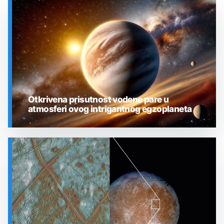
Otkrivena prisutnost vodene pare u
atmosferi ovog intrigantnog egzoplaneta
SVEMIR