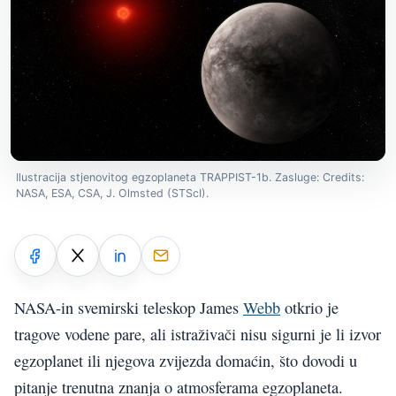
Ilustracija stjenovitog egzoplaneta TRAPPIST-1b. Zasluge: Credits:
NASA, ESA, CSA, J. Olmsted (STScI).
NASA-in svemirski teleskop James
Webb
otkrio je
tragove vodene pare, ali istraživači nisu sigurni je li izvor
egzoplanet ili njegova zvijezda domaćin, što dovodi u
pitanje trenutna znanja o atmosferama egzoplaneta.