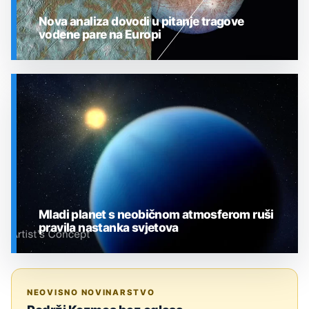
Nova analiza dovodi u pitanje tragove
vodene pare na Europi
SVEMIR
Mladi planet s neobičnom atmosferom ruši
pravila nastanka svjetova
SVEMIR
NEOVISNO NOVINARSTVO