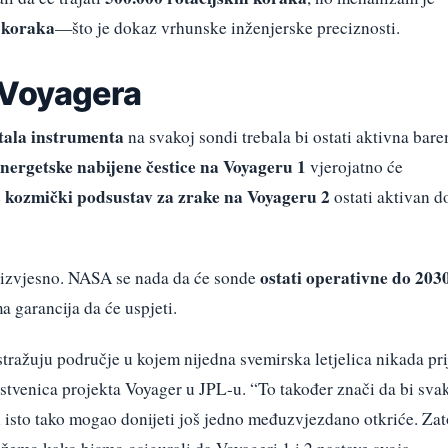
a koraka
—što je dokaz vrhunske inženjerske preciznosti.
 Voyagera
stala instrumenta
na svakoj sondi trebala bi ostati aktivna bar
nergetske nabijene čestice na Voyageru 1
vjerojatno će
kozmički podsustav za zrake na Voyageru 2
e
ostati aktivan d
ostati operativne do 203
neizvjesno. NASA se nada da će sonde
a garancija da će uspjeti.
tražuju područje u kojem nijedna svemirska letjelica nikada pri
anstvenica projekta Voyager u JPL-u. “To također znači da bi sva
bi isto tako mogao donijeti još jedno međuzvjezdano otkriće. Zat