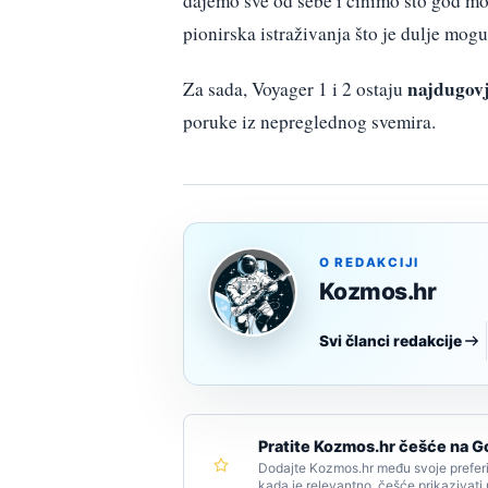
dajemo sve od sebe i činimo što god mo
pionirska istraživanja što je dulje mogu
najdugovje
Za sada, Voyager 1 i 2 ostaju
poruke iz nepreglednog svemira.
O REDAKCIJI
Kozmos.hr
Svi članci redakcije
Pratite Kozmos.hr češće na G
Dodajte Kozmos.hr među svoje preferi
kada je relevantno, češće prikazivati