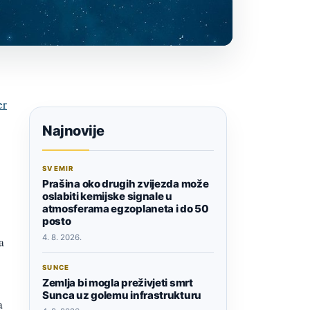
er
Najnovije
SVEMIR
Prašina oko drugih zvijezda može
oslabiti kemijske signale u
atmosferama egzoplaneta i do 50
posto
4. 8. 2026.
a
SUNCE
Zemlja bi mogla preživjeti smrt
Sunca uz golemu infrastrukturu
a