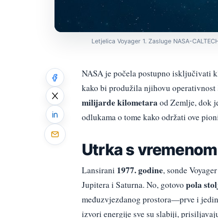
Letjelica Voyager 1. Zasluge NASA-CALTECH
NASA je počela postupno isključivati 
kako bi produžila njihovu operativnost
milijarde kilometara
od Zemlje, dok je
odlukama o tome kako održati ove pion
Utrka s vremenom
1977. godine
Lansirani
, sonde Voyager 
pola stol
Jupitera i Saturna. No, gotovo
međuzvjezdanog prostora—prve i jedine 
izvori energije sve su slabiji, prisilj