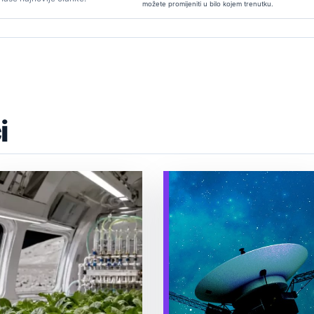
možete promijeniti u bilo kojem trenutku.
i