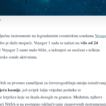
.
ključne instrumente na legendarnim svemirskim sondama
Voyag
više od 24
 što je duže moguće. Voyager 1 sada se nalazi na
 Voyager 2 samo malo bliže, a inženjeri su suočeni s teškim
irske sonde aktivnima.
bili su prvotno zamišljeni za četverogodišnju misiju istraživanj
jeća kasnije
, još uvijek šalju vrijedne podatke iz
letjelice koje su ikada dosegle tu granicu. Međutim, njihovi
avajući NASA-u na postupno isključivanje znanstvenih instrumenat