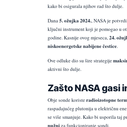
kako bi osigurala njihov rad što dulje.
5. ožujka 2024.
Dana
, NASA je potvrdil
ključni instrument koji je pomogao u ot
24. ožuj
godine. Kasnije ovog mjeseca,
niskoenergetske nabijene čestice
.
maksim
Ove odluke dio su šire strategije
aktivni što dulje.
Zašto NASA gasi 
radioizotopne ter
Obje sonde koriste
raspadajućeg plutonija u električnu ener
se više smanjuje. Kako bi usporila taj 
nužni
za funkcioniranje sondi.