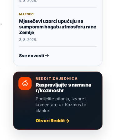
4. 8. 2026.
MJESEC
Mjesečevi uzorci upućuju na
1
,
sumporom bogatu atmosferu rane
Zemlje
3. 8. 2026.
Sve novosti
i
REDDIT ZAJEDNICA
Raspravljajte s nama na
r/kozmoshr
Podijelite pitanja, izvore i
komentare uz Kozmos.hr
članke.
Otvori Reddit