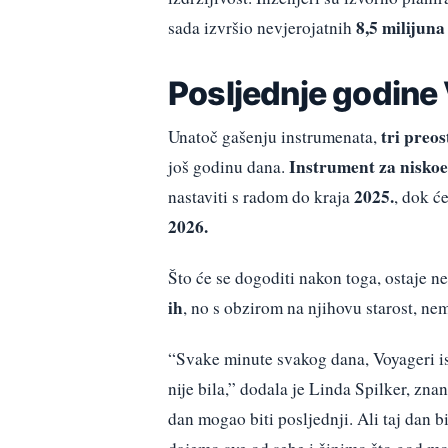
8,5 milijun
sada izvršio nevjerojatnih
Posljednje godine
tri preo
Unatoč gašenju instrumenata,
Instrument za niskoe
još godinu dana.
2025.
nastaviti s radom do kraja
, dok ć
2026.
Što će se dogoditi nakon toga, ostaje 
ih
, no s obzirom na njihovu starost, nem
“Svake minute svakog dana, Voyageri is
nije bila,” dodala je Linda Spilker, zn
dan mogao biti posljednji. Ali taj dan 