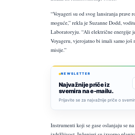
“Voyageri su od svog lansiranja prave r
moguće,” rekla je Suzanne Dodd, vodit
Laboratoryju. “Ali električne energije
Voyageru, vjerojatno bi imali samo još 
misije.”
NEWSLETTER
Najvažnije priče iz
svemira na e-mailu.
Prijavite se za najvažnije priče o svemiru
Instrumenti koji se gase oslanjaju se na
izdržljivost. Inženjeri su izvorno planira