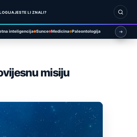
Otvori pr
LOGIJA
JESTE LI ZNALI?
tna inteligencija
Sunce
Medicina
Paleontologija
vijesnu misiju