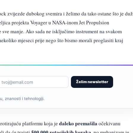
ock zvijezde dubokog svemira i želimo da tako ostane što je duž
eljica projekta Voyager u NASA-inom Jet Propulsion
 je sve manje. Ako sada ne isključimo instrument na svakom
nekoliko mjeseci prije nego što bismo morali proglasiti kraj
Želim newsletter
, znanosti i tehnologiji.
daleko premašila
 rotirajuću platformu koja je
očekivanu
500.000 rotacijskih koraka
li da će trajati
, no mehanizam je