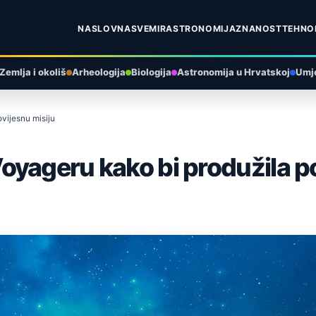
NASLOVNA
SVEMIR
ASTRONOMIJA
ZNANOST
TEHNO
Zemlja i okoliš
Arheologija
Biologija
Astronomija u Hrvatskoj
Umje
vijesnu misiju
yageru kako bi produžila po