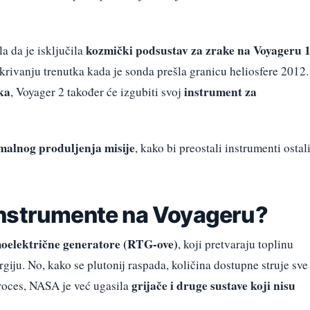
kozmički podsustav za zrake na Voyageru 
a da je isključila
krivanju trenutka kada je sonda prešla granicu heliosfere 2012.
ka
instrument za
, Voyager 2 također će izgubiti svoj
alnog produljenja misije
, kako bi preostali instrumenti ostal
instrumente na Voyageru?
moelektrične generatore (RTG-ove)
, koji pretvaraju toplinu
giju. No, kako se plutonij raspada, količina dostupne struje sve
grijače i druge sustave koji nisu
proces, NASA je već ugasila