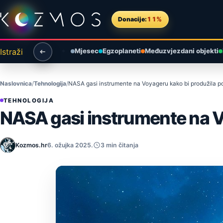
Preskoči na sadržaj
Donacije:
11%
Istraži
Mjesec
Egzoplaneti
Međuzvjezdani objekti
Naslovnica
Tehnologija
NASA gasi instrumente na Voyageru kako bi produžila po
TEHNOLOGIJA
NASA gasi instrumente na Vo
Kozmos.hr
6. ožujka 2025.
3 min čitanja