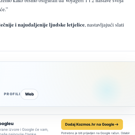
žemo kako bismo osigurali da Voyageri 1 i 2 nastave svoja
će.”
čnije i najudaljenije ljudske letjelice
, nastavljajući slati
Web
PROFILI
oogleu
Dodaj Kozmos.hr na Google
rane izvore i Google će vam,
Potrebno je biti prijavljen na Google račun. Odabir
 naše najnovije članke.