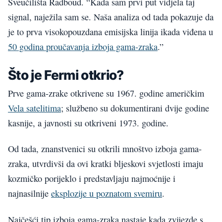
Sveučilišta Radboud. “Kada sam prvi put vidjela taj
signal, naježila sam se. Naša analiza od tada pokazuje da
je to prva visokopouzdana emisijska linija ikada viđena u
50 godina proučavanja izboja gama-zraka
.”
Što je Fermi otkrio?
Prve gama-zrake otkrivene su 1967. godine američkim
Vela satelitima
; službeno su dokumentirani dvije godine
kasnije, a javnosti su otkriveni 1973. godine.
Od tada, znanstvenici su otkrili mnoštvo izboja gama-
zraka, utvrdivši da ovi kratki bljeskovi svjetlosti imaju
kozmičko porijeklo i predstavljaju najmoćnije i
najnasilnije
eksplozije u poznatom svemiru
.
Najčešći tip izboja gama-zraka nastaje kada zvijezde s