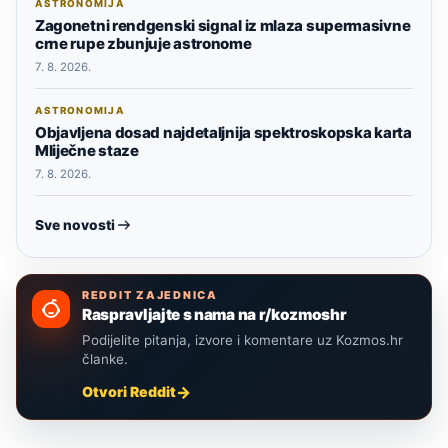
ASTRONOMIJA
Zagonetni rendgenski signal iz mlaza supermasivne
crne rupe zbunjuje astronome
7. 8. 2026.
ASTRONOMIJA
Objavljena dosad najdetaljnija spektroskopska karta
Mliječne staze
7. 8. 2026.
Sve novosti
REDDIT ZAJEDNICA
Raspravljajte s nama na r/kozmoshr
Podijelite pitanja, izvore i komentare uz Kozmos.hr
članke.
Otvori Reddit