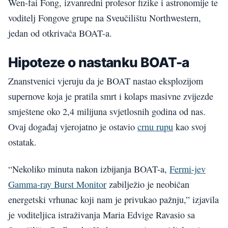
Wen-fai Fong, izvanredni profesor fizike i astronomije te
voditelj Fongove grupe na Sveučilištu Northwestern,
jedan od otkrivača BOAT-a.
Hipoteze o nastanku BOAT-a
Znanstvenici vjeruju da je BOAT nastao eksplozijom
supernove koja je pratila smrt i kolaps masivne zvijezde
smještene oko 2,4 milijuna svjetlosnih godina od nas.
Ovaj događaj vjerojatno je ostavio
crnu rupu
kao svoj
ostatak.
“Nekoliko minuta nakon izbijanja BOAT-a,
Fermi-jev
Gamma-ray Burst Monitor
zabilježio je neobičan
energetski vrhunac koji nam je privukao pažnju,” izjavila
je voditeljica istraživanja Maria Edvige Ravasio sa