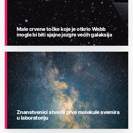
Male crvene točke koje je otkrio Webb
mogle bi biti sjajne jezgre većih galaksija
ASTRONOMIJA
Znanstvenici stvorili prve molekule svemira
u laboratoriju