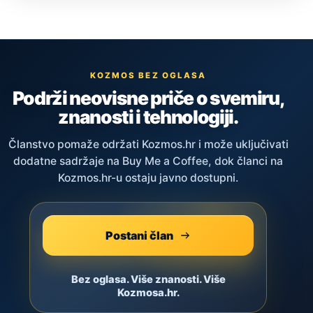
KOZMOS BEZ OGLASA
Podrži neovisne priče o svemiru,
znanosti i tehnologiji.
Članstvo pomaže održati Kozmos.hr i može uključivati
dodatne sadržaje na Buy Me a Coffee, dok članci na
Kozmos.hr-u ostaju javno dostupni.
Postani član
Bez oglasa. Više znanosti. Više
Kozmosa.hr.