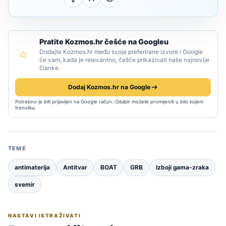
Pratite Kozmos.hr češće na Googleu
Dodajte Kozmos.hr među svoje preferirane izvore i Google
će vam, kada je relevantno, češće prikazivati naše najnovije
članke.
Dodaj Kozmos.hr na Google
Potrebno je biti prijavljen na Google račun. Odabir možete promijeniti u bilo kojem
trenutku.
TEME
antimaterija
Antitvar
BOAT
GRB
Izboji gama-zraka
svemir
NASTAVI ISTRAŽIVATI