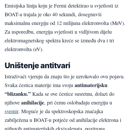
Emisijska linija koju je Fermi detektirao u svjetlosti iz
BOAT-a trajala je oko 40 sekundi, dosegnuvši
maksimalnu energiju od 12 milijuna elektronvolta (MeV).
Za usporedbu, energija svjetlosti u vidljivom dijelu
elektromagnetskog spektra kreće se između dva i tri
elektronvolta (eV).
Uništenje antitvari
Istraživači vjeruju da znaju što je uzrokovalo ovu pojavu.
antimaterijsku
Svaka čestica materije ima svoju
“blizanku.”
Kada se ove čestice susretnu, dolazi do
anihilacije
njihove
, pri čemu oslobađaju energiju u
svemir
. Moguće je da spektroskopska značajka
zabilježena u BOAT-u potječe od anihilacije elektrona i
njihovih antimaterijskih ekvivalenata, pozitrona.