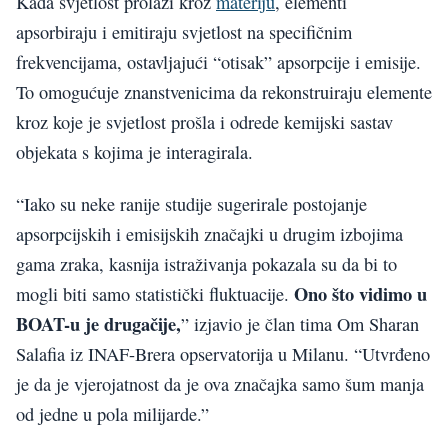
Kada svjetlost prolazi kroz
materiju
, elementi
apsorbiraju i emitiraju svjetlost na specifičnim
frekvencijama, ostavljajući “otisak” apsorpcije i emisije.
To omogućuje znanstvenicima da rekonstruiraju elemente
kroz koje je svjetlost prošla i odrede kemijski sastav
objekata s kojima je interagirala.
“Iako su neke ranije studije sugerirale postojanje
apsorpcijskih i emisijskih značajki u drugim izbojima
gama zraka, kasnija istraživanja pokazala su da bi to
Ono što vidimo u
mogli biti samo statistički fluktuacije.
BOAT-u je drugačije,
” izjavio je član tima Om Sharan
Salafia iz INAF-Brera opservatorija u Milanu. “Utvrđeno
je da je vjerojatnost da je ova značajka samo šum manja
od jedne u pola milijarde.”