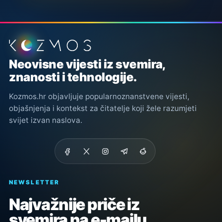
Podnožje stranice
Neovisne vijesti iz svemira,
znanosti i tehnologije.
Kozmos.hr objavljuje popularnoznanstvene vijesti,
objašnjenja i kontekst za čitatelje koji žele razumjeti
svijet izvan naslova.
NEWSLETTER
Najvažnije priče iz
svemira na e-mailu.