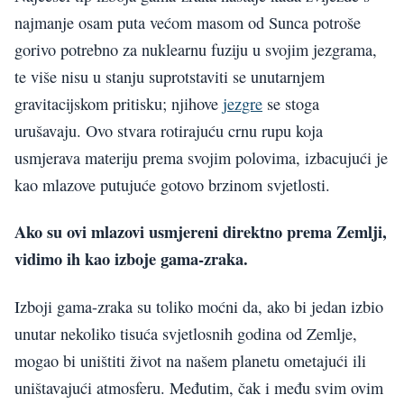
najmanje osam puta većom masom od Sunca potroše
gorivo potrebno za nuklearnu fuziju u svojim jezgrama,
te više nisu u stanju suprotstaviti se unutarnjem
gravitacijskom pritisku; njihove
jezgre
se stoga
urušavaju. Ovo stvara rotirajuću crnu rupu koja
usmjerava materiju prema svojim polovima, izbacujući je
kao mlazove putujuće gotovo brzinom svjetlosti.
Ako su ovi mlazovi usmjereni direktno prema Zemlji,
vidimo ih kao izboje gama-zraka.
Izboji gama-zraka su toliko moćni da, ako bi jedan izbio
unutar nekoliko tisuća svjetlosnih godina od Zemlje,
mogao bi uništiti život na našem planetu ometajući ili
uništavajući atmosferu. Međutim, čak i među svim ovim