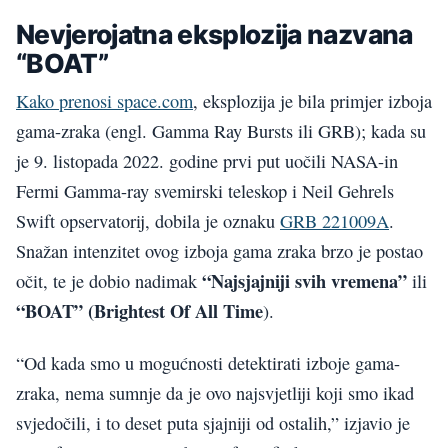
Nevjerojatna eksplozija nazvana
“BOAT”
Kako prenosi space.com
, eksplozija je bila primjer izboja
gama-zraka (engl. Gamma Ray Bursts ili GRB); kada su
je 9. listopada 2022. godine prvi put uočili NASA-in
Fermi Gamma-ray svemirski teleskop i Neil Gehrels
Swift opservatorij, dobila je oznaku
GRB 221009A
.
Snažan intenzitet ovog izboja gama zraka brzo je postao
“Najsjajniji svih vremena”
očit, te je dobio nadimak
ili
“BOAT” (Brightest Of All Time
).
“Od kada smo u mogućnosti detektirati izboje gama-
zraka, nema sumnje da je ovo najsvjetliji koji smo ikad
svjedočili, i to deset puta sjajniji od ostalih,” izjavio je