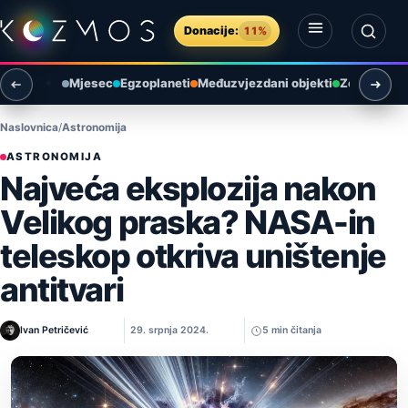
Preskoči na sadržaj
Donacije:
11%
Otvori izbornik
Otvori pretragu
Mjesec
Egzoplaneti
Međuzvjezdani objekti
Zemlja i ok
Naslovnica
Astronomija
ASTRONOMIJA
Najveća eksplozija nakon
Velikog praska? NASA-in
teleskop otkriva uništenje
antitvari
Ivan Petričević
29. srpnja 2024.
5 min čitanja