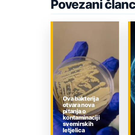
Povezani članc
Ova bakterija
otvara nova
pitanja o
kontaminaciji
svemirskih
letjelica