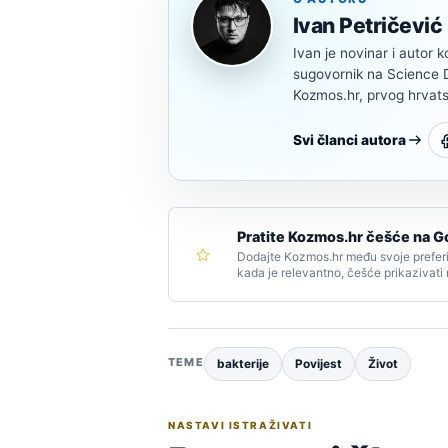
Ivan Petričević
Ivan je novinar i autor k
sugovornik na Science Di
Kozmos.hr, prvog hrvats
Svi članci autora
Pratite Kozmos.hr češće na G
Dodajte Kozmos.hr među svoje preferi
kada je relevantno, češće prikazivati
TEME
bakterije
Povijest
Život
NASTAVI ISTRAŽIVATI