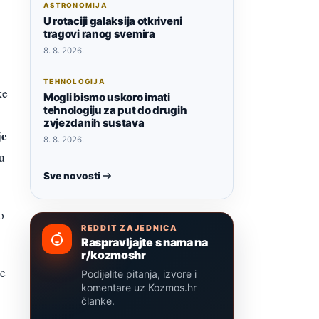
ASTRONOMIJA
U rotaciji galaksija otkriveni
tragovi ranog svemira
8. 8. 2026.
TEHNOLOGIJA
ke
Mogli bismo uskoro imati
tehnologiju za put do drugih
zvjezdanih sustava
je
8. 8. 2026.
u
Sve novosti
o
REDDIT ZAJEDNICA
Raspravljajte s nama na
r/kozmoshr
re
Podijelite pitanja, izvore i
komentare uz Kozmos.hr
članke.