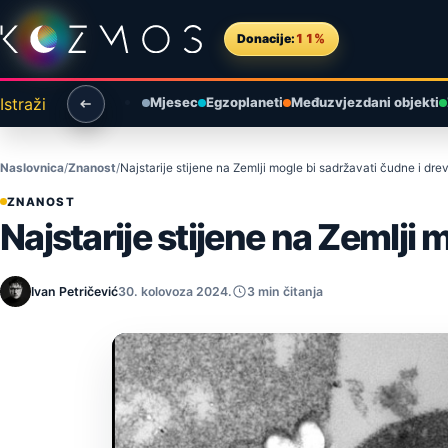
Preskoči na sadržaj
Donacije:
11%
Istraži
Mjesec
Egzoplaneti
Međuzvjezdani objekti
Naslovnica
Znanost
Najstarije stijene na Zemlji mogle bi sadržavati čudne i dre
ZNANOST
Najstarije stijene na Zemlji 
Ivan Petričević
30. kolovoza 2024.
3 min čitanja