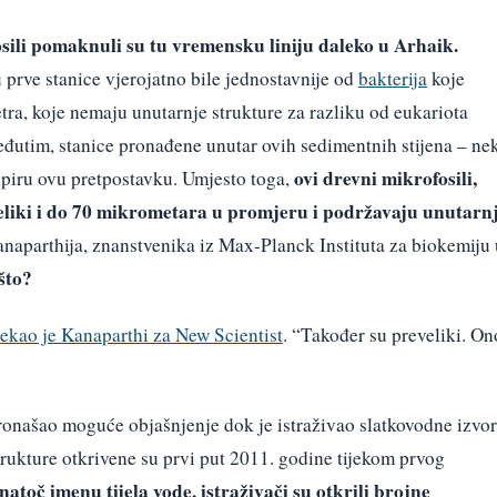
osili pomaknuli su tu vremensku liniju daleko u Arhaik.
 prve stanice vjerojatno bile jednostavnije od
bakterija
koje
ra, koje nemaju unutarnje strukture za razliku od eukariota
eđutim, stanice pronađene unutar ovih sedimentnih stijena – ne
ovi drevni mikrofosili,
upiru ovu pretpostavku. Umjesto toga,
veliki i do 70 mikrometara u promjeru i podržavaju unutarn
naparthija, znanstvenika iz Max-Planck Instituta za biokemiju 
što?
rekao je Kanaparthi za New Scientist
. “Također su preveliki. On
ronašao moguće objašnjenje dok je istraživao slatkovodne izvo
rukture otkrivene su prvi put 2011. godine tijekom prvog
natoč imenu tijela vode, istraživači su otkrili brojne