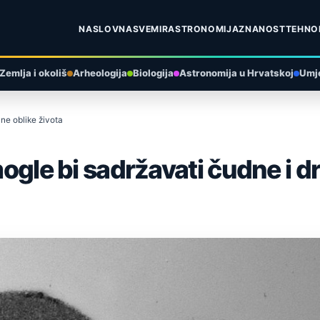
NASLOVNA
SVEMIR
ASTRONOMIJA
ZNANOST
TEHNO
Zemlja i okoliš
Arheologija
Biologija
Astronomija u Hrvatskoj
Umje
vne oblike života
mogle bi sadržavati čudne i d