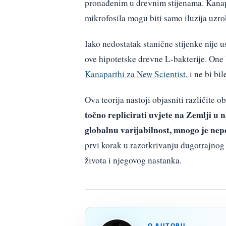
pronađenim u drevnim stijenama. Kanapa
mikrofosila mogu biti samo iluzija uzr
Iako nedostatak stanične stijenke nije u
ove hipotetske drevne L-bakterije. One 
Kanaparthi za New Scientist
, i ne bi bi
Ova teorija nastoji objasniti različite 
točno replicirati uvjete na Zemlji u 
globalnu varijabilnost, mnogo je ne
prvi korak u razotkrivanju dugotrajnog
života i njegovog nastanka.
O AUTORU