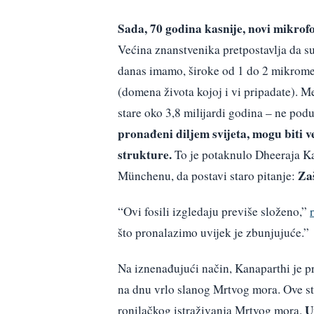
Sada, 70 godina kasnije, novi mikrof
Većina znanstvenika pretpostavlja da su
danas imamo, široke od 1 do 2 mikromet
(domena života kojoj i vi pripadate). M
stare oko 3,8 milijardi godina – ne pod
pronađeni diljem svijeta, mogu biti 
strukture.
To je potaknulo Dheeraja Ka
Za
Münchenu, da postavi staro pitanje:
“Ovi fosili izgledaju previše složeno,”
što pronalazimo uvijek je zbunjujuće.”
Na iznenađujući način, Kanaparthi je p
na dnu vrlo slanog Mrtvog mora. Ove st
U
ronilačkog istraživanja Mrtvog mora.