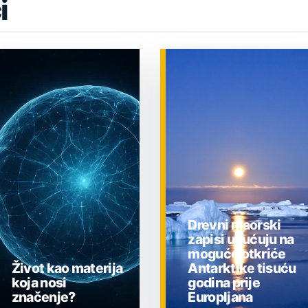
i
Drevni maorski
zapisi upućuju na
moguće otkriće
Život kao materija
Antarktike tisuću
koja nosi
godina prije
značenje?
Europljana