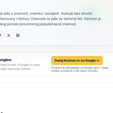
oji piše o znanosti, svemiru i povijesti. Gostuje kao stručni
scovery i History Channelu te piše za Večernji list. Osnivač je
kog portala posvećenog popularizaciji znanosti.
oogleu
Dodaj Kozmos.hr na Google
rane izvore i Google će vam,
Potrebno je biti prijavljen na Google račun. Odabir
 naše najnovije članke.
možete promijeniti u bilo kojem trenutku.