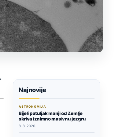
u
Najnovije
ASTRONOMIJA
Bijeli patuljak manji od Zemlje
skriva iznimno masivnu jezgru
8. 8. 2026.