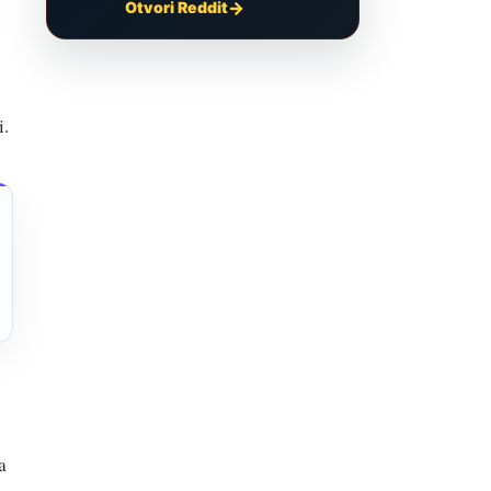
Otvori Reddit
i.
a