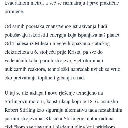
kvadratnom metru, a već se razmatraju i prve praktične
primjene.
Od samih početaka znanstvenog istraživanja ljudi
pokušavaju iskoristiti energiju koja ispunjava naš planet.
Od Thalesa iz Mileta i njegovih opažanja statičkog
elektriciteta u 6. stoljeću prije Krista, pa sve do
vodeničnih kola, parnih strojeva, vjetroturbina i
nuklearnih reaktora, tehnološki napredak uvijek se vrtio
oko pretvaranja topline i gibanja u rad.
U taj se niz uklapa i novo rješenje temeljeno na
Stirlingovu motoru, konstrukciji koju je 1816. osmislio
Robert Stirling kao sigurniju alternativu tada nestabilnim
parnim strojevima. Klasični Stirlingov motor radi na
cikličkom zagrijavanju i hlađenju plina koji pritiskom