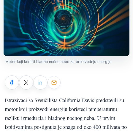
Motor koji koristi hladno noćno nebo za proizvodnju energije
Istraživači sa Sveučilišta California Davis predstavili su
motor koji proizvodi energiju koristeći temperaturnu
razliku između tla i hladnog noćnog neba. U prvim
ispitivanjima postignuta je snaga od oko 400 milivata po