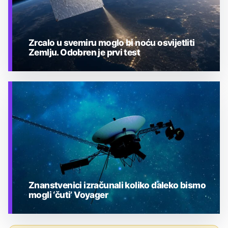
Zrcalo u svemiru moglo bi noću osvijetliti
Zemlju. Odobren je prvi test
TEHNOLOGIJA
Znanstvenici izračunali koliko daleko bismo
mogli ‘čuti’ Voyager