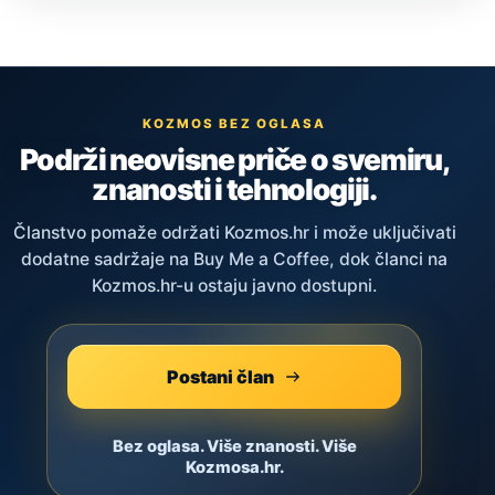
KOZMOS BEZ OGLASA
Podrži neovisne priče o svemiru,
znanosti i tehnologiji.
Članstvo pomaže održati Kozmos.hr i može uključivati
dodatne sadržaje na Buy Me a Coffee, dok članci na
Kozmos.hr-u ostaju javno dostupni.
Postani član
Bez oglasa. Više znanosti. Više
Kozmosa.hr.