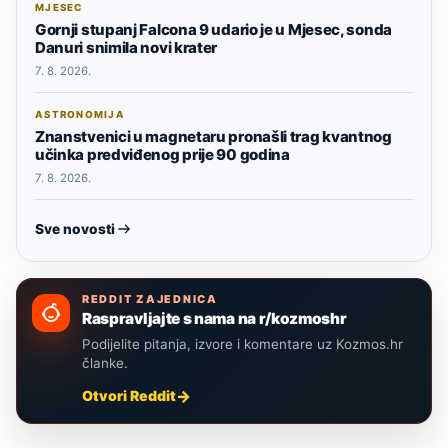
MJESEC
Gornji stupanj Falcona 9 udario je u Mjesec, sonda
Danuri snimila novi krater
7. 8. 2026.
ASTRONOMIJA
Znanstvenici u magnetaru pronašli trag kvantnog
učinka predviđenog prije 90 godina
7. 8. 2026.
Sve novosti
REDDIT ZAJEDNICA
Raspravljajte s nama na r/kozmoshr
Podijelite pitanja, izvore i komentare uz Kozmos.hr
članke.
Otvori Reddit