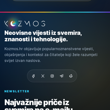
Podnožje stranice
Neovisne vijesti iz svemira,
znanosti i tehnologije.
Kozmos.hr objavljuje popularnoznanstvene vijesti,
objašnjenja i kontekst za čitatelje koji žele razumjeti
svijet izvan naslova.
NEWSLETTER
Najvažnije priče iz
svemira na e-mailu.