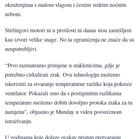
okruženjima s malom vlagom i čestim vedrim noćnim
nebom.
Stirlingovi motori ni u prošlosti ni danas nisu zamišljeni
kao izvori velike snage. No ta ograničenja ne znače da su
neupotrebljivi.
“Prvo razmatramo primjene u staklenicima, gdje je
potrebno cirkulirati zrak. Ovu tehnologiju možemo
iskoristiti za stvaranje temperaturne razlike koja pokreće
ventilator. Pokazali smo da s postignutim razlikama
temperature možemo dobiti dovoljno protoka zraka za tu
namjenu”, objasnio je Munday u videu posvećenom
istraživanju.
U godinama koje dolaze ovakav pristup pretvaranju