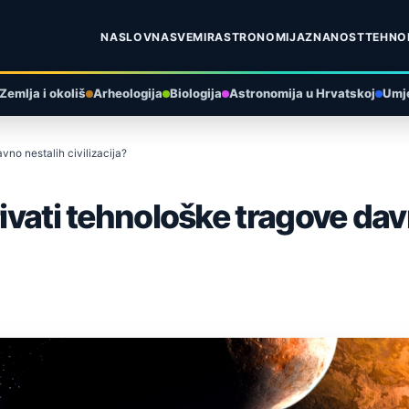
NASLOVNA
SVEMIR
ASTRONOMIJA
ZNANOST
TEHNO
Zemlja i okoliš
Arheologija
Biologija
Astronomija u Hrvatskoj
Umje
vno nestalih civilizacija?
rivati tehnološke tragove dav