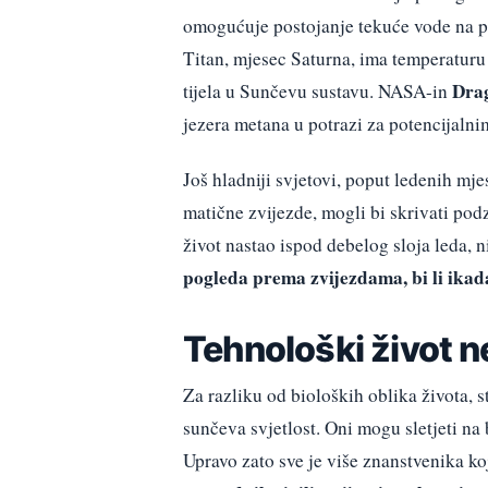
omogućuje postojanje tekuće vode na pov
Titan, mjesec Saturna, ima temperaturu
Dra
tijela u Sunčevu sustavu. NASA-in
jezera metana u potrazi za potencijalni
Još hladniji svjetovi, poput ledenih mj
matične zvijezde, mogli bi skrivati pod
život nastao ispod debelog sloja leda,
pogleda prema zvijezdama, bi li ikad
Tehnološki život n
Za razliku od bioloških oblika života, 
sunčeva svjetlost. Oni mogu sletjeti na 
Upravo zato sve je više znanstvenika ko