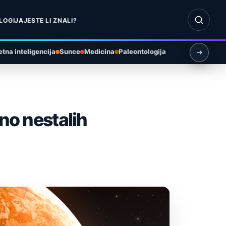
Otvori pr
LOGIJA
JESTE LI ZNALI?
tna inteligencija
Sunce
Medicina
Paleontologija
no nestalih