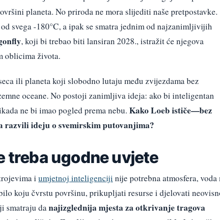
ršini planeta. No priroda ne mora slijediti naše pretpostavke.
 od svega -180°C, a ipak se smatra jednim od najzanimljivijih
gonfly
, koji bi trebao biti lansiran 2028., istražit će njegova
m oblicima života.
eseca ili planeta koji slobodno lutaju među zvijezdama bez
zemne oceane. No postoji zanimljiva ideja: ako bi inteligentan
Kako Loeb ističe—bez
 nikada ne bi imao pogled prema nebu.
a razvili ideju o svemirskim putovanjima?
e treba ugodne uvjete
strojevima i
umjetnoj inteligenciji
nije potrebna atmosfera, voda 
bilo koju čvrstu površinu, prikupljati resurse i djelovati neovisn
najizglednija mjesta za otkrivanje tragova
ji smatraju da