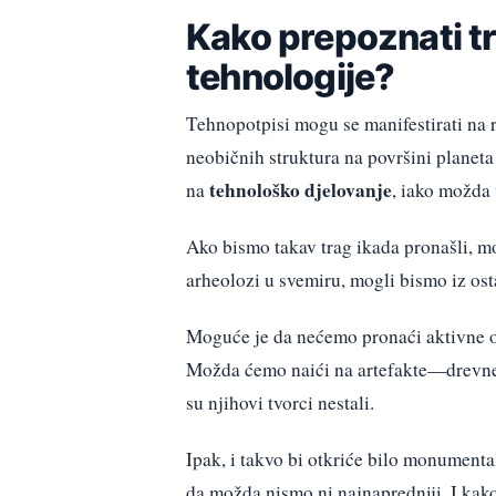
Kako prepoznati t
tehnologije?
Tehnopotpisi mogu se manifestirati na 
neobičnih struktura na površini planeta
tehnološko djelovanje
na
, iako možda 
Ako bismo takav trag ikada pronašli, m
arheolozi u svemiru, mogli bismo iz ost
Moguće je da nećemo pronaći aktivne o
Možda ćemo naići na artefakte—drevne s
su njihovi tvorci nestali.
Ipak, i takvo bi otkriće bilo monument
da možda nismo ni najnapredniji. I kak