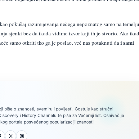
 kao pokušaj razumijevanja nečega nepoznatog samo na temelj
nja sjenki bez da ikada vidimo izvor koji ih je stvorio. Ako ika
i sami
će samo otkriti tko ga je poslao, već nas potaknuti da
oji piše o znanosti, svemiru i povijesti. Gostuje kao stručni
scovery i History Channelu te piše za Večernji list. Osnivač je
kog portala posvećenog popularizaciji znanosti.