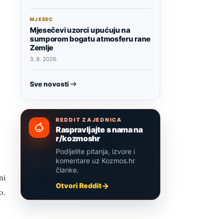
MJESEC
Mjesečevi uzorci upućuju na
sumporom bogatu atmosferu rane
Zemlje
3. 8. 2026.
Sve novosti
REDDIT ZAJEDNICA
Raspravljajte s nama na
r/kozmoshr
Podijelite pitanja, izvore i
komentare uz Kozmos.hr
članke.
ni
Otvori Reddit
o.