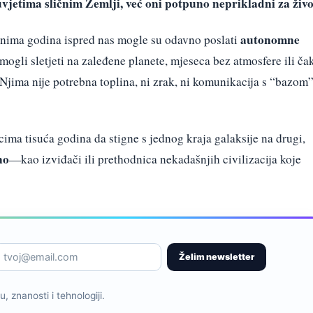
 uvjetima sličnim Zemlji, već oni potpuno neprikladni za živo
autonomne
ijunima godina ispred nas mogle su odavno poslati
 mogli sletjeti na zaleđene planete, mjeseca bez atmosfere ili ča
Njima nije potrebna toplina, ni zrak, ni komunikacija s “bazom”
cima tisuća godina da stigne s jednog kraja galaksije na drugi,
no
—kao izviđači ili prethodnica nekadašnjih civilizacija koje
Želim newsletter
, znanosti i tehnologiji.