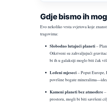
Gdje bismo ih mog
Evo nekoliko vrsta svjetova koje znanst
tragovima:
Slobodno lutajući planeti
– Plan
Otkriveni su zahvaljujući gravita
bi ih u galaksiji moglo biti čak vi
Ledeni mjeseci
– Poput Europe, E
površine bogate mineralima—ideal
Kameni planeti bez atmosfere
– 
prostoru, mogli bi biti savršeni ci