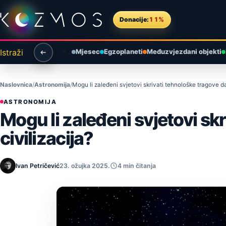
Preskoči na sadržaj
Donacije:
11%
Istraži
Mjesec
Egzoplaneti
Međuzvjezdani objekti
Naslovnica
Astronomija
Mogu li zaleđeni svjetovi skrivati tehnološke tragove da
ASTRONOMIJA
Mogu li zaleđeni svjetovi sk
civilizacija?
Ivan Petričević
23. ožujka 2025.
4 min čitanja