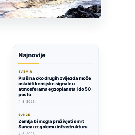
Najnovije
SVEMIR
o
Prašina oko drugih zvijezda može
oslabiti kemijske signale u
e
atmosferama egzoplaneta i do 50
posto
a
4. 8. 2026.
SUNCE
Zemlja bi mogla preživjeti smrt
Sunca uz golemu infrastrukturu
a
4. 8. 2026.