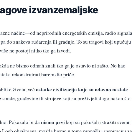
ragove izvanzemaljske
razne načine—od neprirodnih energetskih emisija, radio signala
 pa do znakova rudarenja ili gradnje. To su tragovi koji upućuju
više ne postoji nitko tko ga izvodi.
ožda ne bismo odmah znali tko ga je ostavio ni zašto. No kao
ataka rekonstruirati barem dio priče.
ostatke civilizacija koje su odavno nestale
blike života, već
.
onde, građevine ili strojeve koji su preživjeli dugo nakon što
nismo prvi
alno. Pokazalo bi da
koji su pokušali istražiti svemir 
o Loeb objašnjava, možda bismo u tome pronašli i inspiraciju za