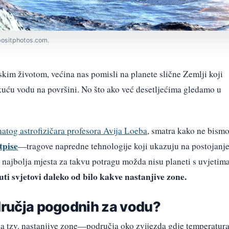
epositphotos.com.
kim životom, većina nas pomisli na planete slične Zemlji koji
ekuću vodu na površini. No što ako već desetljećima gledamo u
atog astrofizičara profesora Avija Loeba
, smatra kako ne bism
tpise
—tragove napredne tehnologije koji ukazuju na postojanj
, najbolja mjesta za takvu potragu možda nisu planeti s uvjetim
uti svjetovi daleko od bilo kakve nastanjive zone.
odručja pogodnih za vodu?
na tzv. nastanjive zone—područja oko zvijezda gdje temperatur