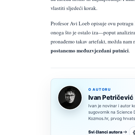
vlastiti sljedeći korak.
Profesor Avi Loeb opisuje ovu potragu
onoga što je ostalo iza—poput analizira
pronađemo takav artefakt, možda nam ne
postanemo međuzvjezdani putnici
.
O AUTORU
Ivan Petričević
Ivan je novinar i autor k
sugovornik na Science Di
Kozmos.hr, prvog hrvats
Svi članci autora