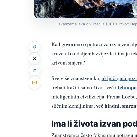
Izvanzemaljska civilizacija (CETI). Izvor: D
Kad govorimo o potrazi za izvanzemaljs
kruže oko udaljenih zvijezda i imaju t
krivom smjeru?
Sve više znanstvenika,
uključujući pozn
tehnopo
trebali tražiti samo život, već i
inteligentnih civilizacija. Prema Loebu
već hladni, smrzn
sličnim Zemljinima,
Ima li života izvan p
Znanstvenici često fokusiraju potragu 