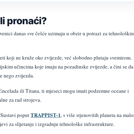
li pronaći?
venici danas sve češće uzimaju u obzir u potrazi za tehnološki
eti koji ne kruže oko zvijezde, već slobodno plutaju svemirom.
cijskim učincima koje imaju na pozadinske zvijezde, a čini se da
še nego zvijezda.
ncelada ili Titana, ti mjeseci mogu imati podzemne oceane i
ne za rad strojeva.
TRAPPIST-1
Sustavi poput
, s više stjenovitih planeta na mal
ljevi za slijetanje i izgradnju tehnološke infrastrukture.