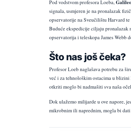
Galile
Pod vodstvom profesora Loeba,
signala, usmjeren je na pronalazak fiz
opservatorije na Sveučilištu Harvard te
Buduće ekspedicije ciljaju pronalazak
opservatorija i teleskopa James Webb d
Što nas još čeka?
Profesor Loeb naglašava potrebu za ši
već i za tehnološkim ostacima u blizin
otkriti moglo bi nadmašiti sva naša oče
Dok ulažemo milijarde u ove napore, je
mikrobnim ili naprednim, mogla bi dati