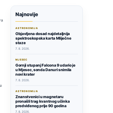
Najnovije
va
ASTRONOMIJA
Objavljena dosad najdetaljnija
spektroskopska karta Mliječne
staze
7. 8. 2026.
MJESEC
Gornji stupanj Falcona 9 udario je
u Mjesec, sonda Danuri snimila
novi krater
7. 8. 2026.
u
ASTRONOMIJA
Znanstvenici u magnetaru
pronašli trag kvantnog učinka
predviđenog prije 90 godina
7. 8. 2026.