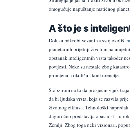
Strategija je jasna: tražiti život u okru
omogućuje napuštanje matičnog planeta
A što je s intelig
Dok su mikrobi vezani za svoj okoliš,
n
planetarnih prijetnji životom na umjet
opstanak inteligentnih vrsta također ne
povijesti. Neke su nestale zbog katast
promjena u okolišu i konkurencije.
S obzirom na to da prosječni vijek traja
da bi ljudska vrsta, koja se razvila pri
životnog ciklusa. Tehnološki napredak p
dugoročno predstavlja opasnost—u roku 
Zemlji. Zbog toga neki vizionari, popu