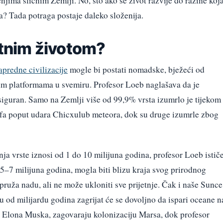
ženjima sličnim Zemlji. No, što ako se život razvije do razine koj
? Tada potraga postaje daleko složenija.
entnim životom?
apredne civilizacije
mogle bi postati nomadske, bježeći od
nim platformama u svemiru. Profesor Loeb naglašava da je
siguran. Samo na Zemlji više od 99,9% vrsta izumrlo je tijekom
rofa poput udara Chicxulub meteora, dok su druge izumrle zbog
nja vrste iznosi od 1 do 10 milijuna godina, profesor Loeb istič
je 5–7 milijuna godina, mogla biti blizu kraja svog prirodnog
ruža nadu, ali ne može ukloniti sve prijetnje. Čak i naše Sunce
od milijardu godina zagrijat će se dovoljno da ispari oceane n
t Elona Muska, zagovaraju kolonizaciju Marsa, dok profesor