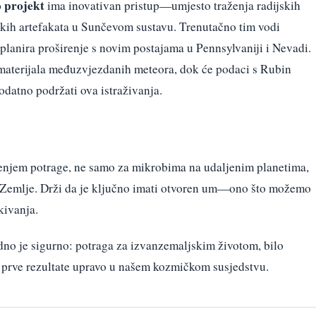
o projekt
ima inovativan pristup—umjesto traženja radijskih
ičkih artefakata u Sunčevom sustavu. Trenutačno tim vodi
 planira proširenje s novim postajama u Pennsylvaniji i Nevadi.
 materijala međuzvjezdanih meteora, dok će podaci s Rubin
odatno podržati ova istraživanja.
renjem potrage, ne samo za mikrobima na udaljenim planetima,
i Zemlje. Drži da je ključno imati otvoren um—ono što možemo
kivanja.
dno je sigurno: potraga za izvanzemaljskim životom, bilo
 prve rezultate upravo u našem kozmičkom susjedstvu.