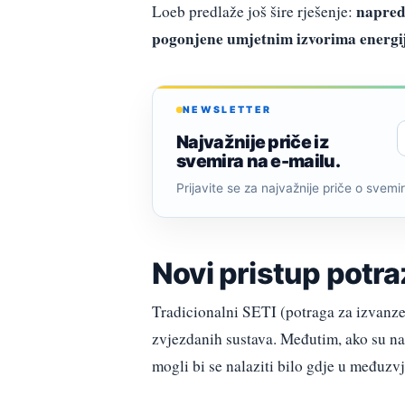
napredn
Loeb predlaže još šire rješenje:
pogonjene umjetnim izvorima energij
NEWSLETTER
Najvažnije priče iz
svemira na e-mailu.
Prijavite se za najvažnije priče o svemiru
Novi pristup potra
Tradicionalni SETI (potraga za izvanze
zvjezdanih sustava. Međutim, ako su nap
mogli bi se nalaziti bilo gdje u međuz