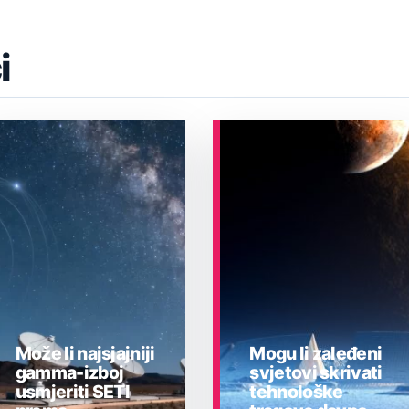
i
Može li najsjajniji
Mogu li zaleđeni
gamma-izboj
svjetovi skrivati
usmjeriti SETI
tehnološke