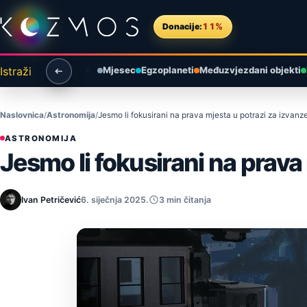
Preskoči na sadržaj
Donacije:
11%
Istraži
Mjesec
Egzoplaneti
Međuzvjezdani objekti
Naslovnica
Astronomija
Jesmo li fokusirani na prava mjesta u potrazi za izvan
ASTRONOMIJA
Jesmo li fokusirani na prav
Ivan Petričević
6. siječnja 2025.
3 min čitanja