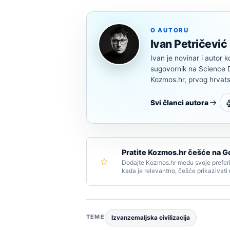
O AUTORU
Ivan Petričević
Ivan je novinar i autor k
sugovornik na Science Di
Kozmos.hr, prvog hrvats
Svi članci autora
Pratite Kozmos.hr češće na G
Dodajte Kozmos.hr među svoje preferi
kada je relevantno, češće prikazivati
TEME
Izvanzemaljska civilizacija