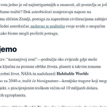
ota jedno je od najintrigantnijih u znanosti, ali postavlja se još
bamo tražiti? Dok astrobiolozi usmjeravaju napore na
ma sličnim Zemlji, potraga za naprednim civilizacijama zahtije
ledni astrofizičar,
nedavno je podijelio
svoje uvide o mogućim
kako bismo mogli proširiti potragu.
ajemo
u tzv. “nastanjivoj zoni”—području oko zvijezde gdje može
a ključna za poznate oblike života, planeti u takvim zonama
Habitable Worlds
mikrobni život. NASA-in nadolazeći
rano za 2040-e, tražit će biosignature—kemijske tragove koji mog
jekt, s procijenjenim troškom većim od 10 milijardi dolara,
vih egzoplaneta.