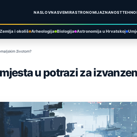
NASLOVNA
SVEMIR
ASTRONOMIJA
ZNANOST
TEHNO
Zemlja i okoliš
Arheologija
Biologija
Astronomija u Hrvatskoj
Umje
zemaljskim životom?
a mjesta u potrazi za izvanz