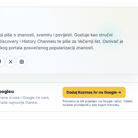
oji piše o znanosti, svemiru i povijesti. Gostuje kao stručni
scovery i History Channelu te piše za Večernji list. Osnivač je
kog portala posvećenog popularizaciji znanosti.
oogleu
Dodaj Kozmos.hr na Google
rane izvore i Google će vam,
Potrebno je biti prijavljen na Google račun. Odabir
 naše najnovije članke.
možete promijeniti u bilo kojem trenutku.