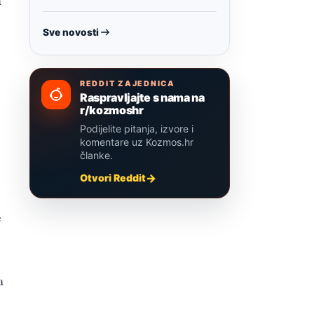
a
Sve novosti
REDDIT ZAJEDNICA
Raspravljajte s nama na
r/kozmoshr
Podijelite pitanja, izvore i
komentare uz Kozmos.hr
članke.
Otvori Reddit
e
a