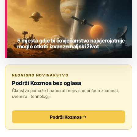
5 mjesta gdje bi čovječanstvo najvjerojatnije
moglo otkriti izvanzemaljski život
ASTRONOMIJA
NEOVISNO NOVINARSTVO
Podrži Kozmos bez oglasa
Članstvo pomaže financirati neovisne priče o znanosti,
svemiru i tehnologiji.
Podrži Kozmos