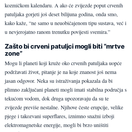
kozmičkom kalendaru. A ako će zvijezde poput crvenih
patuljaka gorjeti još deset bilijuna godina, onda smo,
kako kaže, “ne samo u neuobičajenom tipu sustava, već i
u nevjerojatno ranom trenutku povijesti svemira.”
Zašto bi crveni patuljci mogli biti “mrtve
zone”
Mogu li planeti koji kruže oko crvenih patuljaka uopće
podržavati život, pitanje je na koje znanost još nema
jasan odgovor. Neka su istraživanja pokazala da bi
plimno zaključani planeti mogli imati stabilna područja s
tekućom vodom, dok druga upozoravaju da su te
zvijezde previše nestalne. Njihove česte erupcije, velike
pjege i takozvani superflares, iznimno snažni izboji
elektromagnetske energije, mogli bi brzo uništiti