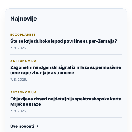
Najnovije
EGZOPLANETI
Što se krije duboko ispod površine super-Zemalja?
7. 8. 2026.
ASTRONOMIJA
Zagonetni rendgenski signal iz mlaza supermasivne
crne rupe zbunjuje astronome
7. 8. 2026.
ASTRONOMIJA
Objavljena dosad najdetaljnija spektroskopska karta
Mliječne staze
7. 8. 2026.
Sve novosti