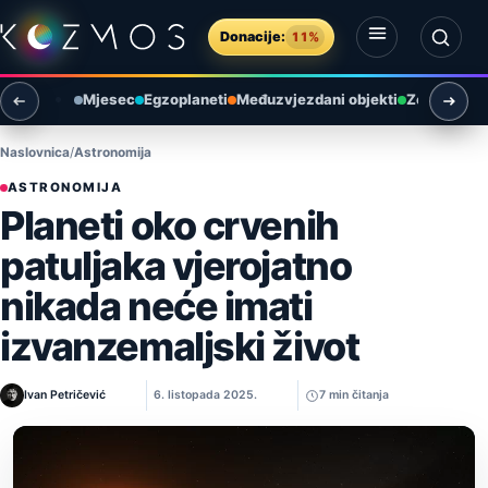
Preskoči na sadržaj
Donacije:
11%
Otvori izbornik
Otvori pretragu
Mjesec
Egzoplaneti
Međuzvjezdani objekti
Zemlja i ok
Naslovnica
Astronomija
ASTRONOMIJA
Planeti oko crvenih
patuljaka vjerojatno
nikada neće imati
izvanzemaljski život
Ivan Petričević
6. listopada 2025.
7 min čitanja