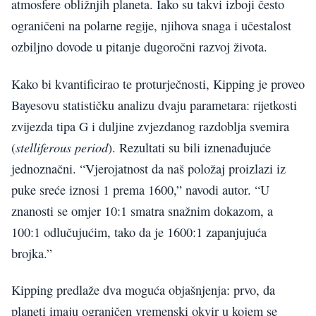
atmosfere obližnjih planeta. Iako su takvi izboji često
ograničeni na polarne regije, njihova snaga i učestalost
ozbiljno dovode u pitanje dugoročni razvoj života.
Kako bi kvantificirao te proturječnosti, Kipping je proveo
Bayesovu statističku analizu dvaju parametara: rijetkosti
zvijezda tipa G i duljine zvjezdanog razdoblja svemira
stelliferous period
(
). Rezultati su bili iznenađujuće
jednoznačni. “Vjerojatnost da naš položaj proizlazi iz
puke sreće iznosi 1 prema 1600,” navodi autor. “U
znanosti se omjer 10:1 smatra snažnim dokazom, a
100:1 odlučujućim, tako da je 1600:1 zapanjujuća
brojka.”
Kipping predlaže dva moguća objašnjenja: prvo, da
planeti imaju ograničen vremenski okvir u kojem se