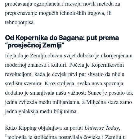
proučavanju egzoplaneta i razvoju novih metoda za
prepoznavanje mogućih tehnoloških tragova, ili
tehnopotpisa.
Od Kopernika do Sagana: put prema
“prosječnoj Zemlji”
Ideja da je Zemlja običan svijet duboko je ukorijenjena u
modernoj znanosti i kulturi. Počela je Kopernikovom
revolucijom, kada je čovjek prvi put shvatio da nije u
središtu svemira. Kroz stoljeća, svaka nova spoznaja
dodatno je smanjivala našu važnost: Sunce je postalo tek
jedna zvijezda među milijardama, a Mliječna staza samo
jedna galaksija među bilijunima.
Universe Today
Kako Kipping objašnjava za portal
,
“teologija je stoljećima postavljala čovjeka i Zemlju u