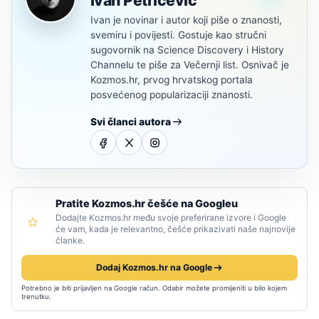
Ivan Petričević
Ivan je novinar i autor koji piše o znanosti,
svemiru i povijesti. Gostuje kao stručni
sugovornik na Science Discovery i History
Channelu te piše za Večernji list. Osnivač je
Kozmos.hr, prvog hrvatskog portala
posvećenog popularizaciji znanosti.
Svi članci autora
Pratite Kozmos.hr češće na Googleu
Dodajte Kozmos.hr među svoje preferirane izvore i Google
će vam, kada je relevantno, češće prikazivati naše najnovije
članke.
Dodaj Kozmos.hr na Google
Potrebno je biti prijavljen na Google račun. Odabir možete promijeniti u bilo kojem
trenutku.