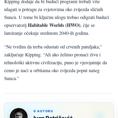
Kipping dodaje da bi budući programi trebali više
ulagati u potragu za svjetovima oko zvijezda sličnih
Suncu. U tome bi ključnu ulogu trebao odigrati budući
Habitable Worlds (HWO)
opservatorij
, čije se
lansiranje očekuje sredinom 2040-ih godina.
“Ne tvrdim da treba odustati od crvenih patuljaka,”
zaključuje Kipping. “Ali ako želimo pronaći živu i
tehnološki aktivnu civilizaciju, puno je vjerojatnije da
ćemo je naći u orbitama oko zvijezda poput našeg
Sunca.”
O AUTORU