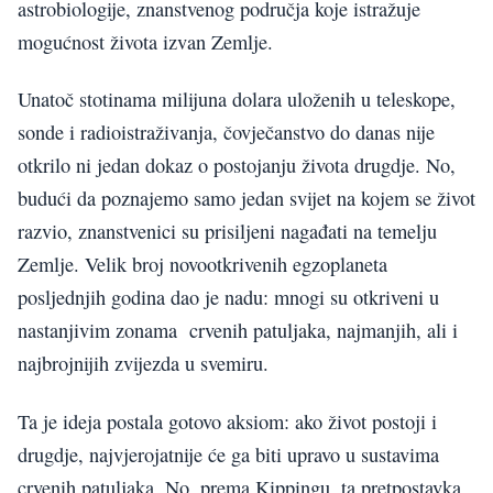
astrobiologije, znanstvenog područja koje istražuje
mogućnost života izvan Zemlje.
Unatoč stotinama milijuna dolara uloženih u teleskope,
sonde i radioistraživanja, čovječanstvo do danas nije
otkrilo ni jedan dokaz o postojanju života drugdje. No,
budući da poznajemo samo jedan svijet na kojem se život
razvio, znanstvenici su prisiljeni nagađati na temelju
Zemlje. Velik broj novootkrivenih egzoplaneta
posljednjih godina dao je nadu: mnogi su otkriveni u
nastanjivim zonama crvenih patuljaka, najmanjih, ali i
najbrojnijih zvijezda u svemiru.
Ta je ideja postala gotovo aksiom: ako život postoji i
drugdje, najvjerojatnije će ga biti upravo u sustavima
crvenih patuljaka. No, prema Kippingu, ta pretpostavka