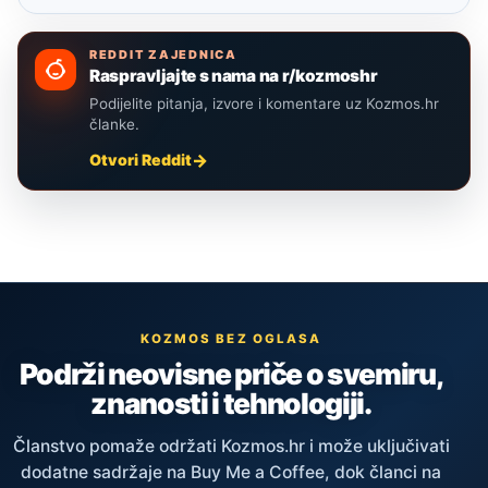
REDDIT ZAJEDNICA
Raspravljajte s nama na r/kozmoshr
Podijelite pitanja, izvore i komentare uz Kozmos.hr
članke.
Otvori Reddit
KOZMOS BEZ OGLASA
Podrži neovisne priče o svemiru,
znanosti i tehnologiji.
Članstvo pomaže održati Kozmos.hr i može uključivati
dodatne sadržaje na Buy Me a Coffee, dok članci na