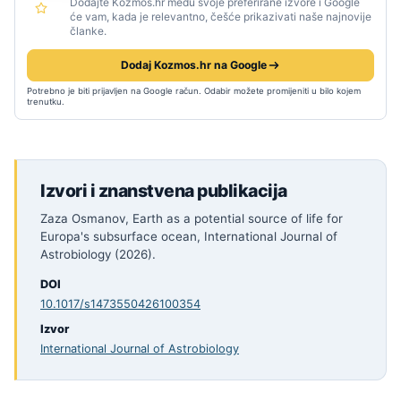
Dodajte Kozmos.hr među svoje preferirane izvore i Google
će vam, kada je relevantno, češće prikazivati naše najnovije
članke.
Dodaj Kozmos.hr na Google
Potrebno je biti prijavljen na Google račun. Odabir možete promijeniti u bilo kojem
trenutku.
Izvori i znanstvena publikacija
Zaza Osmanov, Earth as a potential source of life for
Europa's subsurface ocean, International Journal of
Astrobiology (2026).
DOI
10.1017/s1473550426100354
Izvor
International Journal of Astrobiology