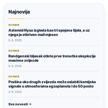
Najnovije
SVEMIR
Asteroid Nysa izgleda kao tri spojena tijela, a uz
njega je otkriven mali mjesec
6. 8. 2026.
SVEMIR
Rendgenski bljesak otkrio prve trenutke eksplozije
masivne zvijezde
6. 8. 2026.
SVEMIR
Prašina oko drugih zvijezda može oslabiti kemijske
signale u atmosferama egzoplaneta i do 50 posto
4. 8. 2026.
Sve novosti