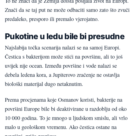
To ne znači da je Zemlja doista posijala život na Europi.
Znači da se taj put ne može odbaciti samo zato što zvuči
predaleko, presporo ili premalo vjerojatno.
Pukotine u ledu bile bi presudne
Najslabija točka scenarija nalazi se na samoj Europi.
Čestica s bakterijom može stići na površinu, ali to još
uvijek nije ocean. Između površine i vode nalazi se
debela ledena kora, a Jupiterovo zračenje ne ostavlja
biološki materijal dugo netaknutim.
Prema procjenama koje Osmanov koristi, bakterije na
površini Europe bile bi deaktivirane u razdoblju od oko
10 000 godina. To je mnogo u ljudskom smislu, ali vrlo
malo u geološkom vremenu. Ako čestica ostane na