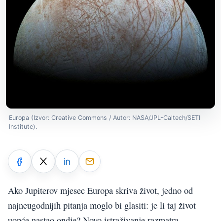
Europa (Izvor: Creative Commons / Autor: NASA/JPL-Caltech/SETI
Institute).
Ako Jupiterov mjesec Europa skriva život, jedno od
najneugodnijih pitanja moglo bi glasiti: je li taj život
uopće nastao ondje? Novo istraživanje razmatra