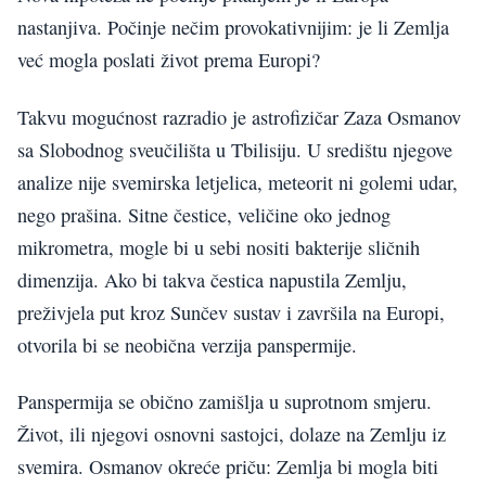
nastanjiva. Počinje nečim provokativnijim: je li Zemlja
već mogla poslati život prema Europi?
Takvu mogućnost razradio je astrofizičar Zaza Osmanov
sa Slobodnog sveučilišta u Tbilisiju. U središtu njegove
analize nije svemirska letjelica, meteorit ni golemi udar,
nego prašina. Sitne čestice, veličine oko jednog
mikrometra, mogle bi u sebi nositi bakterije sličnih
dimenzija. Ako bi takva čestica napustila Zemlju,
preživjela put kroz Sunčev sustav i završila na Europi,
otvorila bi se neobična verzija panspermije.
Panspermija se obično zamišlja u suprotnom smjeru.
Život, ili njegovi osnovni sastojci, dolaze na Zemlju iz
svemira. Osmanov okreće priču: Zemlja bi mogla biti