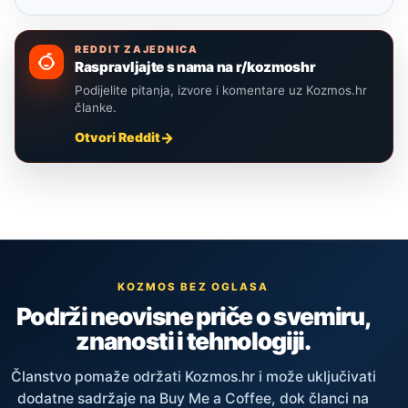
REDDIT ZAJEDNICA
Raspravljajte s nama na r/kozmoshr
Podijelite pitanja, izvore i komentare uz Kozmos.hr
članke.
Otvori Reddit
KOZMOS BEZ OGLASA
Podrži neovisne priče o svemiru,
znanosti i tehnologiji.
Članstvo pomaže održati Kozmos.hr i može uključivati
dodatne sadržaje na Buy Me a Coffee, dok članci na