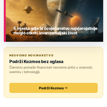
5 mjesta gdje bi čovječanstvo najvjerojatnije
moglo otkriti izvanzemaljski život
ASTRONOMIJA
NEOVISNO NOVINARSTVO
Podrži Kozmos bez oglasa
Članstvo pomaže financirati neovisne priče o znanosti,
svemiru i tehnologiji.
Podrži Kozmos