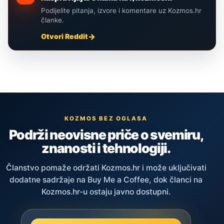
Podijelite pitanja, izvore i komentare uz Kozmos.hr
članke.
Otvori Reddit
KOZMOS BEZ OGLASA
Podrži neovisne priče o svemiru,
znanosti i tehnologiji.
Članstvo pomaže održati Kozmos.hr i može uključivati
dodatne sadržaje na Buy Me a Coffee, dok članci na
Kozmos.hr-u ostaju javno dostupni.