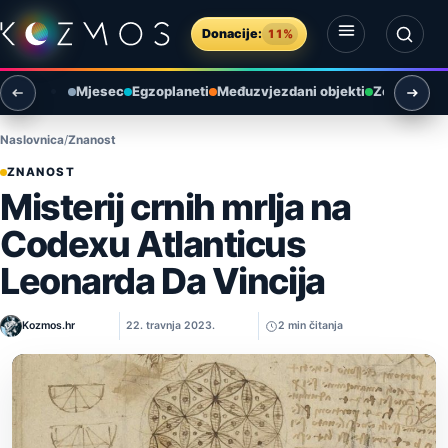
Preskoči na sadržaj
Donacije:
11%
Otvori izbornik
Otvori pretragu
Mjesec
Egzoplaneti
Međuzvjezdani objekti
Zemlja i ok
Naslovnica
Znanost
ZNANOST
Misterij crnih mrlja na
Codexu Atlanticus
Leonarda Da Vincija
Kozmos.hr
22. travnja 2023.
2 min čitanja