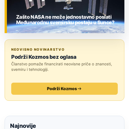
Zašto NASA ne može jednostavno poslati
Međunarodnu svemirsku postaju u Sunce?
ZNANOST
NEOVISNO NOVINARSTVO
Podrži Kozmos bez oglasa
Članstvo pomaže financirati neovisne priče o znanosti,
svemiru i tehnologiji.
Podrži Kozmos
Najnovije