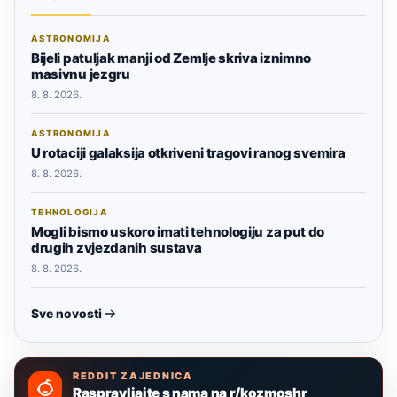
ASTRONOMIJA
Bijeli patuljak manji od Zemlje skriva iznimno
masivnu jezgru
8. 8. 2026.
ASTRONOMIJA
U rotaciji galaksija otkriveni tragovi ranog svemira
8. 8. 2026.
TEHNOLOGIJA
Mogli bismo uskoro imati tehnologiju za put do
drugih zvjezdanih sustava
8. 8. 2026.
Sve novosti
REDDIT ZAJEDNICA
Raspravljajte s nama na r/kozmoshr