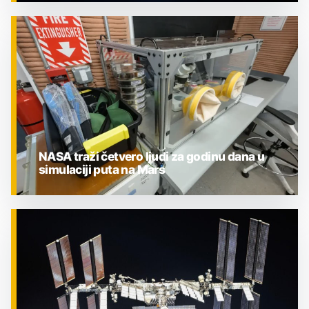
ZNANOST
NASA traži četvero ljudi za godinu dana u
simulaciji puta na Mars
ZNANOST