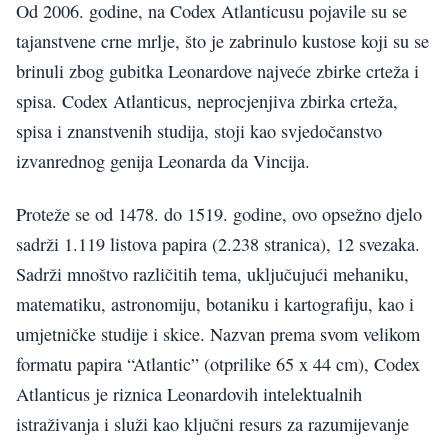
Od 2006. godine, na Codex Atlanticusu pojavile su se
tajanstvene crne mrlje, što je zabrinulo kustose koji su se
brinuli zbog gubitka Leonardove najveće zbirke crteža i
spisa. Codex Atlanticus, neprocjenjiva zbirka crteža,
spisa i znanstvenih studija, stoji kao svjedočanstvo
izvanrednog genija Leonarda da Vincija.
Proteže se od 1478. do 1519. godine, ovo opsežno djelo
sadrži 1.119 listova papira (2.238 stranica), 12 svezaka.
Sadrži mnoštvo različitih tema, uključujući mehaniku,
matematiku, astronomiju, botaniku i kartografiju, kao i
umjetničke studije i skice. Nazvan prema svom velikom
formatu papira “Atlantic” (otprilike 65 x 44 cm), Codex
Atlanticus je riznica Leonardovih intelektualnih
istraživanja i služi kao ključni resurs za razumijevanje