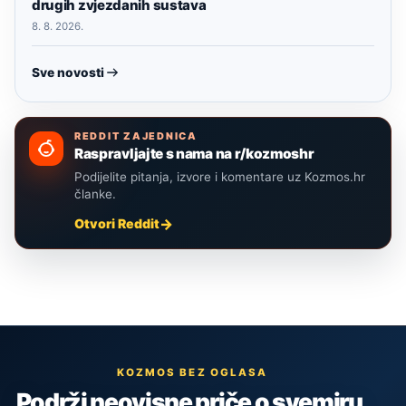
drugih zvjezdanih sustava
8. 8. 2026.
Sve novosti
REDDIT ZAJEDNICA
Raspravljajte s nama na r/kozmoshr
Podijelite pitanja, izvore i komentare uz Kozmos.hr
članke.
Otvori Reddit
KOZMOS BEZ OGLASA
Podrži neovisne priče o svemiru,