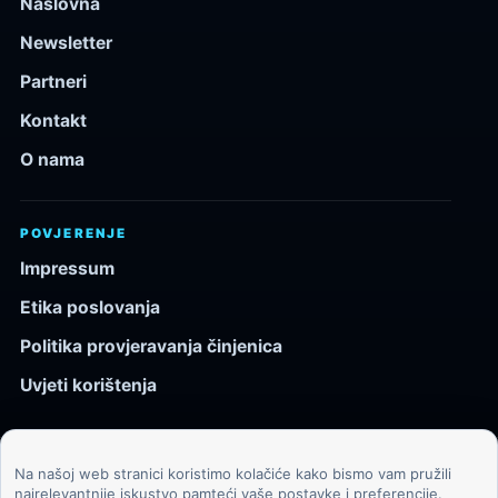
Naslovna
Newsletter
Partneri
Kontakt
O nama
POVJERENJE
Impressum
Etika poslovanja
Politika provjeravanja činjenica
Uvjeti korištenja
Na našoj web stranici koristimo kolačiće kako bismo vam pružili
© 2026 Kozmos.hr. Sva prava pridržana.
najrelevantnije iskustvo pamteći vaše postavke i preferencije.