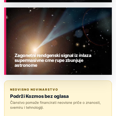
ASTRONOMIJA
Zagonetni rendgenski signal iz mlaza
supermasivne crne rupe zbunjuje
astronome
ASTRONOMIJA
NEOVISNO NOVINARSTVO
Podrži Kozmos bez oglasa
Članstvo pomaže financirati neovisne priče o znanosti,
svemiru i tehnologiji.