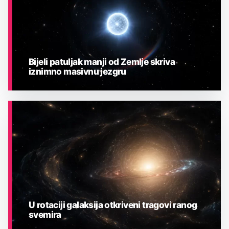
Bijeli patuljak manji od Zemlje skriva
iznimno masivnu jezgru
ASTRONOMIJA
U rotaciji galaksija otkriveni tragovi ranog
svemira