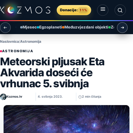
Preskoči na sadržaj
Donacije:
11%
Otvori izbornik
Otvori pretragu
Mjesec
Egzoplaneti
Međuzvjezdani objekti
Zemlja i ok
Naslovnica
Astronomija
ASTRONOMIJA
Meteorski pljusak Eta
Akvarida doseći će
vrhunac 5. svibnja
Kozmos.hr
4. svibnja 2023.
2 min čitanja