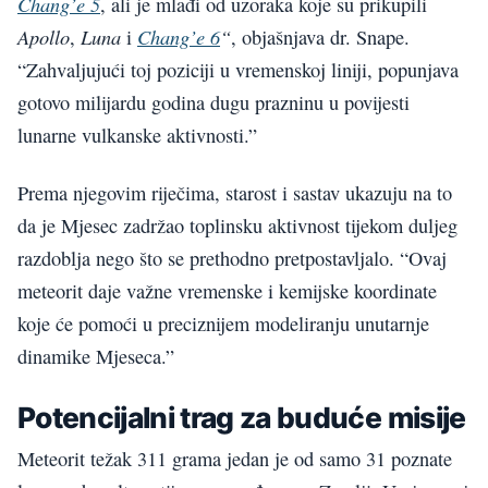
Chang’e 5
, ali je mlađi od uzoraka koje su prikupili
Apollo
Luna
Chang’e 6
“
,
i
, objašnjava dr. Snape.
“Zahvaljujući toj poziciji u vremenskoj liniji, popunjava
gotovo milijardu godina dugu prazninu u povijesti
lunarne vulkanske aktivnosti.”
Prema njegovim riječima, starost i sastav ukazuju na to
da je Mjesec zadržao toplinsku aktivnost tijekom duljeg
razdoblja nego što se prethodno pretpostavljalo. “Ovaj
meteorit daje važne vremenske i kemijske koordinate
koje će pomoći u preciznijem modeliranju unutarnje
dinamike Mjeseca.”
Potencijalni trag za buduće misije
Meteorit težak 311 grama jedan je od samo 31 poznate