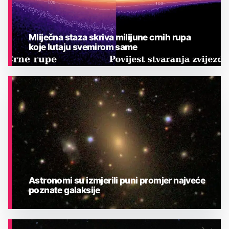
Mliječna staza skriva milijune crnih rupa
koje lutaju svemirom same
ASTRONOMIJA
Astronomi su izmjerili puni promjer najveće
poznate galaksije