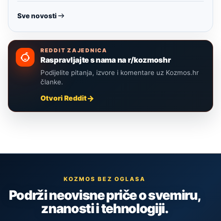
Sve novosti
REDDIT ZAJEDNICA
Raspravljajte s nama na r/kozmoshr
Podijelite pitanja, izvore i komentare uz Kozmos.hr
članke.
Otvori Reddit
KOZMOS BEZ OGLASA
Podrži neovisne priče o svemiru,
znanosti i tehnologiji.