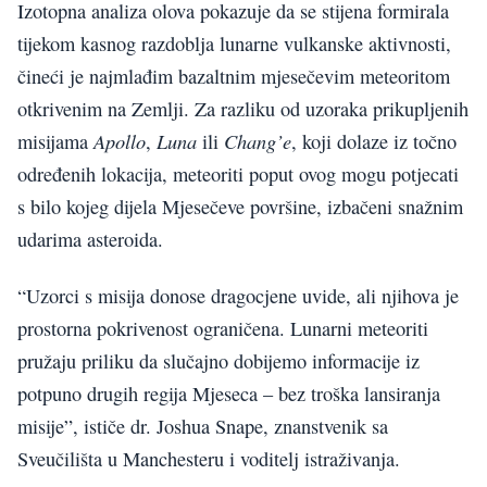
Izotopna analiza olova pokazuje da se stijena formirala
tijekom kasnog razdoblja lunarne vulkanske aktivnosti,
čineći je najmlađim bazaltnim mjesečevim meteoritom
otkrivenim na Zemlji. Za razliku od uzoraka prikupljenih
Apollo
Luna
Chang’e
misijama
,
ili
, koji dolaze iz točno
određenih lokacija, meteoriti poput ovog mogu potjecati
s bilo kojeg dijela Mjesečeve površine, izbačeni snažnim
udarima asteroida.
“Uzorci s misija donose dragocjene uvide, ali njihova je
prostorna pokrivenost ograničena. Lunarni meteoriti
pružaju priliku da slučajno dobijemo informacije iz
potpuno drugih regija Mjeseca – bez troška lansiranja
misije”, ističe dr. Joshua Snape, znanstvenik sa
Sveučilišta u Manchesteru i voditelj istraživanja.