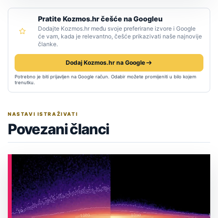
Pratite Kozmos.hr češće na Googleu
Dodajte Kozmos.hr među svoje preferirane izvore i Google
će vam, kada je relevantno, češće prikazivati naše najnovije
članke.
Dodaj Kozmos.hr na Google
Potrebno je biti prijavljen na Google račun. Odabir možete promijeniti u bilo kojem
trenutku.
NASTAVI ISTRAŽIVATI
Povezani članci