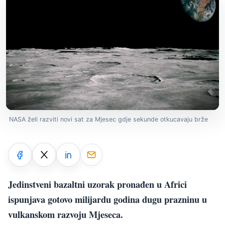
NASA želi razviti novi sat za Mjesec gdje sekunde otkucavaju brže
Jedinstveni bazaltni uzorak pronađen u Africi
ispunjava gotovo milijardu godina dugu prazninu u
vulkanskom razvoju Mjeseca.