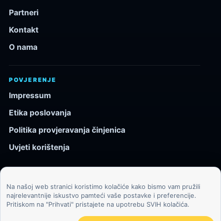
Partneri
Kontakt
O nama
POVJERENJE
Impressum
Etika poslovanja
Politika provjeravanja činjenica
Uvjeti korištenja
Na našoj web stranici koristimo kolačiće kako bismo vam pružili
© 2026 Kozmos.hr. Sva prava pridržana.
najrelevantnije iskustvo pamteći vaše postavke i preferencije.
Pritiskom na "Prihvati" pristajete na upotrebu SVIH kolačića.
Svemir, znanost, tehnologija i velike ideje za znatiželjne
čitatelje.