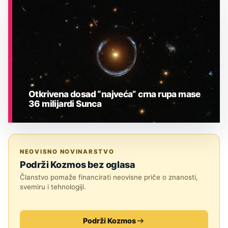
ASTRONOMIJA
Otkrivena dosad “najveća” crna rupa mase
36 milijardi Sunca
ASTRONOMIJA
NEOVISNO NOVINARSTVO
Podrži Kozmos bez oglasa
Članstvo pomaže financirati neovisne priče o znanosti,
svemiru i tehnologiji.
Podrži Kozmos