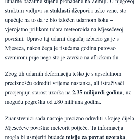
lunarne bazaltne stijene pronađene na Zemlji. U njegovoj
staklasti džepovi
strukturi vidljivi su
i uske vene, što
upućuje na to da je bio izložen udarnom šoku –
vjerojatno prilikom udara meteoroida na Mjesečevoj
površini. Upravo taj udarni događaj izbacio ga je s
Mjeseca, nakon čega je tisućama godina putovao
svemirom prije nego što je završio na afričkom tlu.
Zbog tih udarnih deformacija teško je s apsolutnom
preciznošću odrediti vrijeme nastanka, ali istraživači
2,35 milijardi godina
procjenjuju starost uzorka na
, uz
moguću pogrešku od ±80 milijuna godina.
Znanstvenici sada nastoje precizno odrediti s kojeg dijela
Mjesečeve površine meteorit potječe. Ta informacija
misije za povrat uzoraka
mogla bi usmjeriti buduće
,