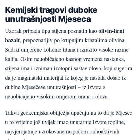
Kemijski tragovi duboke
unutrašnjosti Mjeseca
olivin-firni
Uzorak pripada tipu stijena poznatih kao
bazalt
, prepoznatljiv po krupnijim kristalima olivina.
Sadrži umjerene količine titana i izrazito visoke razine
kalija. Osim neuobičajeno kasnog vremena nastanka,
stijena ima i izniman izotopni sastav olova, koji sugerira
da je magmatski materijal iz kojeg je nastala došao iz
dubine Mjesečeve unutrašnjosti – iz izvora s
neuobičajeno visokim omjerom urana i olova.
Takva geokemijska obilježja upućuju na to da je Mjesec
u to vrijeme još uvijek imao unutarnje izvore topline,
najvjerojatnije uzrokovane raspadom radioaktivnih