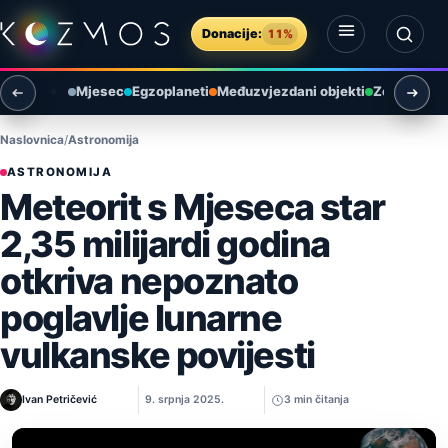
Preskoči na sadržaj
Donacije:
11%
Otvori izbornik
Otvori pretragu
Mjesec
Egzoplaneti
Međuzvjezdani objekti
Zemlja i ok
Naslovnica
Astronomija
ASTRONOMIJA
Meteorit s Mjeseca star
2,35 milijardi godina
otkriva nepoznato
poglavlje lunarne
vulkanske povijesti
Ivan Petričević
9. srpnja 2025.
3 min čitanja