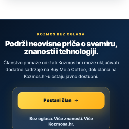
KOZMOS BEZ OGLASA
Podrži neovisne priče o svemiru,
znanosti i tehnologiji.
Članstvo pomaže održati Kozmos.hr i može uključivati
dodatne sadržaje na Buy Me a Coffee, dok članci na
Kozmos.hr-u ostaju javno dostupni.
Postani član
Bez oglasa. Više znanosti. Više
Kozmosa.hr.