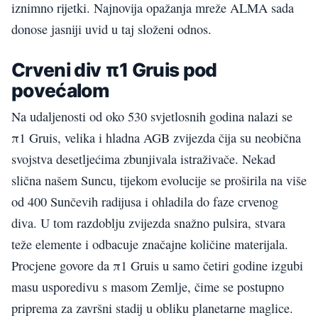
iznimno rijetki. Najnovija opažanja mreže ALMA sada
donose jasniji uvid u taj složeni odnos.
Crveni div π1 Gruis pod
povećalom
Na udaljenosti od oko 530 svjetlosnih godina nalazi se
π1 Gruis, velika i hladna AGB zvijezda čija su neobična
svojstva desetljećima zbunjivala istraživače. Nekad
slična našem Suncu, tijekom evolucije se proširila na više
od 400 Sunčevih radijusa i ohladila do faze crvenog
diva. U tom razdoblju zvijezda snažno pulsira, stvara
teže elemente i odbacuje značajne količine materijala.
Procjene govore da π1 Gruis u samo četiri godine izgubi
masu usporedivu s masom Zemlje, čime se postupno
priprema za završni stadij u obliku planetarne maglice.