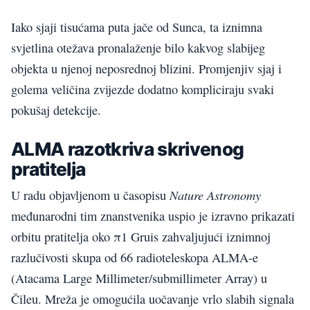
Iako sjaji tisućama puta jače od Sunca, ta iznimna
svjetlina otežava pronalaženje bilo kakvog slabijeg
objekta u njenoj neposrednoj blizini. Promjenjiv sjaj i
golema veličina zvijezde dodatno kompliciraju svaki
pokušaj detekcije.
ALMA razotkriva skrivenog
pratitelja
Nature Astronomy
U radu objavljenom u časopisu
međunarodni tim znanstvenika uspio je izravno prikazati
orbitu pratitelja oko π1 Gruis zahvaljujući iznimnoj
razlučivosti skupa od 66 radioteleskopa ALMA-e
(Atacama Large Millimeter/submillimeter Array) u
Čileu. Mreža je omogućila uočavanje vrlo slabih signala