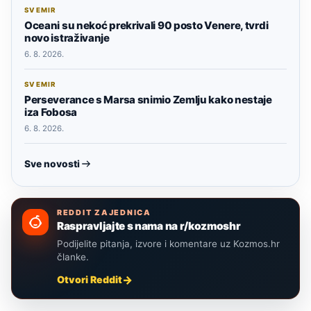
SVEMIR
Oceani su nekoć prekrivali 90 posto Venere, tvrdi
novo istraživanje
6. 8. 2026.
SVEMIR
Perseverance s Marsa snimio Zemlju kako nestaje
iza Fobosa
6. 8. 2026.
Sve novosti
REDDIT ZAJEDNICA
Raspravljajte s nama na r/kozmoshr
Podijelite pitanja, izvore i komentare uz Kozmos.hr
članke.
Otvori Reddit