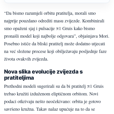
“Da bismo razumjeli orbitu pratitelja, morali smo
najprije pouzdano odrediti masu zvijezde. Kombinirali
smo opaženi sjaj i pulsacije π1 Gruis kako bismo
pronašli model koji najbolje odgovara”, objašnjava Mori.
Posebno ističe da bliski pratitelj može dodatno utjecati
na već složene procese koji obilježavaju posljednje faze
života ovakvih zvijezda.
Nova slika evolucije zvijezda s
pratiteljima
Prethodni modeli sugerirali su da bi pratitelj π1 Gruis
trebao kružiti izduženom eliptičnom orbitom. Novi
podaci otkrivaju nešto neočekivano: orbita je gotovo
savršeno kružna. Takav nalaz upućuje na to da se