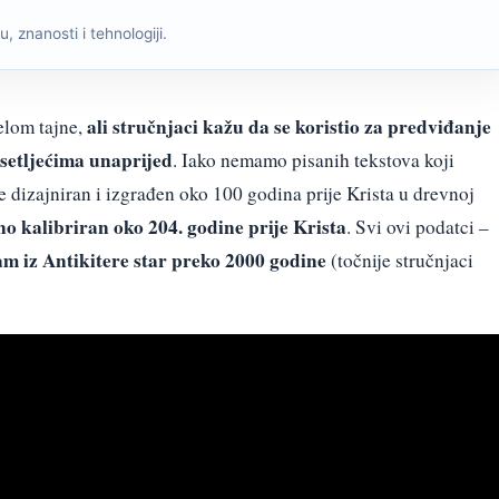
, znanosti i tehnologiji.
ali stručnjaci kažu da se koristio za predviđanje
elom tajne,
setljećima unaprijed
. Iako nemamo pisanih tekstova koji
e dizajniran i izgrađen oko 100 godina prije Krista u drevnoj
no kalibriran oko 204. godine prije Krista
. Svi ovi podatci –
m iz Antikitere star
preko 2000 godine
(točnije stručnjaci