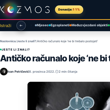
Preskoči na sadržaj
Donacije:
11%
Istraži
Mjesec
Egzoplaneti
Međuzvjezdani objekti
Naslovnica
Jeste li znali?
Antičko računalo koje ‘ne bi trebalo postojati’
JESTE LI ZNALI?
Antičko računalo koje ‘ne bi 
Ivan Petričević
8. prosinca 2022.
2 min čitanja