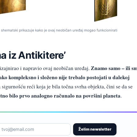
oji shematski prikazuje kako je ovaj neobičan uređaj mogao funkcionirati
 iz Antikitere’
Znamo samo – ili s
izajnirao i napravio ovaj neobičan uređaj.
ako kompleksno i složeno nije trebalo postojati u dalekoj
sigurnošću reći koja je bila točna svrha objekta, čini se da se
atno bilo prvo analogno računalo na površini planeta
.
Želim newsletter