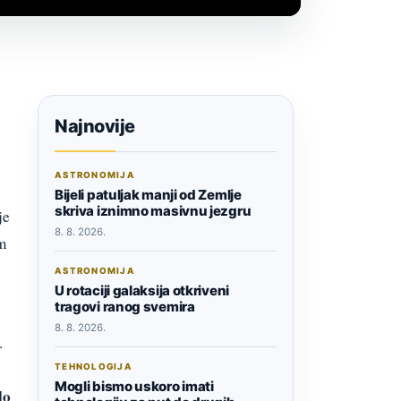
Najnovije
ASTRONOMIJA
Bijeli patuljak manji od Zemlje
skriva iznimno masivnu jezgru
je
8. 8. 2026.
m
ASTRONOMIJA
U rotaciji galaksija otkriveni
tragovi ranog svemira
8. 8. 2026.
.
TEHNOLOGIJA
Mogli bismo uskoro imati
lo