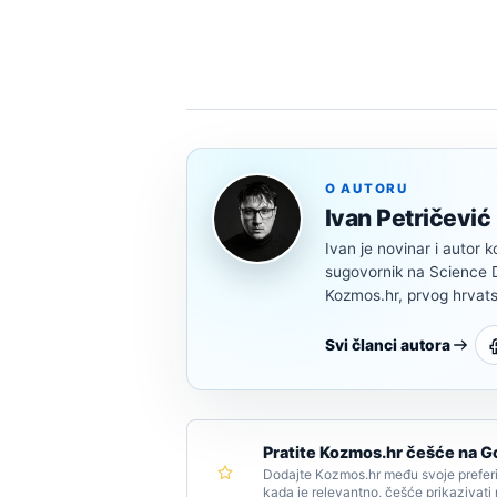
O AUTORU
Ivan Petričević
Ivan je novinar i autor k
sugovornik na Science Di
Kozmos.hr, prvog hrvats
Svi članci autora
Pratite Kozmos.hr češće na G
Dodajte Kozmos.hr među svoje preferi
kada je relevantno, češće prikazivati