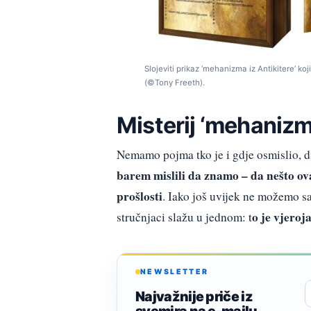
Slojeviti prikaz ‘mehanizma iz Antikitere’ k
(©Tony Freeth).
Misterij ‘mehanizma
Nemamo pojma tko je i gdje osmislio, d
barem mislili da znamo – da nešto ov
prošlosti
. Iako još uvijek ne možemo sa 
o je vjeroj
stručnjaci slažu u jednom: t
NEWSLETTER
Najvažnije priče iz