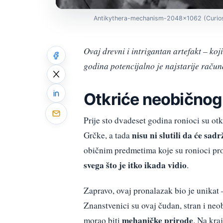
Antikythera-mechanism-2048x1062 (Curio
Ovaj drevni i intrigantan artefakt – koji
godina potencijalno je najstarije račun
Otkriće neobičnog
Prije sto dvadeset godina ronioci su ot
nisu ni slutili da će sad
Grčke, a tada
običnim predmetima koje su ronioci pro
svega što je itko ikada vidio
.
Zapravo, ovaj pronalazak bio je unikat –
Znanstvenici su ovaj čudan, stran i neo
mehaničke prirode
morao biti
. Na kra