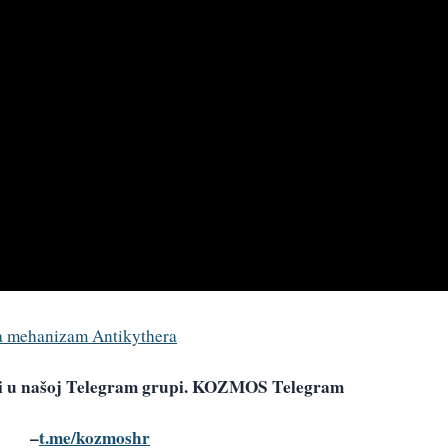
 za mehanizam Antikythera
avi u našoj Telegram grupi. KOZMOS Telegram
–
t.me/kozmoshr