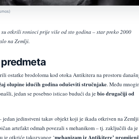
smos)
 su otkrili ronioci prije više od sto godina – star preko 2000
alo na Zemlji.
 predmeta
krili ostatke brodoloma kod otoka Antikitera na prostoru današn
ržaj olupine idućih godina oduševiti stručnjake
. Među mnogi
bio drugačiji od
našli, jedan se posebno isticao budući da je
 jedan jedinstveni takav objekt koji je ikada otkriven na Zemlji
bičan artefakt odmah povezali s mehanikom – tj. zaključili da je
mehanizam iz Antikitere’ promijeni
ju je otkriće takozvanog ‘