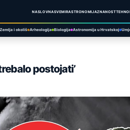
NASLOVNA
SVEMIR
ASTRONOMIJA
ZNANOST
TEHNO
Zemlja i okoliš
Arheologija
Biologija
Astronomija u Hrvatskoj
Umje
trebalo postojati’