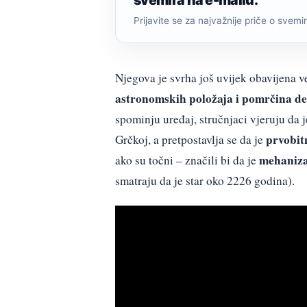
svemira na e-mailu.
Prijavite se za najvažnije priče o svemiru
Njegova je svrha još uvijek obavijena v
astronomskih položaja i pomrčina de
spominju uređaj, stručnjaci vjeruju da j
prvobit
Grčkoj, a pretpostavlja se da je
mehaniza
ako su točni – značili bi da je
smatraju da je star oko 2226 godina).