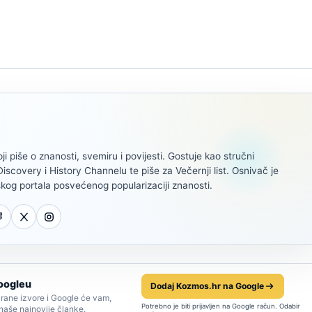
oji piše o znanosti, svemiru i povijesti. Gostuje kao stručni
scovery i History Channelu te piše za Večernji list. Osnivač je
kog portala posvećenog popularizaciji znanosti.
oogleu
Dodaj Kozmos.hr na Google
rane izvore i Google će vam,
Potrebno je biti prijavljen na Google račun. Odabir
 naše najnovije članke.