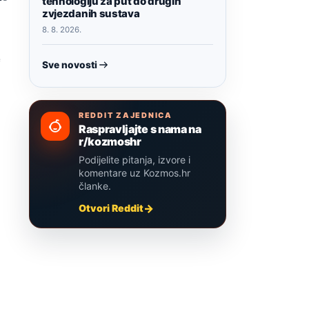
tehnologiju za put do drugih
zvjezdanih sustava
8. 8. 2026.
j
e
Sve novosti
REDDIT ZAJEDNICA
Raspravljajte s nama na
r/kozmoshr
Podijelite pitanja, izvore i
komentare uz Kozmos.hr
članke.
Otvori Reddit