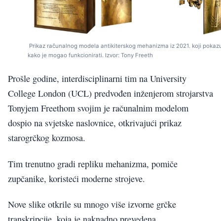
Prikaz računalnog modela antikiterskog mehanizma iz 2021. koji pokaz
kako je mogao funkcionirati. Izvor: Tony Freeth
Prošle godine, interdisciplinarni tim na University
College London (UCL) predvođen inženjerom strojarstva
Tonyjem Freethom svojim je računalnim modelom
dospio na svjetske naslovnice, otkrivajući prikaz
starogrčkog kozmosa.
Tim trenutno gradi repliku mehanizma, pomiče
zupčanike, koristeći moderne strojeve.
Nove slike otkrile su mnogo više izvorne grčke
transkripcije, koja je naknadno prevedena.