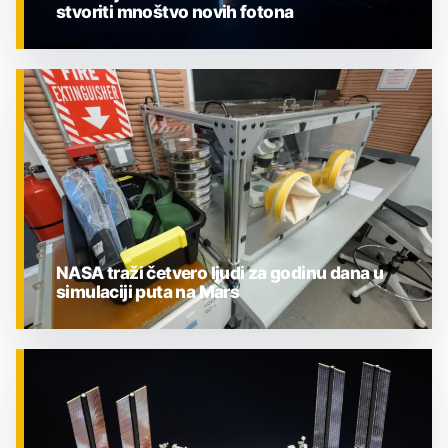
stvoriti mnoštvo novih fotona
ZNANOST
NASA traži četvero ljudi za godinu dana u
simulaciji puta na Mars
ZNANOST