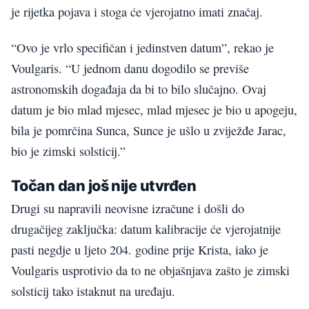
je rijetka pojava i stoga će vjerojatno imati značaj.
“Ovo je vrlo specifičan i jedinstven datum”, rekao je
Voulgaris. “U jednom danu dogodilo se previše
astronomskih događaja da bi to bilo slučajno. Ovaj
datum je bio mlad mjesec, mlad mjesec je bio u apogeju,
bila je pomrčina Sunca, Sunce je ušlo u zviježđe Jarac,
bio je zimski solsticij.”
Točan dan još nije utvrđen
Drugi su napravili neovisne izračune i došli do
drugačijeg zaključka: datum kalibracije će vjerojatnije
pasti negdje u ljeto 204. godine prije Krista, iako je
Voulgaris usprotivio da to ne objašnjava zašto je zimski
solsticij tako istaknut na uređaju.