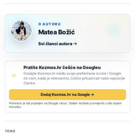
O AUTORU
Matea Božić
Svi članci autora
Pratite Kozmos.hr češće na Googleu
Dodajte Kozmos.hr među svoje preferirane izvore i Google
će vam, kada je relevantno, češće prikazivati naše najnovije
članke.
Dodaj Kozmos.hr na Google
Potrebno je biti prijavljen na Google račun. Odabir možete promijeniti u bilo kojem
trenutku.
TEME