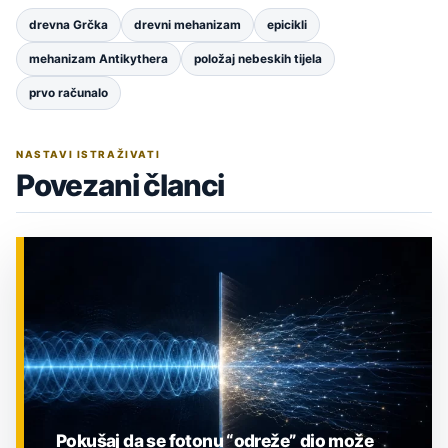
drevna Grčka
drevni mehanizam
epicikli
mehanizam Antikythera
položaj nebeskih tijela
prvo računalo
NASTAVI ISTRAŽIVATI
Povezani članci
Pokušaj da se fotonu “odreže” dio može