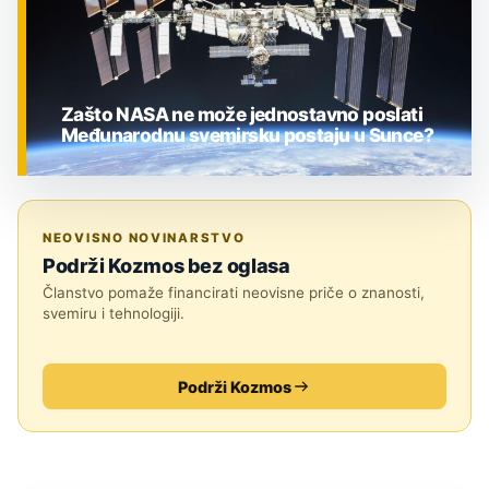
Zašto NASA ne može jednostavno poslati
Međunarodnu svemirsku postaju u Sunce?
ZNANOST
NEOVISNO NOVINARSTVO
Podrži Kozmos bez oglasa
Članstvo pomaže financirati neovisne priče o znanosti,
svemiru i tehnologiji.
Podrži Kozmos