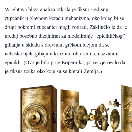
Wrightova bliža analiza otkrila je fiksni središnji
zupčanik u glavnom kotaču mehanizma, oko kojeg bi se
drugi pokretni zupčanici mogli rotirati. Zaključio je da je
uređaj posebno dizajniran za modeliranje “epicikličkog”
gibanja u skladu s drevnom grčkom idejom da se
nebeska tijela gibaju u kružnim obrascima, nazvanim
epicikli. (Ovo je bilo prije Kopernika, pa se vjerovalo da
je fiksna točka oko koje su se kretali Zemlja.)