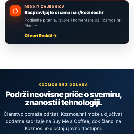
REDDIT ZAJEDNICA
Raspravljajte s nama na r/kozmoshr
Podijelite pitanja, izvore i komentare uz Kozmos.hr
članke.
Otvori Reddit
KOZMOS BEZ OGLASA
Podrži neovisne priče o svemiru,
znanosti i tehnologiji.
Članstvo pomaže održati Kozmos.hr i može uključivati
dodatne sadržaje na Buy Me a Coffee, dok članci na
Kozmos.hr-u ostaju javno dostupni.