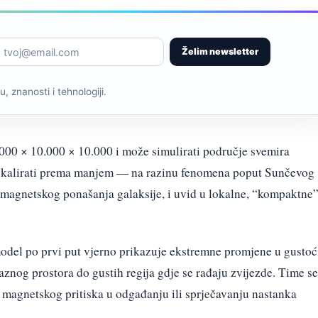
Želim newsletter
, znanosti i tehnologiji.
000 × 10.000 × 10.000 i može simulirati područje svemira
 i skalirati prema manjem — na razinu fenomena poput Sunčevog
 magnetskog ponašanja galaksije, i uvid u lokalne, “kompaktne
model po prvi put vjerno prikazuje ekstremne promjene u gustoć
nog prostora do gustih regija gdje se rađaju zvijezde. Time se
 magnetskog pritiska u odgađanju ili sprječavanju nastanka