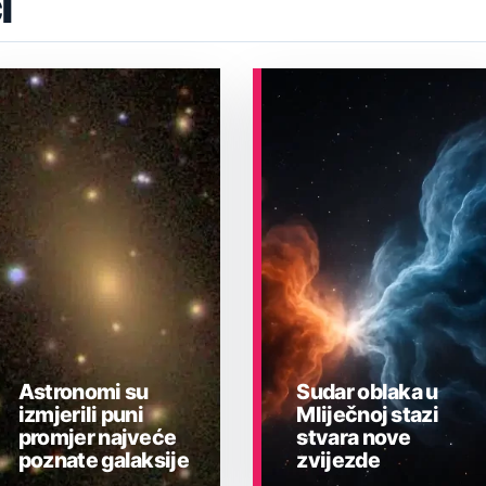
i
Astronomi su
Sudar oblaka u
izmjerili puni
Mliječnoj stazi
promjer najveće
stvara nove
poznate galaksije
zvijezde