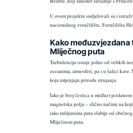
Beattie, koji također surađuje s Prince
U ovom projektu sudjelovali su i istraž
nacionalnog sveučilišta, Sveučilišta Hei
Kako međuzvjezdana tu
Mliječnog puta
Turbulencija ostaje jedno od velikih ne
oceanima, atmosferi, pa i u šalici kave
koja mijenjaju prirodu strujanja.
Iako je broj čestica u međuzvjezdanom 
magnetska polja – slično načinu na koji
iako milijunima puta slabije od običnog
Mliječnom putu.