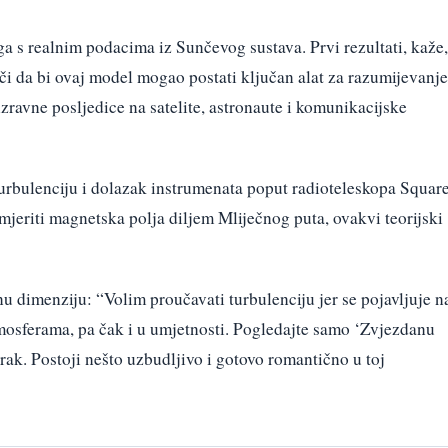
ga s realnim podacima iz Sunčevog sustava. Prvi rezultati, kaže,
i da bi ovaj model mogao postati ključan alat za razumijevanje
ravne posljedice na satelite, astronaute i komunikacijske
urbulenciju i dolazak instrumenata poput radioteleskopa Squar
mjeriti magnetska polja diljem Mliječnog puta, ovakvi teorijski
nu dimenziju: “Volim proučavati turbulenciju jer se pojavljuje n
mosferama, pa čak i u umjetnosti. Pogledajte samo ‘Zvjezdanu
rak. Postoji nešto uzbudljivo i gotovo romantično u toj