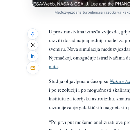
Međuzvjezdana turbulencija razotkriva kako
U prostranstvima između zvijezda, gdje s
razvili dosad najnapredniji model za pr
svemiru. Nova simulacija međuzvjezda
Njemačkoj, omogućuje istraživačima da 
puta
.
Studija objavljena u časopisu
Nature A
i po rezoluciji i po mogućnosti skalir
institutu za teorijsku astrofiziku, smat
razumijevanje galaktičkih magnetskih p
“Po prvi put možemo analizirati ove pro