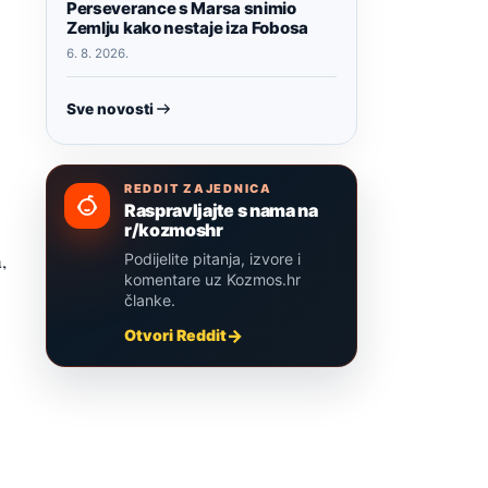
Perseverance s Marsa snimio
Zemlju kako nestaje iza Fobosa
6. 8. 2026.
Sve novosti
REDDIT ZAJEDNICA
Raspravljajte s nama na
r/kozmoshr
,
Podijelite pitanja, izvore i
komentare uz Kozmos.hr
članke.
Otvori Reddit