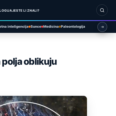
Otvori pr
LOGIJA
JESTE LI ZNALI?
tna inteligencija
Sunce
Medicina
Paleontologija
polja oblikuju