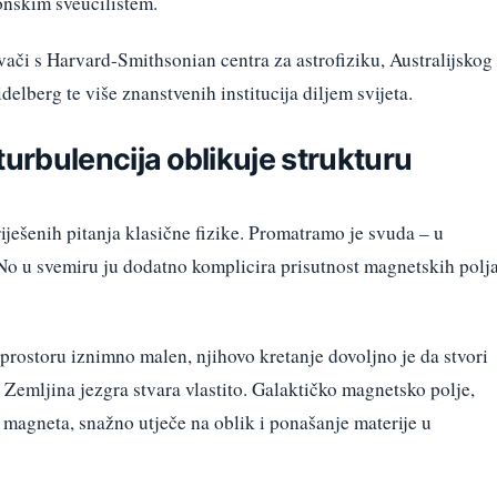
tonskim sveučilištem.
ivači s Harvard-Smithsonian centra za astrofiziku, Australijskog
delberg te više znanstvenih institucija diljem svijeta.
rbulencija oblikuje strukturu
riješenih pitanja klasične fizike. Promatramo je svuda – u
. No u svemiru ju dodatno komplicira prisutnost magnetskih polja
prostoru iznimno malen, njihovo kretanje dovoljno je da stvori
 Zemljina jezgra stvara vlastito. Galaktičko magnetsko polje,
 magneta, snažno utječe na oblik i ponašanje materije u