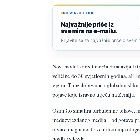
NEWSLETTER
Najvažnije priče iz
svemira na e-mailu.
Prijavite se za najvažnije priče o svemiru
Novi model koristi mrežu dimenzija 10.
veličine do 30 svjetlosnih godina, ali
vjetra. Time dobivamo i globalnu sliku
pojave koje izravno utječu na Zemlju.
Osim što simulira turbulentne tokove, 
međuzvjezdanog medija – od gotovo praz
otvara mogućnost kvantificiranja uloge
novih zvijezda.