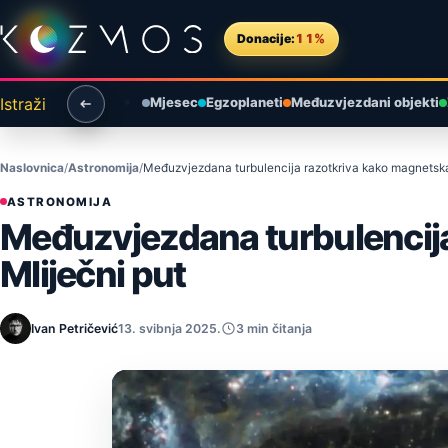
Preskoči na sadržaj
Donacije:
11%
Istraži
Mjesec
Egzoplaneti
Međuzvjezdani objekti
Naslovnica
Astronomija
Međuzvjezdana turbulencija razotkriva kako magnetska 
ASTRONOMIJA
Međuzvjezdana turbulencija
Mliječni put
Ivan Petričević
13. svibnja 2025.
3 min čitanja