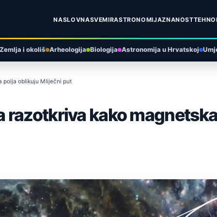
NASLOVNA
SVEMIR
ASTRONOMIJA
ZNANOST
TEHNO
Zemlja i okoliš
Arheologija
Biologija
Astronomija u Hrvatskoj
Umje
polja oblikuju Mliječni put
 razotkriva kako magnetska 