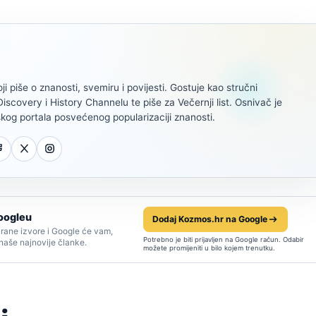
oji piše o znanosti, svemiru i povijesti. Gostuje kao stručni
scovery i History Channelu te piše za Večernji list. Osnivač je
kog portala posvećenog popularizaciji znanosti.
oogleu
Dodaj Kozmos.hr na Google
rane izvore i Google će vam,
Potrebno je biti prijavljen na Google račun. Odabir
 naše najnovije članke.
možete promijeniti u bilo kojem trenutku.