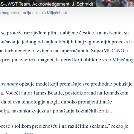
 magnetska polja oblikuju Mliječni put
e proteže razrijeđeni plin i nabijene čestice, znanstvenici su
oučavanje jednog od najkaotičnijih i najzagonetnijih procesa u
ne turbulencije, razvijena na superračunalu SuperMUC-NG u
prvi put zavire u magnetski nered koji oblikuje srce
Mliječnog
stronomy
opisuje model koji premašuje sve prethodne pokušaje
anja. Vodeći autor James Beattie, postdoktorand na Kanadskom
ra da bi ova tehnologija mogla duboko promijeniti naše
olja, nastanka zvijezda i ponašanja kozmičkih zraka.
cese s tolikom preciznošću i na različitim skalama,” rekao je