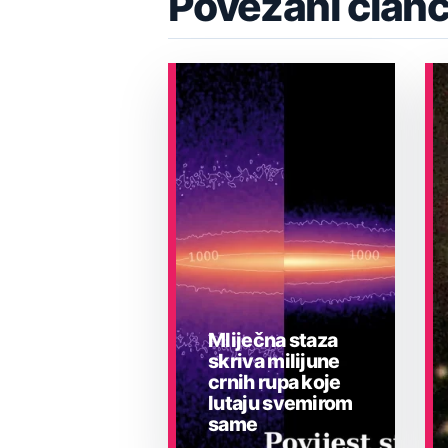
Povezani članc
Mliječna staza
skriva milijune
crnih rupa koje
lutaju svemirom
same