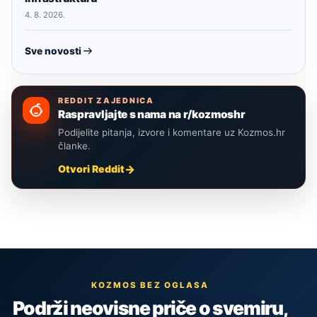
4. 8. 2026.
Sve novosti
REDDIT ZAJEDNICA
Raspravljajte s nama na r/kozmoshr
Podijelite pitanja, izvore i komentare uz Kozmos.hr
članke.
Otvori Reddit
KOZMOS BEZ OGLASA
Podrži neovisne priče o svemiru,