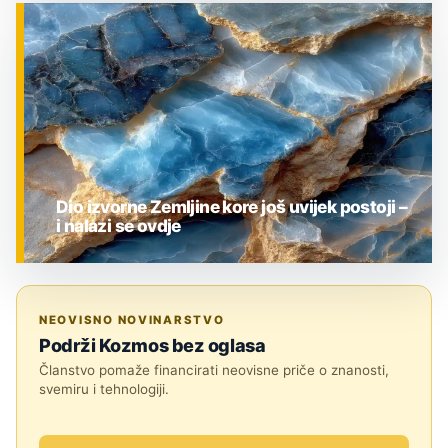
ZNANOST
Dio izvorne Zemljine kore još uvijek postoji –
i nalazi se ovdje
ZNANOST
NEOVISNO NOVINARSTVO
Podrži Kozmos bez oglasa
Članstvo pomaže financirati neovisne priče o znanosti,
svemiru i tehnologiji.