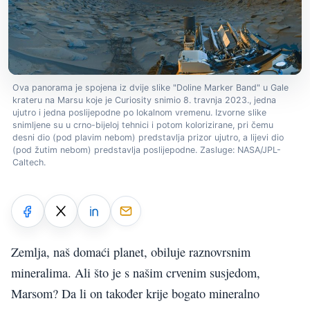
Ova panorama je spojena iz dvije slike "Doline Marker Band" u Gale
krateru na Marsu koje je Curiosity snimio 8. travnja 2023., jedna
ujutro i jedna poslijepodne po lokalnom vremenu. Izvorne slike
snimljene su u crno-bijeloj tehnici i potom kolorizirane, pri čemu
desni dio (pod plavim nebom) predstavlja prizor ujutro, a lijevi dio
(pod žutim nebom) predstavlja poslijepodne. Zasluge: NASA/JPL-
Caltech.
Zemlja, naš domaći planet, obiluje raznovrsnim
mineralima. Ali što je s našim crvenim susjedom,
Marsom? Da li on također krije bogato mineralno