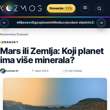
Preskoči na sadržaj
Donacije:
11%
Otvori izbornik
Otvori pretragu
Mjesec
Egzoplaneti
Međuzvjezdani objekti
Zemlja i ok
Naslovnica
Znanost
ZNANOST
Mars ili Zemlja: Koji planet
ima više minerala?
Kozmos.hr
7. rujna 2023.
2 min čitanja