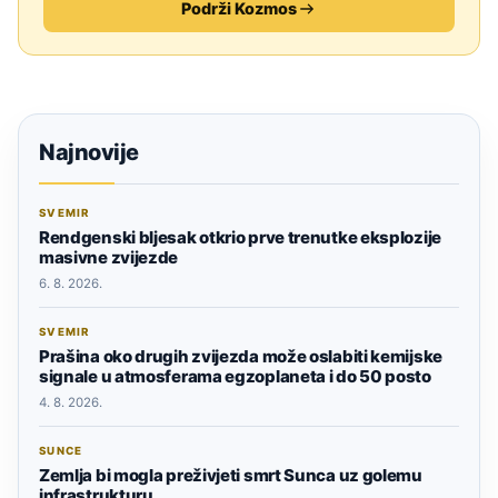
Podrži Kozmos
Najnovije
SVEMIR
Rendgenski bljesak otkrio prve trenutke eksplozije
masivne zvijezde
6. 8. 2026.
SVEMIR
Prašina oko drugih zvijezda može oslabiti kemijske
signale u atmosferama egzoplaneta i do 50 posto
4. 8. 2026.
SUNCE
Zemlja bi mogla preživjeti smrt Sunca uz golemu
infrastrukturu