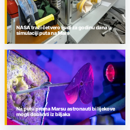
NASA traži četvero ljudi za godinu dana u
simulaciji puta na Mars
ZNANOST
Na putu prema Marsu astronauti bi lijekove
mogli dobivati iz biljaka