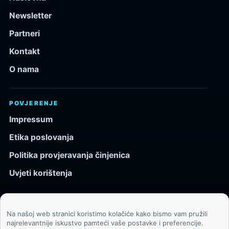
Newsletter
Partneri
Kontakt
O nama
POVJERENJE
Impressum
Etika poslovanja
Politika provjeravanja činjenica
Uvjeti korištenja
Na našoj web stranici koristimo kolačiće kako bismo vam pružili
© 2026 Kozmos.hr. Sva prava pridržana.
najrelevantnije iskustvo pamteći vaše postavke i preferencije.