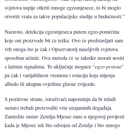
svjetova uspije otkriti mnoge egzomjesece, to bi moglo
otvoriti vrata za takve populacijske studije u budućnosti.”
Naravno, detekcija egzomjeseca putem egzo-pomrčina
koje oni proizvode bit će teška. Ovo će predstavljati sam
vrh onoga što je čak i Opservatorij naseljivih svjetova
sposoban učiniti. Ova metoda će se također morati nositi
egzo-prstene
s lažnim signalima. To uključuje moguće “
”
pa čak i varijabilnost vremena i rotaciju koja mijenja
albedo ili ukupnu svjetlinu glavne zvijezde.
S pozitivne strane, istraživači napominju da bi mlađi
sustavi trebali proizvoditi više uzajamnih događaja.
Zamislite sustav Zemlja-Mjesec rano u njegovoj povijesti
kada je Mjesec tek bio odvojen od Zemlje i bio mnogo