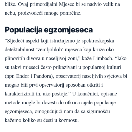
bliže. Ovaj primordijalni Mjesec bi se nadvio velik na
nebu, proizvodeći mnoge pomrčine.
Populacija egzomjeseca
“Sljedeći aspekt koji istražujemo je spektroskopska
detektabilnost ‘zemljolikih’ mjeseca koji kruže oko
plinovitih divova u naseljivoj zoni,” kaže Limbach. “Iako
su takvi mjeseci često prikazivani u popularnoj kulturi
(npr. Endor i Pandora), opservatorij naseljivih svjetova bi
mogao biti prvi opservatorij sposoban otkriti i
karakterizirati ih, ako postoje.” U konačnici, opisane
metode mogle bi dovesti do otkrića cijele populacije
egzomjeseca, omogućujući nam da sa sigurnošću
kažemo koliko su česti u kozmosu.