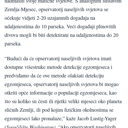
nadmašiti svoje matične svjetove. S analognim sustavom
Zemlja-Mjesec, opservatorij naseljivih svjetova se
očekuje vidjeti 2-20 uzajamnih događaja na
udaljenostima do 10 parseka. Veći događaji plinovitih
divova mogli bi biti detektirani na udaljenostima do 20
parseka.
“Budući da će opservatorij naseljivih svjetova imati
dostupne višestruke metode detekcije egzomjeseca i
predviđamo da će ove metode olakšati detekciju
egzomjeseca, opservatorij naseljivih svjetova bi mogao
otkriti opće informacije o populaciji egzomjeseca, kao
što su koliko su česti ili rijetki veliki mjeseci oko planeta
sličnih Zemlji, ili pod kojim fizičkim okolnostima se
egzomjeseci lako pronalaze,” kaže Jacob Lustig-Yager
Sveučilište Washington)
(
. “Ako opservatorij naseljivih