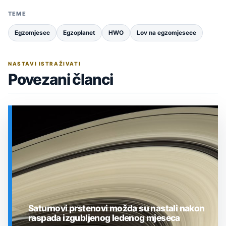
TEME
Egzomjesec
Egzoplanet
HWO
Lov na egzomjesece
NASTAVI ISTRAŽIVATI
Povezani članci
Saturnovi prstenovi možda su nastali nakon
raspada izgubljenog ledenog mjeseca