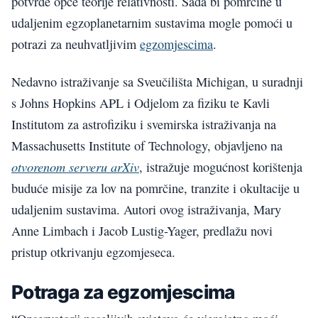
potvrde opće teorije relativnosti. Sada bi pomrčine u
udaljenim egzoplanetarnim sustavima mogle pomoći u
potrazi za neuhvatljivim
egzomjescima
.
Nedavno istraživanje sa Sveučilišta Michigan, u suradnji
s Johns Hopkins APL i Odjelom za fiziku te Kavli
Institutom za astrofiziku i svemirska istraživanja na
Massachusetts Institute of Technology, objavljeno na
otvorenom serveru arXiv
, istražuje mogućnost korištenja
buduće misije za lov na pomrčine, tranzite i okultacije u
udaljenim sustavima. Autori ovog istraživanja, Mary
Anne Limbach i Jacob Lustig-Yager, predlažu novi
pristup otkrivanju egzomjeseca.
Potraga za egzomjescima