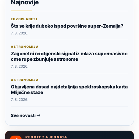
Najnovije
EGZOPLANETI
Što se krije duboko ispod površine super-Zemalja?
7. 8. 2026.
ASTRONOMIJA
Zagonetni rendgenski signal iz mlaza supermasivne
crne rupe zbunjuje astronome
7. 8. 2026.
ASTRONOMIJA
Objavljena dosad najdetaljnija spektroskopska karta
Mliječne staze
7. 8. 2026.
Sve novosti
REDDIT ZAJEDNICA