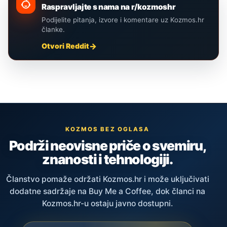
Raspravljajte s nama na r/kozmoshr
Podijelite pitanja, izvore i komentare uz Kozmos.hr
članke.
Otvori Reddit
KOZMOS BEZ OGLASA
Podrži neovisne priče o svemiru,
znanosti i tehnologiji.
Članstvo pomaže održati Kozmos.hr i može uključivati
dodatne sadržaje na Buy Me a Coffee, dok članci na
Kozmos.hr-u ostaju javno dostupni.