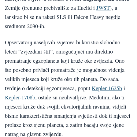
Zemlje (trenutno prebivalište za Euclid i
JWST
), a
lansirao bi se na raketi SLS ili Falcon Heavy negdje
sredinom 2030-ih.
Opservatorij naseljivih svjetova bi koristio slobodno
leteći “zvjezdani štit”, omogućujući mu direktno
promatranje egzoplaneta koji kruže oko zvijezda. Ono
što posebno privlači promatrače je mogućnost viđenja
velikih mjeseca koji kruže oko tih planeta. Do sada,
tvrdnje o detekciji egzomjeseca, poput
Kepler-1625b
i
Kepler-1708b
, ostale su neuhvatljive. Međutim, ako ti
mjeseci kruže duž svojih ekvatorijalnih ravnina, vidjeli
bismo karakteristična smanjenja svjetlosti dok ti mjeseci
prolaze kroz sjenu planeta, a zatim bacaju svoje sjene
natrag na glavnu zvijezdu.