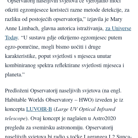
“Opservatorij naseljivih svjetova će vjerojatno moći
otkriti egzomjesece koristeći razne metode detekcije, za
razliku od postojećih opservatorija,” izjavila je Mary
Anne Limbach, glavna autorica istraživanja,
za Universe
Today
. “U sustavu gdje otkrijemo egzomjesec putem
egzo-pomrčine, mogli bismo uočiti i druge
karakteristike, poput svjetlosti s mjeseca unutar
kombiniranog spektra reflektirane svjetlosti mjeseca i
planeta.”
Predloženi Opservatorij naseljivih svjetova (na engl.
Habitable Worlds Observatory – HWO) izveden je iz
Large UV Optical Infrared
koncepta
LUVOIR-B
(
telescope
). Ovaj koncept je naglašen u Astro2020
pregledu za svemirsku astronomiju. Opservatorij
naseljivih svjetova bi radio s točke Lagrangea L2 Sunca-