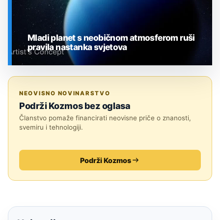
Mladi planet s neobičnom atmosferom ruši
pravila nastanka svjetova
SVEMIR
NEOVISNO NOVINARSTVO
Podrži Kozmos bez oglasa
Članstvo pomaže financirati neovisne priče o znanosti,
svemiru i tehnologiji.
Podrži Kozmos