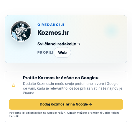
O REDAKCIJI
Kozmos.hr
Svi članci redakcije
Web
PROFILI
Pratite Kozmos.hr češće na Googleu
Dodajte Kozmos.hr među svoje preferirane izvore i Google
će vam, kada je relevantno, češće prikazivati naše najnovije
članke.
Dodaj Kozmos.hr na Google
Potrebno je biti prijavljen na Google račun. Odabir možete promijeniti u bilo kojem
trenutku.