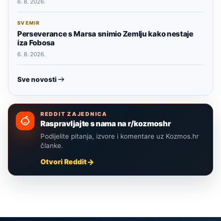
6. 8. 2026.
SVEMIR
Perseverance s Marsa snimio Zemlju kako nestaje
iza Fobosa
6. 8. 2026.
Sve novosti
REDDIT ZAJEDNICA
Raspravljajte s nama na r/kozmoshr
Podijelite pitanja, izvore i komentare uz Kozmos.hr
članke.
Otvori Reddit