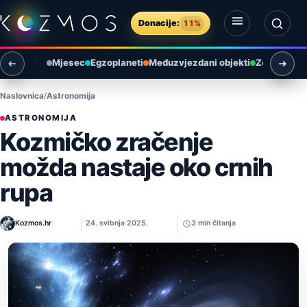
Preskoči na sadržaj
Donacije:
11%
Otvori izbornik
Otvori pretragu
Mjesec
Egzoplaneti
Međuzvjezdani objekti
Zemlja i ok
Naslovnica
Astronomija
ASTRONOMIJA
Kozmičko zračenje
možda nastaje oko crnih
rupa
Kozmos.hr
24. svibnja 2025.
3 min čitanja