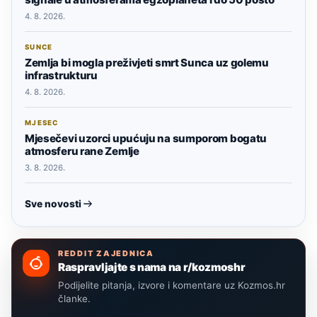
4. 8. 2026.
SUNCE
Zemlja bi mogla preživjeti smrt Sunca uz golemu
infrastrukturu
4. 8. 2026.
MJESEC
Mjesečevi uzorci upućuju na sumporom bogatu
atmosferu rane Zemlje
3. 8. 2026.
Sve novosti
REDDIT ZAJEDNICA
Raspravljajte s nama na r/kozmoshr
Podijelite pitanja, izvore i komentare uz Kozmos.hr
članke.