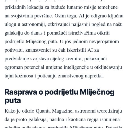
prikladnih lokacija za buduće lunarno misije temeljene
na svojstvima površine. Osim toga, AI je odigrao ključnu
ulogu u astronomiji, otkrivajući najjasniji pogled na našu
galaksiju do danas i pomažući istraživačima otkriti
podrijetlo Mliječnog puta. U još jednom nevjerojatnom
pothvatu, znanstvenici su čak iskoristili AI za
predviđanje svojstava cijelog svemira, pokazujući
ogroman potencijal umjetne inteligencije u otključavanju
tajni kozmosa i poticanju znanstvenog napretka.
Rasprava o podrijetlu Mliječnog
puta
Kako je otkrio Quanta Magazine, astronomi teoretiziraju
da je proto-galaksija, nasilna i kaotična regija ispunjena
mladim zvijezdama, prethodila Mliječnom putu. Pojavile