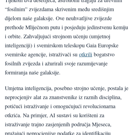
“fosilnim” zvijezdama skrivenim među središnjim
dijelom naše galaksije. Ove neuhvatljive zvijezde
prethode Mliječnom putu i posjeduju jedinstvenu kemiju
i orbite. Zahvaljujući strojnom učenju (umjetnoj
inteligenciji) i svemirskom teleskopu Gaia Europske
svemirske agencije, istraživači su
otkrili
bogatstvo
fosilnih zvijezda i ažurirali svoje razumijevanje
formiranja naše galaksije.
Umjetna inteligencija, posebno strojno učenje, postala je
neprocjenjiv alat za znanstvenike iz raznih disciplina,
potičući istraživanje i omogućujući revolucionarna
otkrića. Na primjer, AI sustavi su korišteni za
istraživanje trajno zasjenjenih područja Mjeseca,
pružajući neprocjenjive podatke za identifikaciju