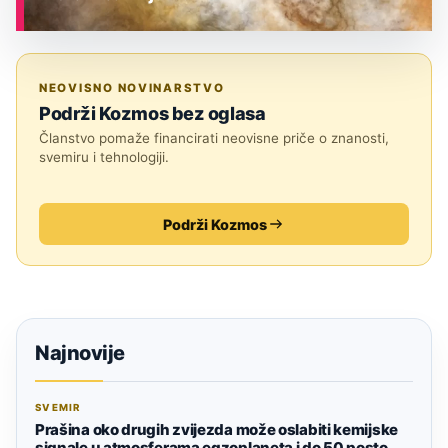
ASTRONOMIJA
NEOVISNO NOVINARSTVO
Podrži Kozmos bez oglasa
Članstvo pomaže financirati neovisne priče o znanosti,
svemiru i tehnologiji.
Podrži Kozmos
Najnovije
SVEMIR
Prašina oko drugih zvijezda može oslabiti kemijske
signale u atmosferama egzoplaneta i do 50 posto