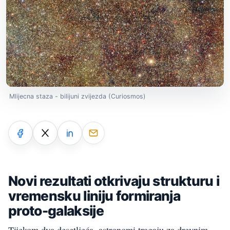
Mlijecna staza - bilijuni zvijezda (Curiosmos)
Novi rezultati otkrivaju strukturu i
vremensku liniju formiranja
proto-galaksije
Tijekom dva desetljeća, astronomi tragaju za drevnim