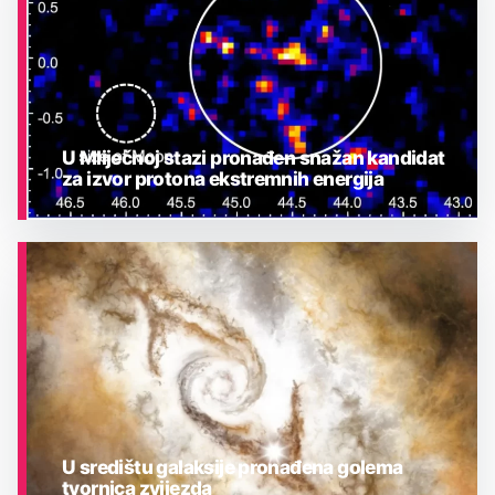
U Mliječnoj stazi pronađen snažan kandidat
za izvor protona ekstremnih energija
ASTRONOMIJA
U središtu galaksije pronađena golema
tvornica zvijezda