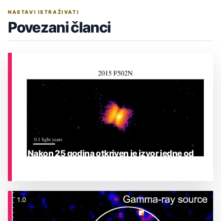
NASTAVI ISTRAŽIVATI
Povezani članci
Nakon 25 godina otkriven je izvor jedne od
najrjeđih eksplozija u Mliječnoj stazi
ASTRONOMIJA