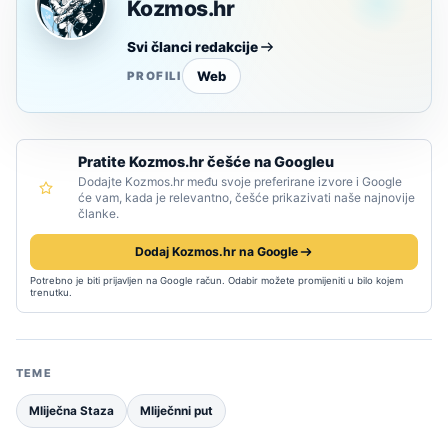
Kozmos.hr
Svi članci redakcije
Web
PROFILI
Pratite Kozmos.hr češće na Googleu
Dodajte Kozmos.hr među svoje preferirane izvore i Google
će vam, kada je relevantno, češće prikazivati naše najnovije
članke.
Dodaj Kozmos.hr na Google
Potrebno je biti prijavljen na Google račun. Odabir možete promijeniti u bilo kojem
trenutku.
TEME
Mliječna Staza
Mliječnni put