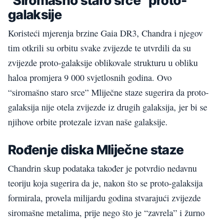
“Siromašno staro srce” proto-
galaksije
Koristeći mjerenja brzine Gaia DR3, Chandra i njegov
tim otkrili su orbitu svake zvijezde te utvrdili da su
zvijezde proto-galaksije oblikovale strukturu u obliku
haloa promjera 9 000 svjetlosnih godina. Ovo
“siromašno staro srce” Mliječne staze sugerira da proto-
galaksija nije otela zvijezde iz drugih galaksija, jer bi se
njihove orbite protezale izvan naše galaksije.
Rođenje diska Mliječne staze
Chandrin skup podataka također je potvrdio nedavnu
teoriju koja sugerira da je, nakon što se proto-galaksija
formirala, provela milijardu godina stvarajući zvijezde
siromašne metalima, prije nego što je “zavrela” i žurno