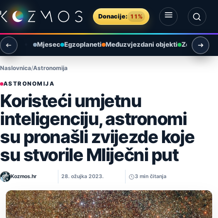
Preskoči na sadržaj
Donacije:
11%
Otvori izbornik
Otvori pretragu
Mjesec
Egzoplaneti
Međuzvjezdani objekti
Zemlja i ok
Naslovnica
Astronomija
ASTRONOMIJA
Koristeći umjetnu
inteligenciju, astronomi
su pronašli zvijezde koje
su stvorile Mliječni put
Kozmos.hr
28. ožujka 2023.
3 min čitanja