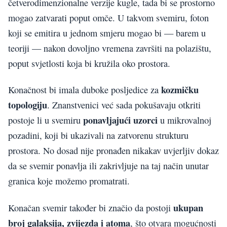
četverodimenzionalne verzije kugle, tada bi se prostorno
mogao zatvarati poput omče. U takvom svemiru, foton
koji se emitira u jednom smjeru mogao bi — barem u
teoriji — nakon dovoljno vremena završiti na polazištu,
poput svjetlosti koja bi kružila oko prostora.
kozmičku
Konačnost bi imala duboke posljedice za
topologiju
. Znanstvenici već sada pokušavaju otkriti
ponavljajući uzorci
postoje li u svemiru
u mikrovalnoj
pozadini, koji bi ukazivali na zatvorenu strukturu
prostora. No dosad nije pronađen nikakav uvjerljiv dokaz
da se svemir ponavlja ili zakrivljuje na taj način unutar
granica koje možemo promatrati.
ukupan
Konačan svemir također bi značio da postoji
broj galaksija, zvijezda i atoma
, što otvara mogućnosti