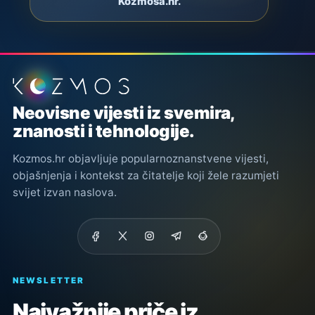
Kozmosa.hr.
Podnožje stranice
Neovisne vijesti iz svemira,
znanosti i tehnologije.
Kozmos.hr objavljuje popularnoznanstvene vijesti,
objašnjenja i kontekst za čitatelje koji žele razumjeti
svijet izvan naslova.
NEWSLETTER
Najvažnije priče iz