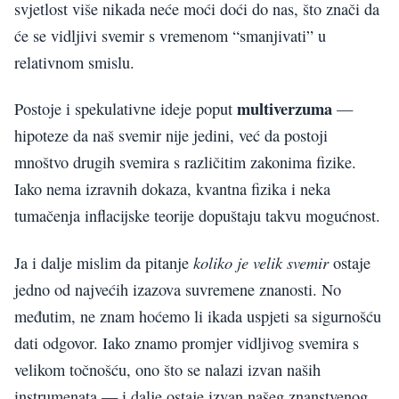
svjetlost više nikada neće moći doći do nas, što znači da
će se vidljivi svemir s vremenom “smanjivati” u
relativnom smislu.
multiverzuma
Postoje i spekulativne ideje poput
—
hipoteze da naš svemir nije jedini, već da postoji
mnoštvo drugih svemira s različitim zakonima fizike.
Iako nema izravnih dokaza, kvantna fizika i neka
tumačenja inflacijske teorije dopuštaju takvu mogućnost.
koliko je velik svemir
Ja i dalje mislim da pitanje
ostaje
jedno od najvećih izazova suvremene znanosti. No
međutim, ne znam hoćemo li ikada uspjeti sa sigurnošću
dati odgovor. Iako znamo promjer vidljivog svemira s
velikom točnošću, ono što se nalazi izvan naših
instrumenata — i dalje ostaje izvan našeg znanstvenog