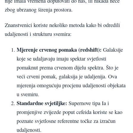
nije imala vremena doputovati do nas, ili nikada neće
zbog ubrzanog širenja prostora.
Znanstvenici koriste nekoliko metoda kako bi odredili
udaljenosti i strukturu svemira:
Mjerenje crvenog pomaka (redshift):
Galaksije
koje se udaljavaju imaju spektar svjetlosti
pomaknut prema crvenom dijelu spektra. Što je
veći crveni pomak, galaksija je udaljenija. Ova
mjerenja omogućuju procjenu udaljenosti objekata
u svemiru.
Standardne svjetiljke:
Supernove tipa Ia i
promjenjive zvijezde poput cefeida koriste se kao
poznate svjetlosne referentne točke za izračun
udaljenosti.