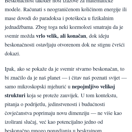
Beskonačnost također nosi izazove za matematičke
modele. Računati s neograničenom količinom energije ili
mase dovodi do paradoksa i poteškoća u fizikalnim
jednadžbama. Zbog toga neki kozmolozi smatraju da je
vrlo velik, ali konačan
svemir možda
, dok ideju
beskonačnosti ostavljaju otvorenom dok ne stignu čvršći
dokazi.
Ipak, ako se pokaže da je svemir stvarno beskonačan, to
bi značilo da je naš planet — i čitav naš poznati svijet —
nepojmljivo velikoj
samo mikroskopski mjehurić u
strukturi
koja se proteže zauvijek. U tom kontekstu,
pitanja o podrijetlu, jedinstvenosti i budućnosti
čovječanstva poprimaju novu dimenziju — ne više kao
izolirani slučaj, već kao potencijalno jedno od
beskonačno mnogo ponavljanja u beskrajnom