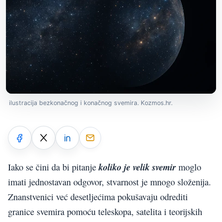
ilustracija bezkonačnog i konačnog svemira. Kozmos.hr.
koliko je velik svemir
Iako se čini da bi pitanje
moglo
imati jednostavan odgovor, stvarnost je mnogo složenija.
Znanstvenici već desetljećima pokušavaju odrediti
granice svemira pomoću teleskopa, satelita i teorijskih