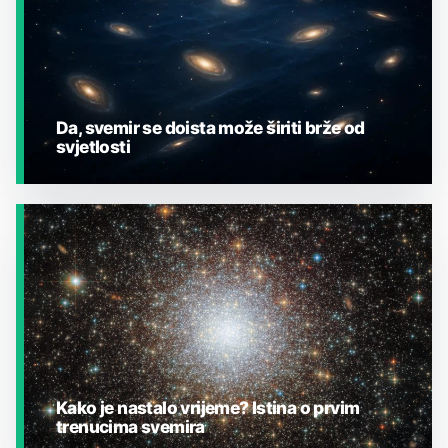
Da, svemir se doista može širiti brže od
svjetlosti
JESTE LI ZNALI?
Kako je nastalo vrijeme? Istina o prvim
trenucima svemira