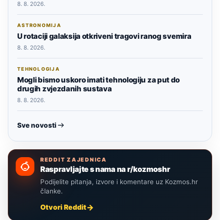
8. 8. 2026.
ASTRONOMIJA
U rotaciji galaksija otkriveni tragovi ranog svemira
8. 8. 2026.
TEHNOLOGIJA
Mogli bismo uskoro imati tehnologiju za put do
drugih zvjezdanih sustava
8. 8. 2026.
Sve novosti
REDDIT ZAJEDNICA
Raspravljajte s nama na r/kozmoshr
Podijelite pitanja, izvore i komentare uz Kozmos.hr
članke.
Otvori Reddit