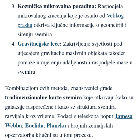
Kozmička mikrovalna pozadina:
Raspodjela
mikrovalnog zračenja koje je ostalo od
Velikog
praska
otkriva ključne informacije o geometriji i
širenju svemira.
Gravitacijske leće
:
Zakrivljenje svjetlosti pod
utjecajem gravitacije masivnih objekata također
pomaže u mjerenju udaljenosti i raspodjele mase u
svemiru.
Kombinacijom ovih metoda, znanstvenici grade
trodimenzionalne karte svemira
koje otkrivaju kako su
galaksije raspoređene i kako se struktura svemira
Jamesa
razvijala kroz vrijeme. Podaci s teleskopa poput
Webba
Euclida
Plancka
,
,
i brojnih zemaljskih
opservatorija ključni su u tom procesu.