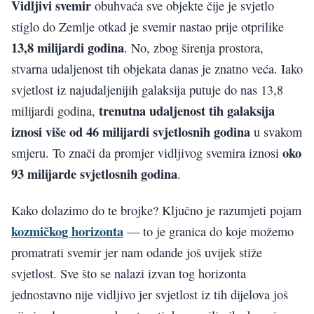
Vidljivi svemir
obuhvaća sve objekte čije je svjetlo
stiglo do Zemlje otkad je svemir nastao prije otprilike
13,8 milijardi godina
. No, zbog širenja prostora,
stvarna udaljenost tih objekata danas je znatno veća. Iako
svjetlost iz najudaljenijih galaksija putuje do nas 13,8
trenutna udaljenost tih galaksija
milijardi godina,
iznosi više od 46 milijardi svjetlosnih godina
u svakom
oko
smjeru. To znači da promjer vidljivog svemira iznosi
93 milijarde svjetlosnih godina
.
Kako dolazimo do te brojke? Ključno je razumjeti pojam
kozmičkog horizonta
— to je granica do koje možemo
promatrati svemir jer nam odande još uvijek stiže
svjetlost. Sve što se nalazi izvan tog horizonta
jednostavno nije vidljivo jer svjetlost iz tih dijelova još