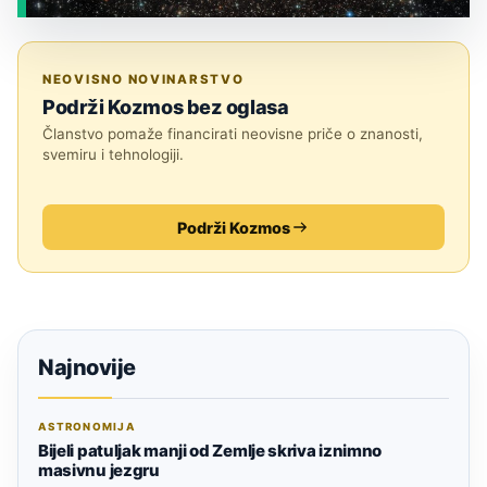
JESTE LI ZNALI?
NEOVISNO NOVINARSTVO
Podrži Kozmos bez oglasa
Članstvo pomaže financirati neovisne priče o znanosti,
svemiru i tehnologiji.
Podrži Kozmos
Najnovije
ASTRONOMIJA
Bijeli patuljak manji od Zemlje skriva iznimno
masivnu jezgru