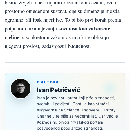
bismo živjeli u beskrajnom kozmičkom oceanu, već u
prostorno omeđenom sustavu, čije su dimenzije možda
ogromne, ali ipak mjerljive. To bi bio prvi korak prema
kozmosa kao zatvorene
potpunom razumijevanju
cjeline
, s konkretnim zakonitostima koje oblikuju
njegovu prošlost, sadašnjost i budućnost.
O AUTORU
Ivan Petričević
Ivan je novinar i autor koji piše o znanosti,
svemiru i povijesti. Gostuje kao stručni
sugovornik na Science Discovery i History
Channelu te piše za Večernji list. Osnivač je
Kozmos.hr, prvog hrvatskog portala
posvećenog popularizaciji znanosti.