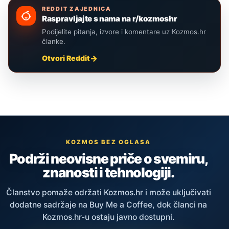
REDDIT ZAJEDNICA
Raspravljajte s nama na r/kozmoshr
Podijelite pitanja, izvore i komentare uz Kozmos.hr
članke.
Otvori Reddit
KOZMOS BEZ OGLASA
Podrži neovisne priče o svemiru,
znanosti i tehnologiji.
Članstvo pomaže održati Kozmos.hr i može uključivati
dodatne sadržaje na Buy Me a Coffee, dok članci na
Kozmos.hr-u ostaju javno dostupni.