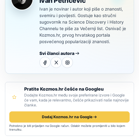
Ivan Petričević
Ivan je novinar i autor koji piše o znanosti,
svemiru i povijesti. Gostuje kao stručni
sugovornik na Science Discovery i History
Channelu te piše za Večernji list. Osnivač je
Kozmos.hr, prvog hrvatskog portala
posvećenog popularizaciji znanosti.
Svi članci autora
Pratite Kozmos.hr češće na Googleu
Dodajte Kozmos.hr među svoje preferirane izvore i Google
će vam, kada je relevantno, češće prikazivati naše najnovije
članke.
Dodaj Kozmos.hr na Google
Potrebno je biti prijavljen na Google račun. Odabir možete promijeniti u bilo kojem
trenutku.