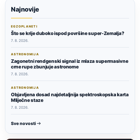
Najnovije
EGZOPLANETI
Što se krije duboko ispod površine super-Zemalja?
7. 8. 2026.
ASTRONOMIJA
Zagonetni rendgenski signal iz mlaza supermasivne
crne rupe zbunjuje astronome
7. 8. 2026.
ASTRONOMIJA
Objavljena dosad najdetaljnija spektroskopska karta
Mliječne staze
7. 8. 2026.
Sve novosti