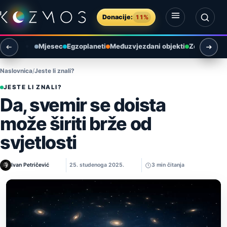
Preskoči na sadržaj
Donacije:
11%
Otvori izbornik
Otvori pretragu
Mjesec
Egzoplaneti
Međuzvjezdani objekti
Zemlja i ok
Naslovnica
Jeste li znali?
JESTE LI ZNALI?
Da, svemir se doista
može širiti brže od
svjetlosti
Ivan Petričević
25. studenoga 2025.
3 min čitanja