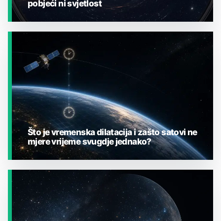
pobjeći ni svjetlost
JESTE LI ZNALI?
Što je vremenska dilatacija i zašto satovi ne
mjere vrijeme svugdje jednako?
JESTE LI ZNALI?