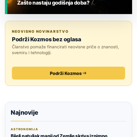
Zašto nastaju godišnja doba?
JESTE LI ZNALI?
NEOVISNO NOVINARSTVO
Podrži Kozmos bez oglasa
Članstvo pomaže financirati neovisne priče o znanosti,
svemiru i tehnologiji.
Podrži Kozmos
Najnovije
ASTRONOMIJA
Bijeli patuljak manji od Zemlje skriva iznimno