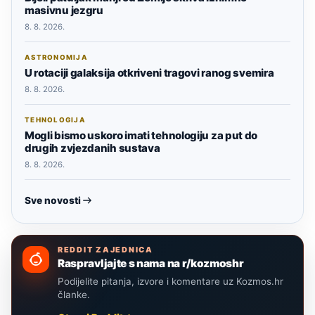
masivnu jezgru
8. 8. 2026.
ASTRONOMIJA
U rotaciji galaksija otkriveni tragovi ranog svemira
8. 8. 2026.
TEHNOLOGIJA
Mogli bismo uskoro imati tehnologiju za put do
drugih zvjezdanih sustava
8. 8. 2026.
Sve novosti
REDDIT ZAJEDNICA
Raspravljajte s nama na r/kozmoshr
Podijelite pitanja, izvore i komentare uz Kozmos.hr
članke.