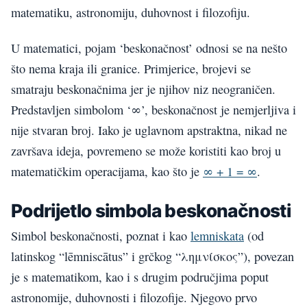
matematiku, astronomiju, duhovnost i filozofiju.
U matematici, pojam ‘beskonačnost’ odnosi se na nešto
što nema kraja ili granice. Primjerice, brojevi se
smatraju beskonačnima jer je njihov niz neograničen.
Predstavljen simbolom ‘∞’, beskonačnost je nemjerljiva i
nije stvaran broj. Iako je uglavnom apstraktna, nikad ne
završava ideja, povremeno se može koristiti kao broj u
matematičkim operacijama, kao što je
∞ + 1 = ∞
.
Podrijetlo simbola beskonačnosti
Simbol beskonačnosti, poznat i kao
lemniskata
(od
latinskog “lēmniscātus” i grčkog “λημνίσκος”), povezan
je s matematikom, kao i s drugim područjima poput
astronomije, duhovnosti i filozofije. Njegovo prvo