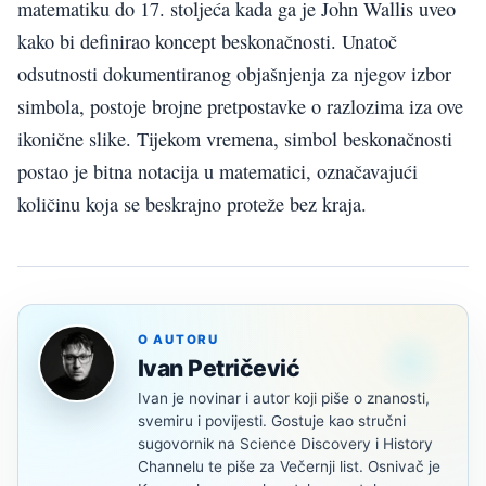
matematiku do 17. stoljeća kada ga je John Wallis uveo
kako bi definirao koncept beskonačnosti. Unatoč
odsutnosti dokumentiranog objašnjenja za njegov izbor
simbola, postoje brojne pretpostavke o razlozima iza ove
ikonične slike. Tijekom vremena, simbol beskonačnosti
postao je bitna notacija u matematici, označavajući
količinu koja se beskrajno proteže bez kraja.
O AUTORU
Ivan Petričević
Ivan je novinar i autor koji piše o znanosti,
svemiru i povijesti. Gostuje kao stručni
sugovornik na Science Discovery i History
Channelu te piše za Večernji list. Osnivač je