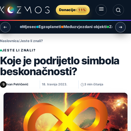
Preskoči na sadržaj
Donacije:
11%
Otvori izbornik
Otvori pretragu
Mjesec
Egzoplaneti
Međuzvjezdani objekti
Zemlja i ok
Naslovnica
Jeste li znali?
JESTE LI ZNALI?
Koje je podrijetlo simbola
beskonačnosti?
Ivan Petričević
18. travnja 2023.
3 min čitanja